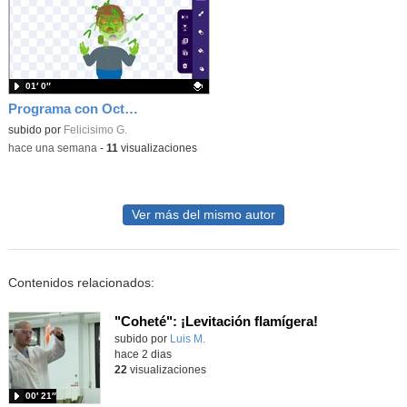
01′ 0″
Programa con OctoStudio, un juego homenajeando al House of the dead con Zombies
Contenido educativo.
subido por
Felicisimo G.
-
hace una semana
-
11
visualizaciones
Ver más del mismo autor
Contenidos relacionados:
"Coheté": ¡Levitación flamígera!
Contenido educativo.
subido por
Luis M.
-
hace 2 dias
22
visualizaciones
00′ 21″