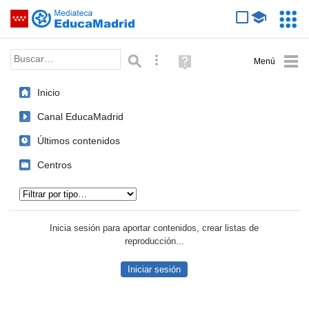
Mediateca de EducaMadrid
Saltar navegación
Servic
Educa
Palabra o frase:
Búsqueda avanzada
Ayuda
(en
ventana
Inicio
nueva)
Canal EducaMadrid
Últimos contenidos
Centros
Tipo de contenido:
Inicia sesión para aportar contenidos, crear listas de
reproducción...
Iniciar sesión