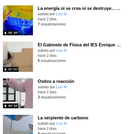
La energía ni se crea ni se destruye... ¡se experimenta! El Tierno en la Feria Madrid es Ciencia 2026
Contenido educativo.
subido por
Luis M.
-
hace 2 dias
7
visualizaciones
00′ 30″
El Gabinete de Física del IES Enrique Tierno Galván de Parla (Curso 25-26)
Contenido educativo.
subido por
Luis M.
-
hace 2 dias
5
visualizaciones
01′ 01″
Ositos a reacción
Contenido educativo.
subido por
Luis M.
-
hace 2 dias
3
visualizaciones
00′ 32″
La serpiente de carbono
Contenido educativo.
subido por
Luis M.
-
hace 2 dias
4
visualizaciones