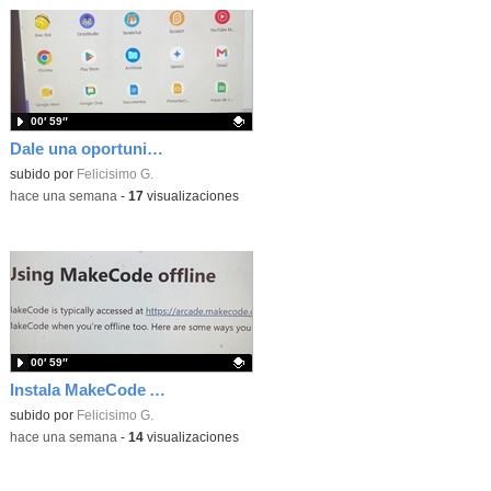
00′ 59″
Dale una oportunidad a los Chromebooks y utiliza un proyector para realizar talleres si no tienes pantallas táctiles
Contenido educativo.
subido por
Felicisimo G.
-
hace una semana
-
17
visualizaciones
00′ 59″
Instala MakeCode Arcade para trabajar offline en tu tablet, ordenador, Chromebook
Contenido educativo.
subido por
Felicisimo G.
-
hace una semana
-
14
visualizaciones