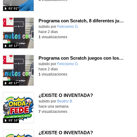
01′ 01″
Programa con Scratch, 8 diferentes juegos para vivir la emoción de los partidos de España en el mundial 2026
Contenido educativo.
subido por
Felicisimo G.
-
hace 2 dias
1
visualizaciones
40′ 17″
Programa con Scratch juegos con los partidos del mundial 2026 ganados por España
Contenido educativo.
subido por
Felicisimo G.
-
hace 2 dias
1
visualizaciones
40′ 17″
¿EXISTE O INVENTADA?
Contenido educativo.
subido por
Beatriz B.
-
hace una semana
7
visualizaciones
03′ 10″
¿EXISTE O INVENTADA?