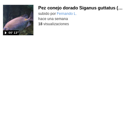
Pez conejo dorado Siganus guttatus (Bloch, 1786)
Contenido educativo.
subido por
Fernando L.
-
hace una semana
18
visualizaciones
00′ 13″