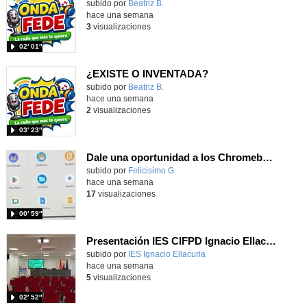
Contenido educativo.
subido por
Beatriz B.
-
hace una semana
3
visualizaciones
02′ 01″
¿EXISTE O INVENTADA?
Contenido educativo.
subido por
Beatriz B.
-
hace una semana
2
visualizaciones
03′ 23″
Dale una oportunidad a los Chromebooks y utiliza un proyector para realizar talleres si no tienes pantallas táctiles
Contenido educativo.
subido por
Felicisimo G.
-
hace una semana
17
visualizaciones
00′ 59″
Presentación IES CIFPD Ignacio Ellacuría
Contenido educativo.
subido por
IES Ignacio Ellacuria
-
hace una semana
5
visualizaciones
02′ 52″