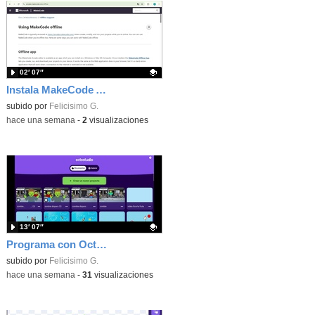
02′ 07″
Instala MakeCode Arcade offline para programar grandes juegos sin necesidad de Internet
Contenido educativo.
subido por
Felicisimo G.
-
hace una semana
-
2
visualizaciones
13′ 07″
Programa con OctoStudio, un juego de disparos contra Zombies con un cargador basado en el House of the dead
Contenido educativo.
subido por
Felicisimo G.
-
hace una semana
-
31
visualizaciones