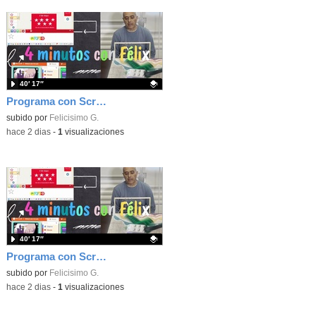
40′ 17″
Programa con Scratch, 8 diferentes juegos para vivir la emoción de los partidos de España en el mundial 2026
Contenido educativo.
subido por
Felicisimo G.
-
hace 2 dias
-
1
visualizaciones
40′ 17″
Programa con Scratch juegos con los partidos del mundial 2026 ganados por España
Contenido educativo.
subido por
Felicisimo G.
-
hace 2 dias
-
1
visualizaciones