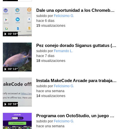
Dale una oportunidad a los Chromebooks y utiliza un proyector para realizar talleres si no tienes pantallas táctiles
Contenido educativo.
subido por
Felicisimo G.
-
hace 6 dias
15
visualizaciones
00′ 59″
Pez conejo dorado Siganus guttatus (Bloch, 1786)
Contenido educativo.
subido por
Fernando L.
-
hace 7 dias
18
visualizaciones
00′ 13″
Instala MakeCode Arcade para trabajar offline en tu tablet, ordenador, Chromebook
Contenido educativo.
subido por
Felicisimo G.
-
hace una semana
14
visualizaciones
00′ 59″
Programa con OctoStudio, un juego de disparos contra Zombies con un cargador basado en el House of the dead
Contenido educativo.
subido por
Felicisimo G.
-
hace una semana