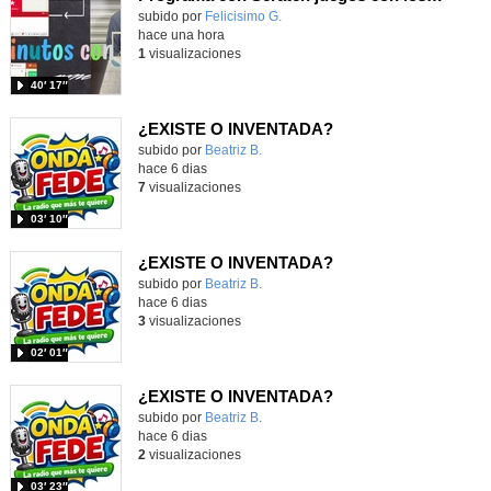
Contenido educativo.
subido por
Felicisimo G.
-
hace una hora
1
visualizaciones
40′ 17″
¿EXISTE O INVENTADA?
Contenido educativo.
subido por
Beatriz B.
-
hace 6 dias
7
visualizaciones
03′ 10″
¿EXISTE O INVENTADA?
Contenido educativo.
subido por
Beatriz B.
-
hace 6 dias
3
visualizaciones
02′ 01″
¿EXISTE O INVENTADA?
Contenido educativo.
subido por
Beatriz B.
-
hace 6 dias
2
visualizaciones
03′ 23″