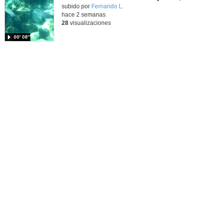
Contenido educativo.
subido por
Fernando L.
-
hace 2 semanas
28
visualizaciones
00′ 08″