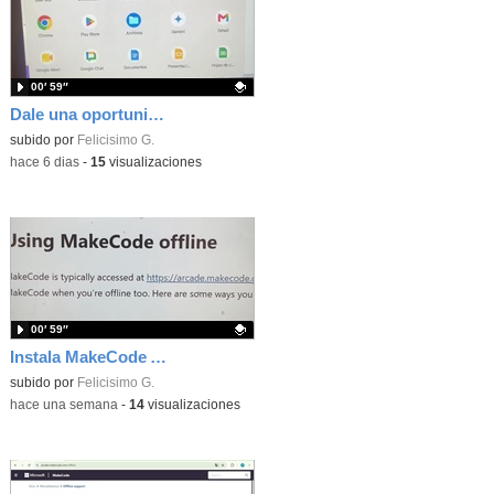
00′ 59″
Dale una oportunidad a los Chromebooks y utiliza un proyector para realizar talleres si no tienes pantallas táctiles
Contenido educativo.
subido por
Felicisimo G.
-
hace 6 dias
-
15
visualizaciones
00′ 59″
Instala MakeCode Arcade para trabajar offline en tu tablet, ordenador, Chromebook
Contenido educativo.
subido por
Felicisimo G.
-
hace una semana
-
14
visualizaciones