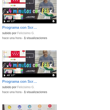
40′ 17″
Programa con Scratch, 8 diferentes juegos para vivir la emoción de los partidos de España en el mundial 2026
Contenido educativo.
subido por
Felicisimo G.
-
hace una hora
-
1
visualizaciones
40′ 17″
Programa con Scratch juegos con los partidos del mundial 2026 ganados por España
Contenido educativo.
subido por
Felicisimo G.
-
hace una hora
-
1
visualizaciones