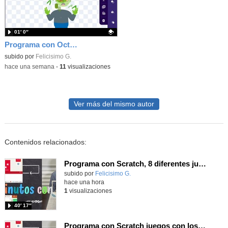
01′ 0″
Programa con OctoStudio, un juego homenajeando al House of the dead con Zombies
Contenido educativo.
subido por
Felicisimo G.
-
hace una semana
-
11
visualizaciones
Ver más del mismo autor
Contenidos relacionados:
Programa con Scratch, 8 diferentes juegos para vivir la emoción de los partidos de España en el mundial 2026
Contenido educativo.
subido por
Felicisimo G.
-
hace una hora
1
visualizaciones
40′ 17″
Programa con Scratch juegos con los partidos del mundial 2026 ganados por España