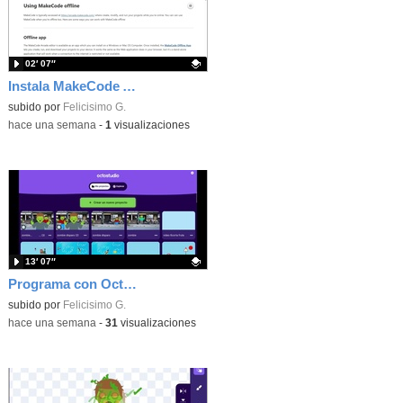
02′ 07″
Instala MakeCode Arcade offline para programar grandes juegos sin necesidad de Internet
Contenido educativo.
subido por
Felicisimo G.
-
hace una semana
-
1
visualizaciones
13′ 07″
Programa con OctoStudio, un juego de disparos contra Zombies con un cargador basado en el House of the dead
Contenido educativo.
subido por
Felicisimo G.
-
hace una semana
-
31
visualizaciones