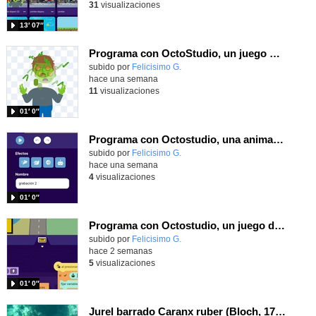
31
visualizaciones
13′ 07″
Programa con OctoStudio, un juego homenajeando al House of the dead con Zombies
Contenido educativo.
subido por
Felicisimo G.
-
hace una semana
11
visualizaciones
01′ 0″
Programa con Octostudio, una animación utilizando la cámara para una foto y audio y texto para comunicar.
Contenido educativo.
subido por
Felicisimo G.
-
hace una semana
4
visualizaciones
01′ 0″
Programa con Octostudio, un juego de Educación Víal cruzando un paso de cebra.
Contenido educativo.
subido por
Felicisimo G.
-
hace 2 semanas
5
visualizaciones
01′ 0″
Jurel barrado Caranx ruber (Bloch, 1793)