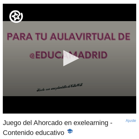
Ajuste
d
Juego del Ahorcado en exelearning -
p
Contenido educativo
-
Contenido