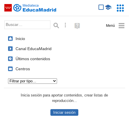
Mediateca de EducaMadrid
Saltar navegación
Servic
Educa
Palabra o frase:
Búsqueda avanzada
Ayuda
(en
ventana
Inicio
nueva)
Canal EducaMadrid
Últimos contenidos
Centros
Tipo de contenido:
Inicia sesión para aportar contenidos, crear listas de
reproducción...
Iniciar sesión