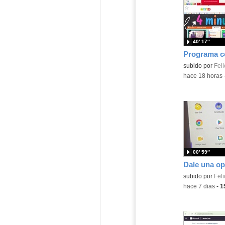
40′ 17″
Contenido educ
subido por
Feli
-
hace 18 horas
00′ 59″
Contenido educ
subido por
Feli
-
hace 7 dias
-
1