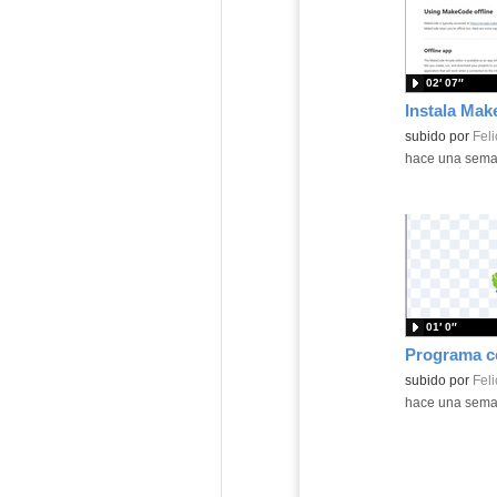
02′ 07″
Contenido educ
subido por
Feli
-
hace una sem
01′ 0″
Contenido educ
subido por
Feli
-
hace una sem