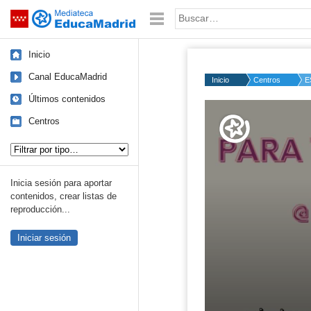
Mediateca de EducaMadrid
Saltar navegación
Palabra o frase:
Inicio
Canal EducaMadrid
Inicio
Centros
E
Últimos contenidos
Volume
50%
Centros
Tipo de contenido:
Inicia sesión para aportar
contenidos, crear listas de
reproducción...
Iniciar sesión