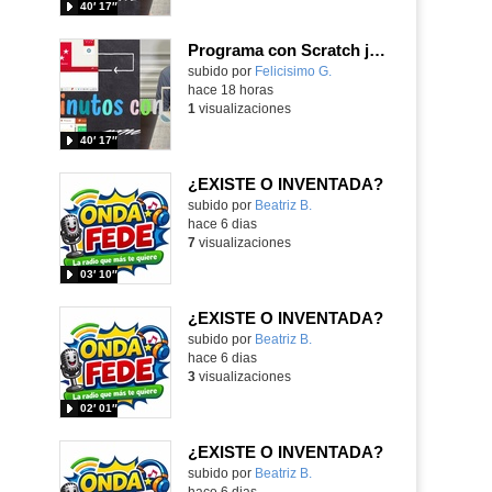
40′ 17″
Programa con Scratch juegos con los partidos del mundial 2026 ganados por España
Contenido educativo.
subido por
Felicisimo G.
-
hace 18 horas
1
visualizaciones
40′ 17″
¿EXISTE O INVENTADA?
Contenido educativo.
subido por
Beatriz B.
-
hace 6 dias
7
visualizaciones
03′ 10″
¿EXISTE O INVENTADA?
Contenido educativo.
subido por
Beatriz B.
-
hace 6 dias
3
visualizaciones
02′ 01″
¿EXISTE O INVENTADA?
Contenido educativo.
subido por
Beatriz B.
-
hace 6 dias