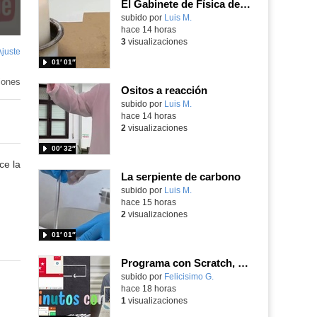
El Gabinete de Física del IES Enrique Tierno Galván de Parla (Curso 25-26)
Contenido educativo.
subido por
Luis M.
-
hace 14 horas
3
visualizaciones
Ajuste
de
01′ 01″
pantalla
iones
Ositos a reacción
Contenido educativo.
subido por
Luis M.
-
hace 14 horas
2
visualizaciones
00′ 32″
ce la
La serpiente de carbono
Contenido educativo.
subido por
Luis M.
-
hace 15 horas
2
visualizaciones
01′ 01″
Programa con Scratch, 8 diferentes juegos para vivir la emoción de los partidos de España en el mundial 2026
Contenido educativo.
subido por
Felicisimo G.
-
hace 18 horas
1
visualizaciones