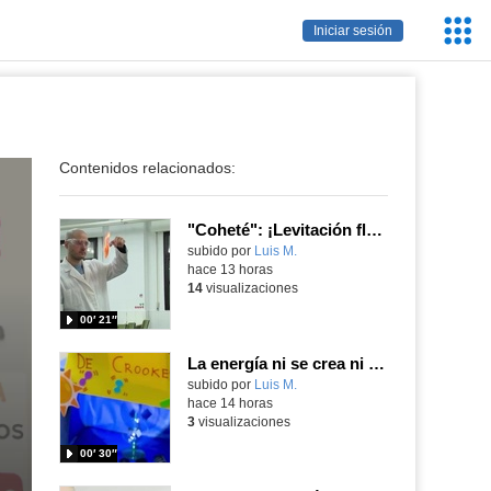
Servic
Iniciar sesión
Educa
Contenidos relacionados:
"Coheté": ¡Levitación flamígera!
Contenido educativo.
subido por
Luis M.
-
hace 13 horas
14
visualizaciones
00′ 21″
La energía ni se crea ni se destruye... ¡se experimenta! El Tierno en la Feria Madrid es Ciencia 2026
Contenido educativo.
subido por
Luis M.
-
hace 14 horas
3
visualizaciones
00′ 30″