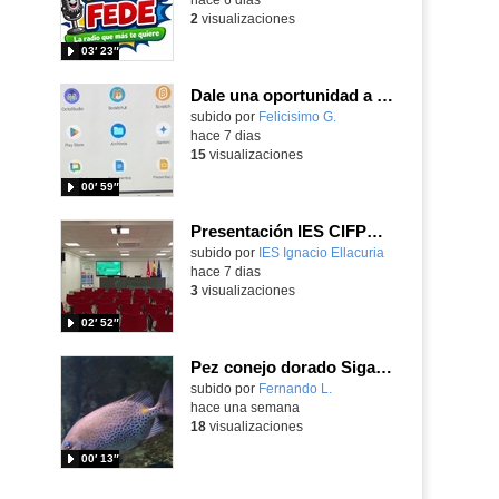
2
visualizaciones
03′ 23″
Dale una oportunidad a los Chromebooks y utiliza un proyector para realizar talleres si no tienes pantallas táctiles
Contenido educativo.
subido por
Felicisimo G.
-
hace 7 dias
15
visualizaciones
00′ 59″
Presentación IES CIFPD Ignacio Ellacuría
Contenido educativo.
subido por
IES Ignacio Ellacuria
-
hace 7 dias
3
visualizaciones
02′ 52″
Pez conejo dorado Siganus guttatus (Bloch, 1786)
Contenido educativo.
subido por
Fernando L.
-
hace una semana
18
visualizaciones
00′ 13″