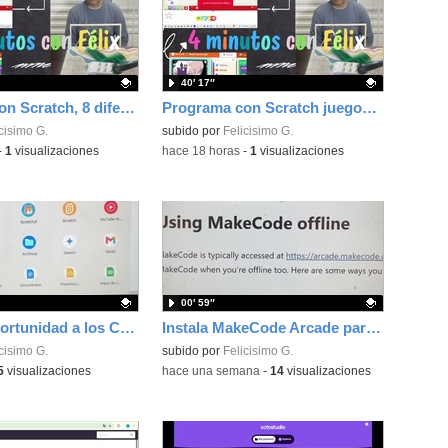
40′ 17″
Programa con Scratch, 8 diferentes juegos para vivir la emoción de los partidos de España en el mundial 2026
Programa con Scratch juegos con los partidos del mundial 2026 ganados por España
ativo.
cisimo G.
Contenido educativo.
subido por
Felicisimo G.
-
1
visualizaciones
-
hace 18 horas
-
1
visualizaciones
00′ 59″
Dale una oportunidad a los Chromebooks y utiliza un proyector para realizar talleres si no tienes pantallas táctiles
Instala MakeCode Arcade para trabajar offline en tu tablet, ordenador, Chromebook
ativo.
cisimo G.
Contenido educativo.
subido por
Felicisimo G.
5
visualizaciones
-
hace una semana
-
14
visualizaciones