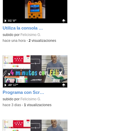
01′ 0″
Utiliza la consola Meowbit de KIttenbot para jugar con tus programas MakeCode Arcade
Contenido educativo.
subido por
Felicisimo G.
-
hace una hora
-
2
visualizaciones
40′ 17″
Programa con Scratch, 8 diferentes juegos para vivir la emoción de los partidos de España en el mundial 2026
Contenido educativo.
subido por
Felicisimo G.
-
hace 3 dias
-
1
visualizaciones