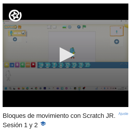
Ajuste
d
Bloques de movimiento con Scratch JR.
p
Sesión 1 y 2
-
Contenido