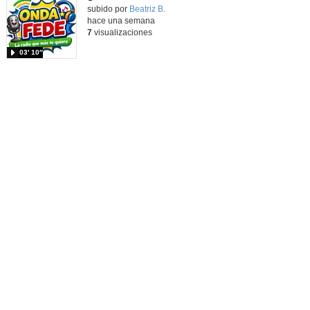
Contenido educativo.
subido por
Beatriz B.
-
hace una semana
7
visualizaciones
03′ 10″