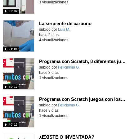
3
visualizaciones
00′ 32″
La serpiente de carbono
Contenido educativo.
subido por
Luis M.
-
hace 2 dias
4
visualizaciones
01′ 01″
Programa con Scratch, 8 diferentes juegos para vivir la emoción de los partidos de España en el mundial 2026
Contenido educativo.
subido por
Felicisimo G.
-
hace 3 dias
1
visualizaciones
40′ 17″
Programa con Scratch juegos con los partidos del mundial 2026 ganados por España
Contenido educativo.
subido por
Felicisimo G.
-
hace 3 dias
1
visualizaciones
40′ 17″
¿EXISTE O INVENTADA?