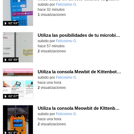
Contenido educativo.
subido por
Felicisimo G.
-
hace 32 minutos
1
visualizaciones
02′ 03″
Utiliza las posibilidades de tu microbit programando com MakeCode para medir temperatura y nivel de luz con Datalogger
Contenido educativo.
subido por
Felicisimo G.
-
hace 57 minutos
2
visualizaciones
02′ 05″
Utiliza la consola Mewbit de Kittenbot para llevar tus juegos arcade de MakeCode a tu mano
Contenido educativo.
subido por
Felicisimo G.
-
hace una hora
2
visualizaciones
02′ 07″
Utiliza la consola Meowbit de KIttenbot para jugar con tus programas MakeCode Arcade
Contenido educativo.
subido por
Felicisimo G.
-
hace una hora
2
visualizaciones
01′ 0″