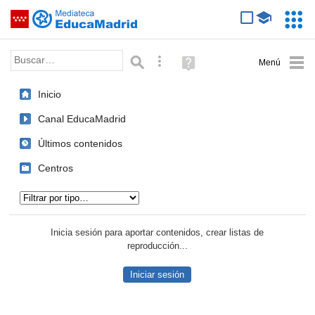
Mediateca de EducaMadrid
Saltar navegación
Servic
Educa
Palabra o frase:
Búsqueda avanzada
Ayuda
(en
ventana
Inicio
nueva)
Canal EducaMadrid
Últimos contenidos
Centros
Tipo de contenido:
Inicia sesión para aportar contenidos, crear listas de
reproducción...
Iniciar sesión