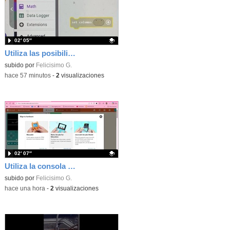
02′ 05″
Utiliza las posibilidades de tu microbit programando com MakeCode para medir temperatura y nivel de luz con Datalogger
Contenido educativo.
subido por
Felicisimo G.
-
hace 57 minutos
-
2
visualizaciones
02′ 07″
Utiliza la consola Mewbit de Kittenbot para llevar tus juegos arcade de MakeCode a tu mano
Contenido educativo.
subido por
Felicisimo G.
-
hace una hora
-
2
visualizaciones