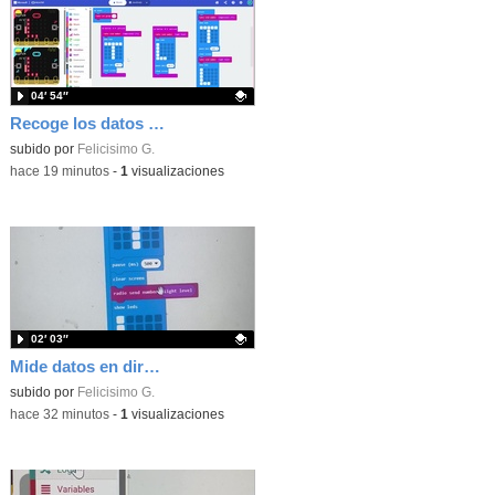
04′ 54″
Recoge los datos en una gráfica programando tu placa microbit con MakeCode y conoce la Tª y nivel de luz en este eclipse
Contenido educativo.
subido por
Felicisimo G.
-
hace 19 minutos
-
1
visualizaciones
02′ 03″
Mide datos en directo usando tu placa microbit y programando con MakeCode dos placas conectadas por radio
Contenido educativo.
subido por
Felicisimo G.
-
hace 32 minutos
-
1
visualizaciones