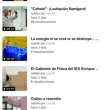
"Coheté": ¡Levitación flamígera!
Contenido educativo.
subido por
Luis M.
-
hace 2 dias
22
visualizaciones
00′ 21″
La energía ni se crea ni se destruye... ¡se experimenta! El Tierno en la Feria Madrid es Ciencia 2026
Contenido educativo.
subido por
Luis M.
-
hace 2 dias
7
visualizaciones
00′ 30″
El Gabinete de Física del IES Enrique Tierno Galván de Parla (Curso 25-26)
Contenido educativo.
subido por
Luis M.
-
hace 2 dias
5
visualizaciones
01′ 01″
Ositos a reacción
Contenido educativo.
subido por
Luis M.
-
hace 2 dias