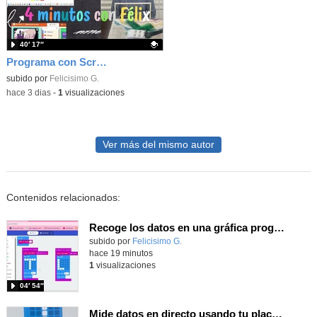
40′ 17″
Programa con Scratch juegos con los partidos del mundial 2026 ganados por España
Contenido educativo.
subido por
Felicisimo G.
-
hace 3 dias
-
1
visualizaciones
Ver más del mismo autor
Contenidos relacionados:
Recoge los datos en una gráfica programando tu placa microbit con MakeCode y conoce la Tª y nivel de luz en este eclipse
Contenido educativo.
subido por
Felicisimo G.
-
hace 19 minutos
1
visualizaciones
04′ 54″
Mide datos en directo usando tu placa microbit y programando con MakeCode dos placas conectadas por radio