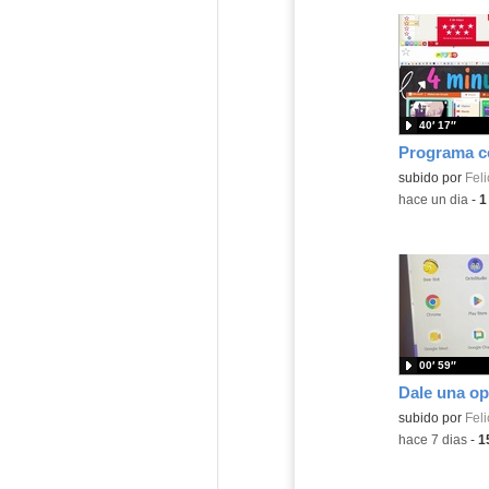
40′ 17″
Contenido educ
subido por
Feli
-
hace un dia
-
1
00′ 59″
Contenido educ
subido por
Feli
-
hace 7 dias
-
1