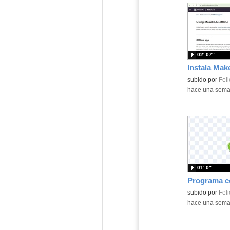
02′ 07″
Contenido educ
subido por
Feli
-
hace una sem
01′ 0″
Contenido educ
subido por
Feli
-
hace una sem