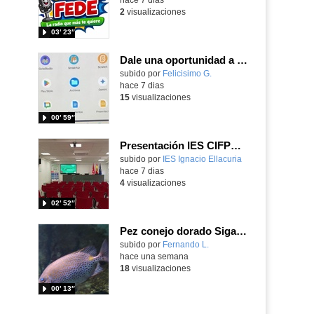
2
visualizaciones
03′ 23″
Dale una oportunidad a los Chromebooks y utiliza un proyector para realizar talleres si no tienes pantallas táctiles
Contenido educativo.
subido por
Felicisimo G.
-
hace 7 dias
15
visualizaciones
00′ 59″
Presentación IES CIFPD Ignacio Ellacuría
Contenido educativo.
subido por
IES Ignacio Ellacuria
-
hace 7 dias
4
visualizaciones
02′ 52″
Pez conejo dorado Siganus guttatus (Bloch, 1786)
Contenido educativo.
subido por
Fernando L.
-
hace una semana
18
visualizaciones
00′ 13″