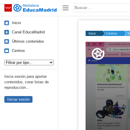
Mediateca de EducaMadrid
Saltar navegación
Palabra o frase:
Inicio
Canal EducaMadrid
Inicio
Centros
S
Últimos contenidos
Volume
50%
Centros
Tipo de contenido:
Inicia sesión para aportar
contenidos, crear listas de
reproducción...
Iniciar sesión