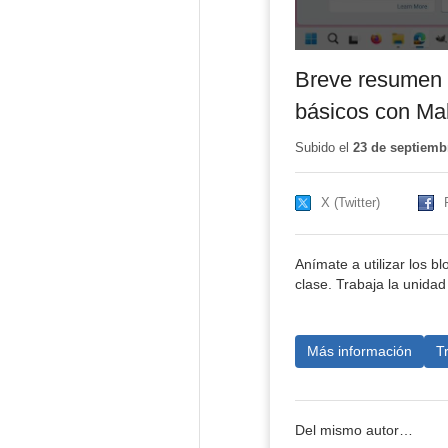
Breve resumen e
básicos con Ma
Subido el
23 de septiemb
X (Twitter)
Anímate a utilizar los 
clase. Trabaja la unidad
Más información
T
Del mismo autor…