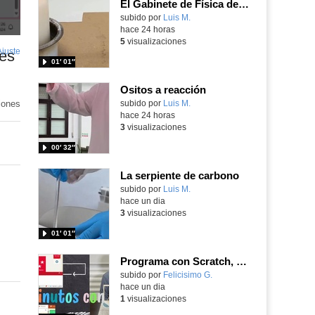
El Gabinete de Física del IES Enrique Tierno Galván de Parla (Curso 25-26)
Contenido educativo.
subido por
Luis M.
-
hace 24 horas
5
visualizaciones
Ajuste
de
ues
01′ 01″
pantalla
Ositos a reacción
iones
Contenido educativo.
subido por
Luis M.
-
hace 24 horas
3
visualizaciones
00′ 32″
La serpiente de carbono
u
Contenido educativo.
subido por
Luis M.
-
hace un dia
3
visualizaciones
01′ 01″
Programa con Scratch, 8 diferentes juegos para vivir la emoción de los partidos de España en el mundial 2026
Contenido educativo.
subido por
Felicisimo G.
-
hace un dia
1
visualizaciones