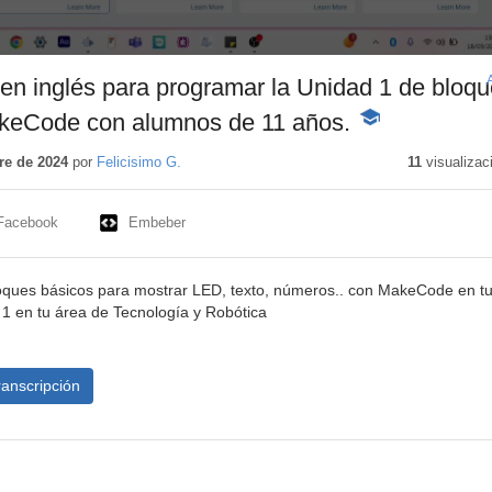
n inglés para programar la Unidad 1 de bloq
keCode con alumnos de 11 años.
-
Contenido
educativo
re de 2024
por
Felicisimo G.
11
visualizac
Facebook
Embeber
bloques básicos para mostrar LED, texto, números.. con MakeCode en t
 1 en tu área de Tecnología y Robótica
ranscripción