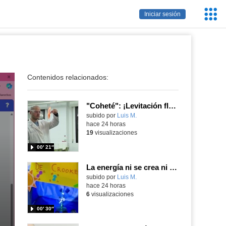
Servic
Iniciar sesión
Educa
Contenidos relacionados:
"Coheté": ¡Levitación flamígera!
Contenido educativo.
subido por
Luis M.
-
hace 24 horas
19
visualizaciones
00′ 21″
La energía ni se crea ni se destruye... ¡se experimenta! El Tierno en la Feria Madrid es Ciencia 2026
Contenido educativo.
subido por
Luis M.
-
hace 24 horas
6
visualizaciones
00′ 30″