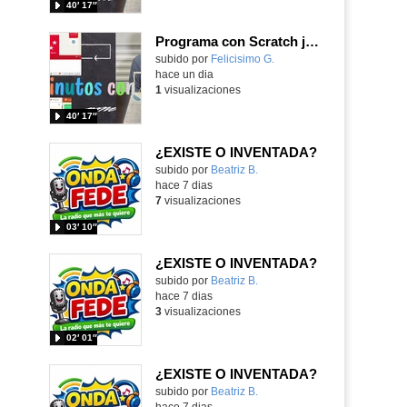
40′ 17″
Programa con Scratch juegos con los partidos del mundial 2026 ganados por España
Contenido educativo.
subido por
Felicisimo G.
-
hace un dia
1
visualizaciones
40′ 17″
¿EXISTE O INVENTADA?
Contenido educativo.
subido por
Beatriz B.
-
hace 7 dias
7
visualizaciones
03′ 10″
¿EXISTE O INVENTADA?
Contenido educativo.
subido por
Beatriz B.
-
hace 7 dias
3
visualizaciones
02′ 01″
¿EXISTE O INVENTADA?
Contenido educativo.
subido por
Beatriz B.
-
hace 7 dias