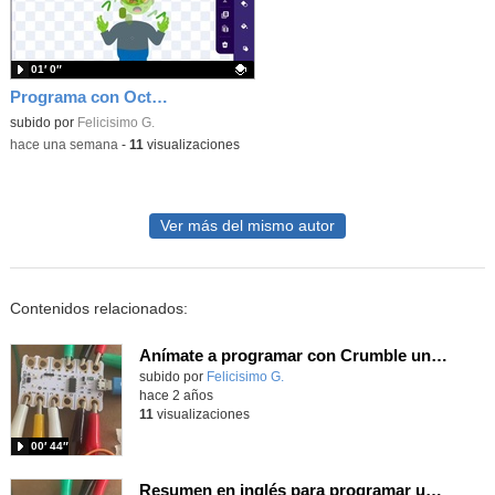
01′ 0″
Programa con OctoStudio, un juego homenajeando al House of the dead con Zombies
Contenido educativo.
subido por
Felicisimo G.
-
hace una semana
-
11
visualizaciones
Ver más del mismo autor
Contenidos relacionados:
Anímate a programar con Crumble un servo para una barrera de un parking.
Contenido educativo.
subido por
Felicisimo G.
-
hace 2 años
11
visualizaciones
00′ 44″
Resumen en inglés para programar un servo con Crumble