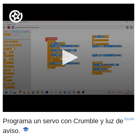
Ajuste
d
Programa un servo con Crumble y luz de
p
aviso.
-
Contenido