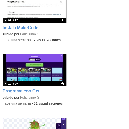
02′ 07″
Instala MakeCode Arcade offline para programar grandes juegos sin necesidad de Internet
Contenido educativo.
subido por
Felicisimo G.
-
hace una semana
-
2
visualizaciones
13′ 07″
Programa con OctoStudio, un juego de disparos contra Zombies con un cargador basado en el House of the dead
Contenido educativo.
subido por
Felicisimo G.
-
hace una semana
-
31
visualizaciones