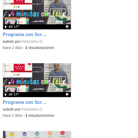
40′ 17″
Programa con Scratch, 8 diferentes juegos para vivir la emoción de los partidos de España en el mundial 2026
Contenido educativo.
subido por
Felicisimo G.
-
hace 2 dias
-
1
visualizaciones
40′ 17″
Programa con Scratch juegos con los partidos del mundial 2026 ganados por España
Contenido educativo.
subido por
Felicisimo G.
-
hace 2 dias
-
1
visualizaciones