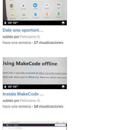
00′ 59″
Dale una oportunidad a los Chromebooks y utiliza un proyector para realizar talleres si no tienes pantallas táctiles
Contenido educativo.
subido por
Felicisimo G.
-
hace una semana
-
17
visualizaciones
00′ 59″
Instala MakeCode Arcade para trabajar offline en tu tablet, ordenador, Chromebook
Contenido educativo.
subido por
Felicisimo G.
-
hace una semana
-
14
visualizaciones