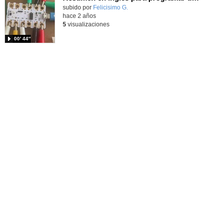
Contenido educativo.
subido por
Felicisimo G.
-
hace 2 años
5
visualizaciones
00′ 44″