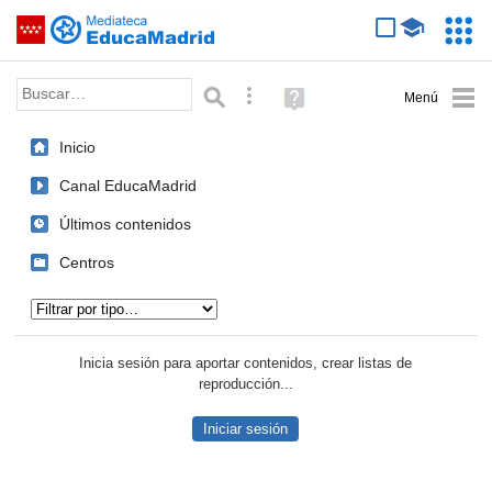
Mediateca de EducaMadrid
Saltar navegación
Servic
Educa
Palabra o frase:
Búsqueda avanzada
Ayuda
(en
ventana
Inicio
nueva)
Canal EducaMadrid
Últimos contenidos
Centros
Tipo de contenido:
Inicia sesión para aportar contenidos, crear listas de
reproducción...
Iniciar sesión