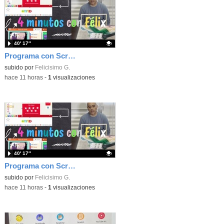
40′ 17″
Programa con Scratch, 8 diferentes juegos para vivir la emoción de los partidos de España en el mundial 2026
Contenido educativo.
subido por
Felicisimo G.
-
hace 11 horas
-
1
visualizaciones
40′ 17″
Programa con Scratch juegos con los partidos del mundial 2026 ganados por España
Contenido educativo.
subido por
Felicisimo G.
-
hace 11 horas
-
1
visualizaciones