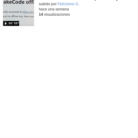
Contenido educativo.
subido por
Felicisimo G.
-
hace una semana
14
visualizaciones
00′ 59″