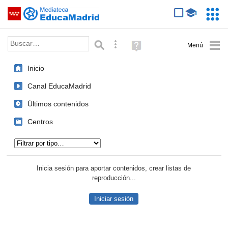
Mediateca de EducaMadrid
Saltar navegación
Servic
Educa
Palabra o frase:
Búsqueda avanzada
Ayuda
(en
ventana
Inicio
nueva)
Canal EducaMadrid
Últimos contenidos
Centros
Tipo de contenido:
Inicia sesión para aportar contenidos, crear listas de
reproducción...
Iniciar sesión