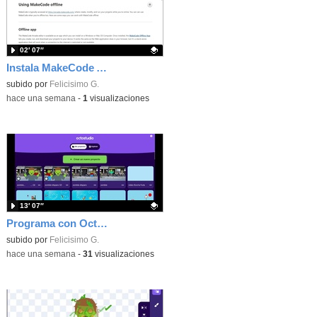
02′ 07″
Instala MakeCode Arcade offline para programar grandes juegos sin necesidad de Internet
Contenido educativo.
subido por
Felicisimo G.
-
hace una semana
-
1
visualizaciones
13′ 07″
Programa con OctoStudio, un juego de disparos contra Zombies con un cargador basado en el House of the dead
Contenido educativo.
subido por
Felicisimo G.
-
hace una semana
-
31
visualizaciones