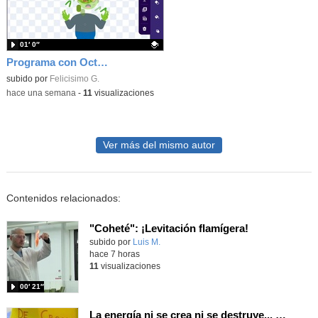
01′ 0″
Programa con OctoStudio, un juego homenajeando al House of the dead con Zombies
Contenido educativo.
subido por
Felicisimo G.
-
hace una semana
-
11
visualizaciones
Ver más del mismo autor
Contenidos relacionados:
"Coheté": ¡Levitación flamígera!
Contenido educativo.
subido por
Luis M.
-
hace 7 horas
11
visualizaciones
00′ 21″
La energía ni se crea ni se destruye... ¡se experimenta! El Tierno en la Feria Madrid es Ciencia 2026