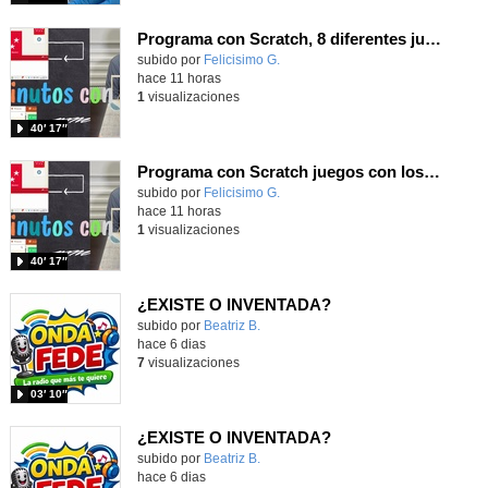
Programa con Scratch, 8 diferentes juegos para vivir la emoción de los partidos de España en el mundial 2026
Contenido educativo.
subido por
Felicisimo G.
-
hace 11 horas
1
visualizaciones
40′ 17″
Programa con Scratch juegos con los partidos del mundial 2026 ganados por España
Contenido educativo.
subido por
Felicisimo G.
-
hace 11 horas
1
visualizaciones
40′ 17″
¿EXISTE O INVENTADA?
Contenido educativo.
subido por
Beatriz B.
-
hace 6 dias
7
visualizaciones
03′ 10″
¿EXISTE O INVENTADA?
Contenido educativo.
subido por
Beatriz B.
-
hace 6 dias