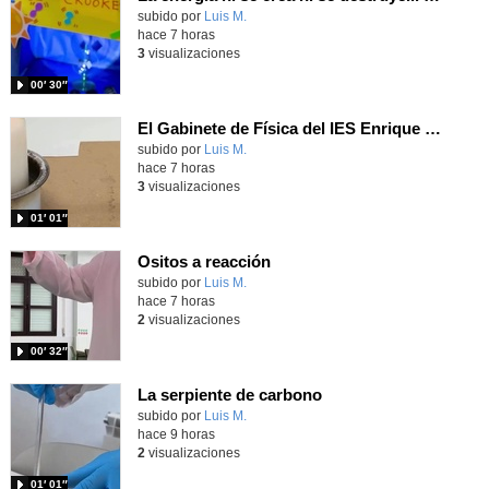
Contenido educativo.
subido por
Luis M.
-
hace 7 horas
3
visualizaciones
00′ 30″
El Gabinete de Física del IES Enrique Tierno Galván de Parla (Curso 25-26)
Contenido educativo.
subido por
Luis M.
-
hace 7 horas
3
visualizaciones
01′ 01″
Ositos a reacción
Contenido educativo.
subido por
Luis M.
-
hace 7 horas
2
visualizaciones
00′ 32″
La serpiente de carbono
Contenido educativo.
subido por
Luis M.
-
hace 9 horas
2
visualizaciones
01′ 01″