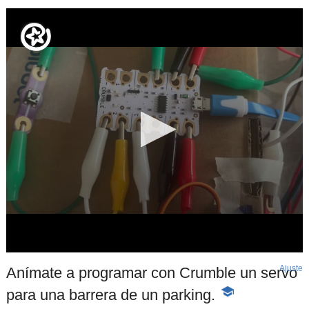
Ajuste
d
Anímate a programar con Crumble un servo
p
para una barrera de un parking.
-
Contenido