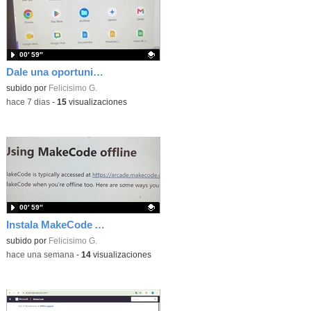
00′ 59″
Dale una oportunidad a los Chromebooks y utiliza un proyector para realizar talleres si no tienes pantallas táctiles
Contenido educativo.
subido por
Felicisimo G.
-
hace 7 dias
-
15
visualizaciones
00′ 59″
Instala MakeCode Arcade para trabajar offline en tu tablet, ordenador, Chromebook
Contenido educativo.
subido por
Felicisimo G.
-
hace una semana
-
14
visualizaciones