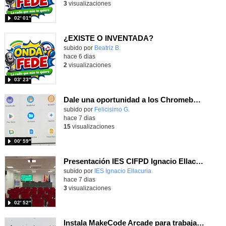
3
visualizaciones
02′ 01″
¿EXISTE O INVENTADA?
Contenido educativo.
subido por
Beatriz B.
-
hace 6 dias
2
visualizaciones
03′ 23″
Dale una oportunidad a los Chromebooks y utiliza un proyector para realizar talleres si no tienes pantallas táctiles
Contenido educativo.
subido por
Felicisimo G.
-
hace 7 dias
15
visualizaciones
00′ 59″
Presentación IES CIFPD Ignacio Ellacuría
Contenido educativo.
subido por
IES Ignacio Ellacuria
-
hace 7 dias
3
visualizaciones
02′ 52″
Instala MakeCode Arcade para trabajar offline en tu tablet, ordenador, Chromebook