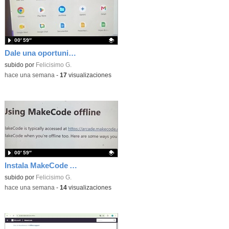
00′ 59″
Dale una oportunidad a los Chromebooks y utiliza un proyector para realizar talleres si no tienes pantallas táctiles
Contenido educativo.
subido por
Felicisimo G.
-
hace una semana
-
17
visualizaciones
00′ 59″
Instala MakeCode Arcade para trabajar offline en tu tablet, ordenador, Chromebook
Contenido educativo.
subido por
Felicisimo G.
-
hace una semana
-
14
visualizaciones