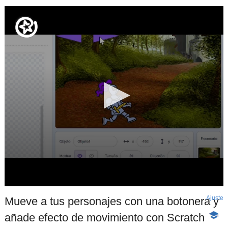
Ajuste
d
Mueve a tus personajes con una botonera y
p
añade efecto de movimiento con Scratch
-
Conte