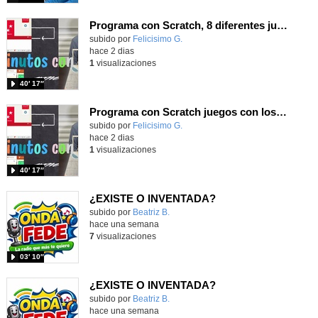
Programa con Scratch, 8 diferentes juegos para vivir la emoción de los partidos de España en el mundial 2026
Contenido educativo.
subido por
Felicisimo G.
-
hace 2 dias
1
visualizaciones
40′ 17″
Programa con Scratch juegos con los partidos del mundial 2026 ganados por España
Contenido educativo.
subido por
Felicisimo G.
-
hace 2 dias
1
visualizaciones
40′ 17″
¿EXISTE O INVENTADA?
Contenido educativo.
subido por
Beatriz B.
-
hace una semana
7
visualizaciones
03′ 10″
¿EXISTE O INVENTADA?
Contenido educativo.
subido por
Beatriz B.
-
hace una semana