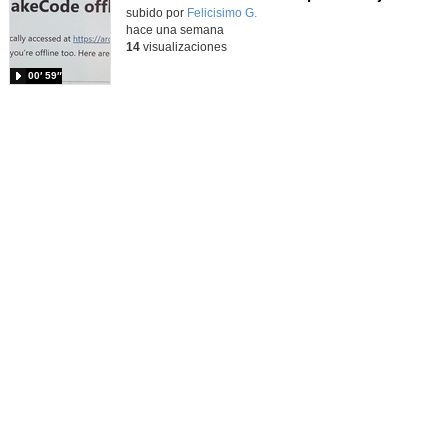
Contenido educativo.
subido por
Felicisimo G.
-
hace una semana
14
visualizaciones
00′ 59″