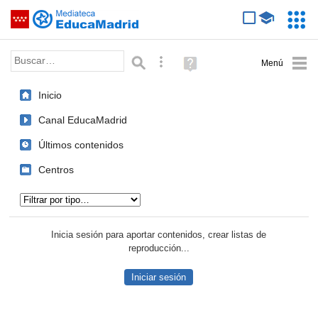
Mediateca de EducaMadrid
Saltar navegación
Servic
Educa
Palabra o frase:
Búsqueda avanzada
Ayuda
(en
ventana
Inicio
nueva)
Canal EducaMadrid
Últimos contenidos
Centros
Tipo de contenido:
Inicia sesión para aportar contenidos, crear listas de
reproducción...
Iniciar sesión