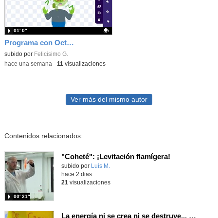
01′ 0″
Programa con OctoStudio, un juego homenajeando al House of the dead con Zombies
Contenido educativo.
subido por
Felicisimo G.
-
hace una semana
-
11
visualizaciones
Ver más del mismo autor
Contenidos relacionados:
"Coheté": ¡Levitación flamígera!
Contenido educativo.
subido por
Luis M.
-
hace 2 dias
21
visualizaciones
00′ 21″
La energía ni se crea ni se destruye... ¡se experimenta! El Tierno en la Feria Madrid es Ciencia 2026