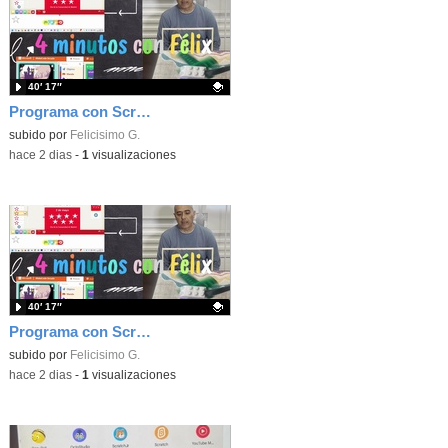
40′ 17″
Programa con Scratch, 8 diferentes juegos para vivir la emoción de los partidos de España en el mundial 2026
Contenido educativo.
subido por
Felicisimo G.
-
hace 2 dias
-
1
visualizaciones
40′ 17″
Programa con Scratch juegos con los partidos del mundial 2026 ganados por España
Contenido educativo.
subido por
Felicisimo G.
-
hace 2 dias
-
1
visualizaciones