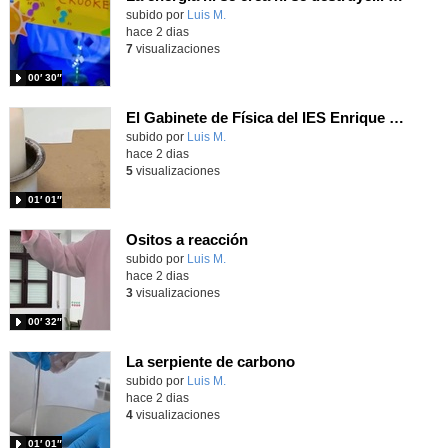
Contenido educativo.
subido por
Luis M.
-
hace 2 dias
7
visualizaciones
00′ 30″
El Gabinete de Física del IES Enrique Tierno Galván de Parla (Curso 25-26)
Contenido educativo.
subido por
Luis M.
-
hace 2 dias
5
visualizaciones
01′ 01″
Ositos a reacción
Contenido educativo.
subido por
Luis M.
-
hace 2 dias
3
visualizaciones
00′ 32″
La serpiente de carbono
Contenido educativo.
subido por
Luis M.
-
hace 2 dias
4
visualizaciones
01′ 01″