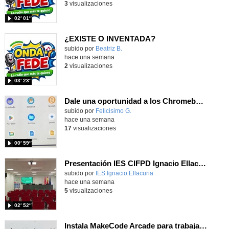
3
visualizaciones
02′ 01″
¿EXISTE O INVENTADA?
Contenido educativo.
subido por
Beatriz B.
-
hace una semana
2
visualizaciones
03′ 23″
Dale una oportunidad a los Chromebooks y utiliza un proyector para realizar talleres si no tienes pantallas táctiles
Contenido educativo.
subido por
Felicisimo G.
-
hace una semana
17
visualizaciones
00′ 59″
Presentación IES CIFPD Ignacio Ellacuría
Contenido educativo.
subido por
IES Ignacio Ellacuria
-
hace una semana
5
visualizaciones
02′ 52″
Instala MakeCode Arcade para trabajar offline en tu tablet, ordenador, Chromebook