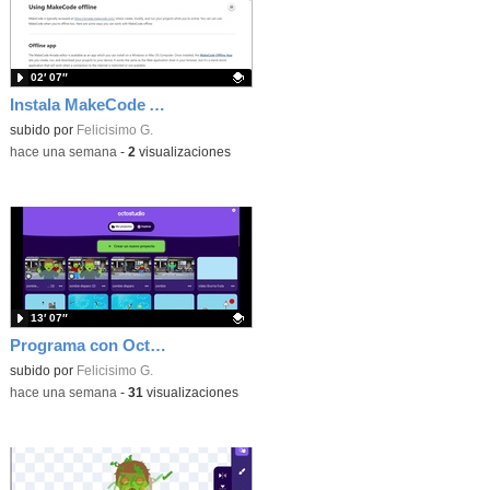
02′ 07″
Instala MakeCode Arcade offline para programar grandes juegos sin necesidad de Internet
Contenido educativo.
subido por
Felicisimo G.
-
hace una semana
-
2
visualizaciones
13′ 07″
Programa con OctoStudio, un juego de disparos contra Zombies con un cargador basado en el House of the dead
Contenido educativo.
subido por
Felicisimo G.
-
hace una semana
-
31
visualizaciones