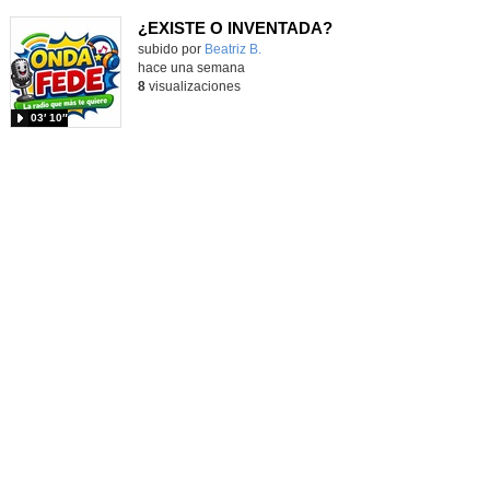
¿EXISTE O INVENTADA?
Contenido educativo.
subido por
Beatriz B.
-
hace una semana
8
visualizaciones
03′ 10″