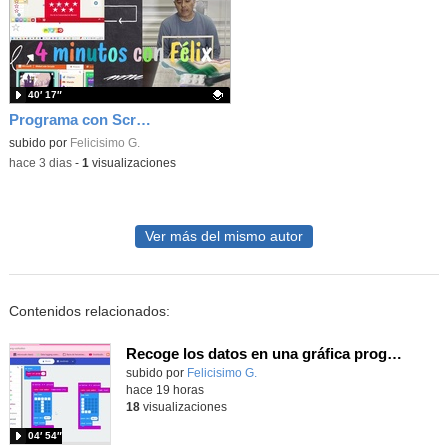
40′ 17″
Programa con Scratch juegos con los partidos del mundial 2026 ganados por España
Contenido educativo.
subido por
Felicisimo G.
-
hace 3 dias
-
1
visualizaciones
Ver más del mismo autor
Contenidos relacionados:
Recoge los datos en una gráfica programando tu placa microbit con MakeCode y conoce la Tª y nivel de luz en este eclipse
Contenido educativo.
subido por
Felicisimo G.
-
hace 19 horas
18
visualizaciones
04′ 54″