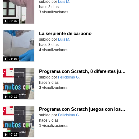
Contenido educativo.
subido por
Luis M.
-
hace 3 dias
3
visualizaciones
00′ 32″
La serpiente de carbono
Contenido educativo.
subido por
Luis M.
-
hace 3 dias
4
visualizaciones
01′ 01″
Programa con Scratch, 8 diferentes juegos para vivir la emoción de los partidos de España en el mundial 2026
Contenido educativo.
subido por
Felicisimo G.
-
hace 3 dias
3
visualizaciones
40′ 17″
Programa con Scratch juegos con los partidos del mundial 2026 ganados por España
Contenido educativo.
subido por
Felicisimo G.
-
hace 3 dias
1
visualizaciones
40′ 17″