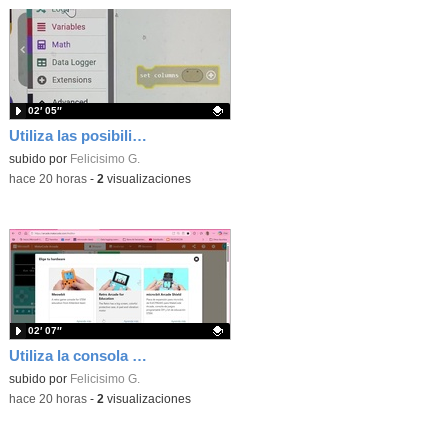
02′ 05″
Utiliza las posibilidades de tu microbit programando com MakeCode para medir temperatura y nivel de luz con Datalogger
Contenido educativo.
subido por
Felicisimo G.
-
hace 20 horas
-
2
visualizaciones
02′ 07″
Utiliza la consola Mewbit de Kittenbot para llevar tus juegos arcade de MakeCode a tu mano
Contenido educativo.
subido por
Felicisimo G.
-
hace 20 horas
-
2
visualizaciones