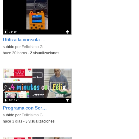
01′ 0″
Utiliza la consola Meowbit de KIttenbot para jugar con tus programas MakeCode Arcade
Contenido educativo.
subido por
Felicisimo G.
-
hace 20 horas
-
2
visualizaciones
40′ 17″
Programa con Scratch, 8 diferentes juegos para vivir la emoción de los partidos de España en el mundial 2026
Contenido educativo.
subido por
Felicisimo G.
-
hace 3 dias
-
3
visualizaciones