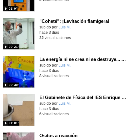
01′ 0″
"Coheté": ¡Levitación flamígera!
Contenido educativo.
subido por
Luis M.
-
hace 3 dias
22
visualizaciones
00′ 21″
La energía ni se crea ni se destruye... ¡se experimenta! El Tierno en la Feria Madrid es Ciencia 2026
Contenido educativo.
subido por
Luis M.
-
hace 3 dias
8
visualizaciones
00′ 30″
El Gabinete de Física del IES Enrique Tierno Galván de Parla (Curso 25-26)
Contenido educativo.
subido por
Luis M.
-
hace 3 dias
6
visualizaciones
01′ 01″
Ositos a reacción