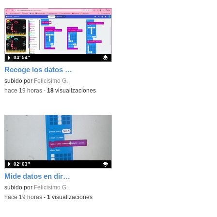
04′ 54″
Recoge los datos en una gráfica programando tu placa microbit con MakeCode y conoce la Tª y nivel de luz en este eclipse
Contenido educativo.
subido por
Felicisimo G.
-
hace 19 horas
-
18
visualizaciones
02′ 03″
Mide datos en directo usando tu placa microbit y programando con MakeCode dos placas conectadas por radio
Contenido educativo.
subido por
Felicisimo G.
-
hace 19 horas
-
1
visualizaciones