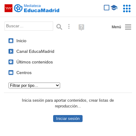
Mediateca de EducaMadrid
Saltar navegación
Servic
Educa
Palabra o frase:
Búsqueda avanzada
Ayuda
(en
ventana
Inicio
nueva)
Canal EducaMadrid
Últimos contenidos
Centros
Tipo de contenido:
Inicia sesión para aportar contenidos, crear listas de
reproducción...
Iniciar sesión