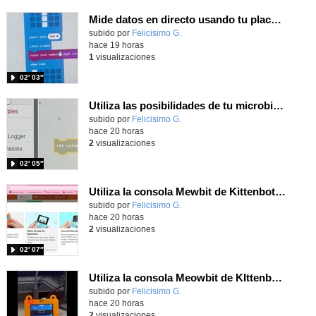
Mide datos en directo usando tu placa microbit y programando con MakeCode dos placas conectadas por radio
Contenido educativo.
subido por
Felicisimo G.
-
hace 19 horas
1
visualizaciones
02′ 03″
Utiliza las posibilidades de tu microbit programando com MakeCode para medir temperatura y nivel de luz con Datalogger
Contenido educativo.
subido por
Felicisimo G.
-
hace 20 horas
2
visualizaciones
02′ 05″
Utiliza la consola Mewbit de Kittenbot para llevar tus juegos arcade de MakeCode a tu mano
Contenido educativo.
subido por
Felicisimo G.
-
hace 20 horas
2
visualizaciones
02′ 07″
Utiliza la consola Meowbit de KIttenbot para jugar con tus programas MakeCode Arcade
Contenido educativo.
subido por
Felicisimo G.
-
hace 20 horas
2
visualizaciones