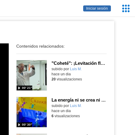
Servic
Iniciar sesión
Educa
Contenidos relacionados:
"Coheté": ¡Levitación flamígera!
Contenido educativo.
subido por
Luis M.
-
hace un dia
20
visualizaciones
00′ 21″
La energía ni se crea ni se destruye... ¡se experimenta! El Tierno en la Feria Madrid es Ciencia 2026
Contenido educativo.
subido por
Luis M.
-
hace un dia
6
visualizaciones
00′ 30″