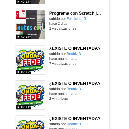
40′ 17″
Programa con Scratch juegos con los partidos del mundial 2026 ganados por España
Contenido educativo.
subido por
Felicisimo G.
-
hace 2 dias
1
visualizaciones
40′ 17″
¿EXISTE O INVENTADA?
Contenido educativo.
subido por
Beatriz B.
-
hace una semana
7
visualizaciones
03′ 10″
¿EXISTE O INVENTADA?
Contenido educativo.
subido por
Beatriz B.
-
hace una semana
3
visualizaciones
02′ 01″
¿EXISTE O INVENTADA?
Contenido educativo.
subido por
Beatriz B.
-
hace una semana