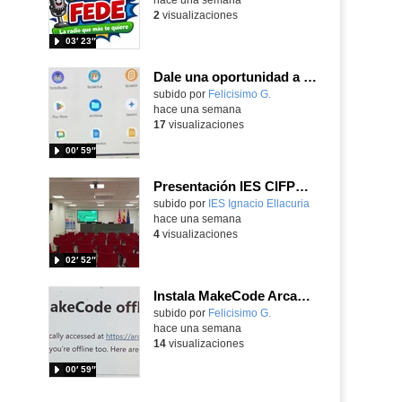
2
visualizaciones
03′ 23″
Dale una oportunidad a los Chromebooks y utiliza un proyector para realizar talleres si no tienes pantallas táctiles
Contenido educativo.
subido por
Felicisimo G.
-
hace una semana
17
visualizaciones
00′ 59″
Presentación IES CIFPD Ignacio Ellacuría
Contenido educativo.
subido por
IES Ignacio Ellacuria
-
hace una semana
4
visualizaciones
02′ 52″
Instala MakeCode Arcade para trabajar offline en tu tablet, ordenador, Chromebook
Contenido educativo.
subido por
Felicisimo G.
-
hace una semana
14
visualizaciones
00′ 59″