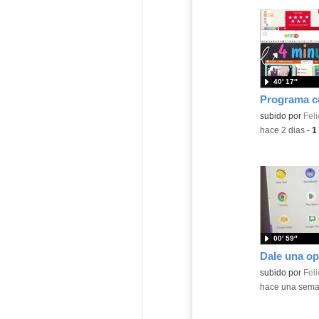
40′ 17″
Contenido educ
subido por
Feli
-
hace 2 dias
-
1
00′ 59″
Contenido educ
subido por
Feli
-
hace una sem