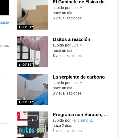
El Gabinete de Física del IES Enrique Tierno Galván de Parla (Curso 25-26)
Contenido educativo.
subido por
Luis M.
-
hace un dia
5
visualizaciones
Ajuste
de
01′ 01″
pantalla
Ositos a reacción
iones
Contenido educativo.
subido por
Luis M.
-
hace un dia
3
visualizaciones
00′ 32″
La serpiente de carbono
Contenido educativo.
subido por
Luis M.
-
hace un dia
3
visualizaciones
01′ 01″
Programa con Scratch, 8 diferentes juegos para vivir la emoción de los partidos de España en el mundial 2026
Contenido educativo.
subido por
Felicisimo G.
-
hace 2 dias
1
visualizaciones