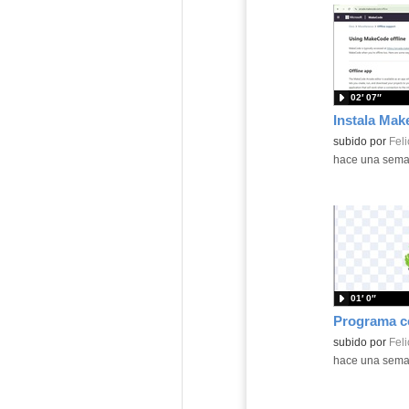
02′ 07″
Contenido educ
subido por
Feli
-
hace una sem
01′ 0″
Contenido educ
subido por
Feli
-
hace una sem