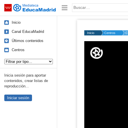
Mediateca de EducaMadrid
Saltar navegación
Palabra o frase:
Inicio
Canal EducaMadrid
Inicio
Centros
C
Últimos contenidos
Volume
50%
Centros
Tipo de contenido:
Inicia sesión para aportar
contenidos, crear listas de
reproducción...
Iniciar sesión