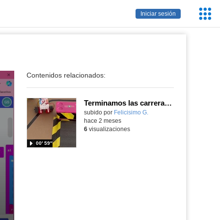
Servic
Iniciar sesión
Educa
Contenidos relacionados:
Terminamos las carreras de monster truck programados con MakeCode y construidos con Nezha
Contenido educativo.
subido por
Felicisimo G.
-
hace 2 meses
6
visualizaciones
00′ 59″