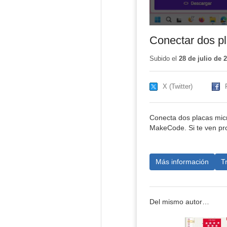
Conectar dos p
Subido el
28 de julio de 
X (Twitter)
Conecta dos placas mic
MakeCode. Si te ven pr
Más información
T
Del mismo autor…