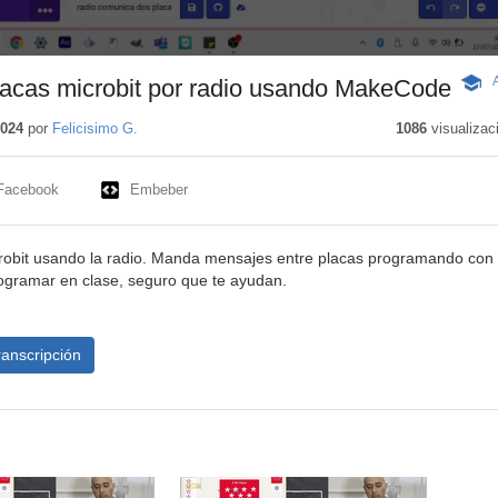
lacas microbit por radio usando MakeCode
-
Conte
educa
2024
por
Felicisimo G.
1086
visualizac
Facebook
Embeber
robit usando la radio. Manda mensajes entre placas programando con
ogramar en clase, seguro que te ayudan.
ranscripción