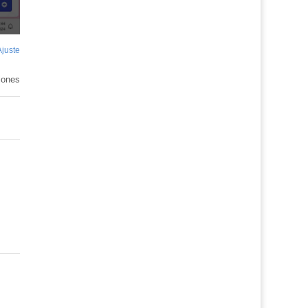
Ajuste
de
pantalla
nido
tivo
iones