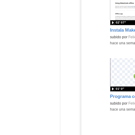
02′ 07″
Contenido educ
subido por
Feli
-
hace una sem
01′ 0″
Contenido educ
subido por
Feli
-
hace una sem