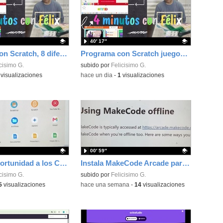
40′ 17″
Programa con Scratch, 8 diferentes juegos para vivir la emoción de los partidos de España en el mundial 2026
Programa con Scratch juegos con los partidos del mundial 2026 ganados por España
ativo.
cisimo G.
Contenido educativo.
subido por
Felicisimo G.
visualizaciones
-
hace un dia
-
1
visualizaciones
00′ 59″
Dale una oportunidad a los Chromebooks y utiliza un proyector para realizar talleres si no tienes pantallas táctiles
Instala MakeCode Arcade para trabajar offline en tu tablet, ordenador, Chromebook
ativo.
cisimo G.
Contenido educativo.
subido por
Felicisimo G.
5
visualizaciones
-
hace una semana
-
14
visualizaciones