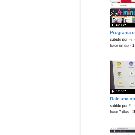
40′ 17″
Contenido educ
subido por
Feli
-
hace un dia
-
1
00′ 59″
Contenido educ
subido por
Feli
-
hace 7 dias
-
1