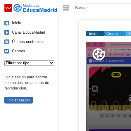
Mediateca de EducaMadrid
Saltar navegación
Palabra o frase:
Inicio
Canal EducaMadrid
Inicio
Centros
E
Últimos contenidos
Volume
50%
Centros
Tipo de contenido:
Inicia sesión para aportar
contenidos, crear listas de
reproducción...
Iniciar sesión