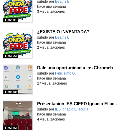
Contenido educativo.
subido por
Beatriz B.
-
hace una semana
3
visualizaciones
02′ 01″
¿EXISTE O INVENTADA?
Contenido educativo.
subido por
Beatriz B.
-
hace una semana
2
visualizaciones
03′ 23″
Dale una oportunidad a los Chromebooks y utiliza un proyector para realizar talleres si no tienes pantallas táctiles
Contenido educativo.
subido por
Felicisimo G.
-
hace una semana
17
visualizaciones
00′ 59″
Presentación IES CIFPD Ignacio Ellacuría
Contenido educativo.
subido por
IES Ignacio Ellacuria
-
hace una semana
4
visualizaciones
02′ 52″