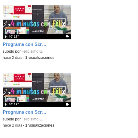
40′ 17″
Programa con Scratch, 8 diferentes juegos para vivir la emoción de los partidos de España en el mundial 2026
Contenido educativo.
subido por
Felicisimo G.
-
hace 2 dias
-
1
visualizaciones
40′ 17″
Programa con Scratch juegos con los partidos del mundial 2026 ganados por España
Contenido educativo.
subido por
Felicisimo G.
-
hace 2 dias
-
1
visualizaciones