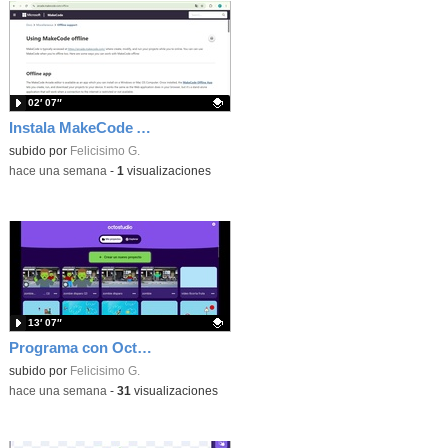
02′ 07″
Instala MakeCode Arcade offline para programar grandes juegos sin necesidad de Internet
Contenido educativo.
subido por
Felicisimo G.
-
hace una semana
-
1
visualizaciones
13′ 07″
Programa con OctoStudio, un juego de disparos contra Zombies con un cargador basado en el House of the dead
Contenido educativo.
subido por
Felicisimo G.
-
hace una semana
-
31
visualizaciones