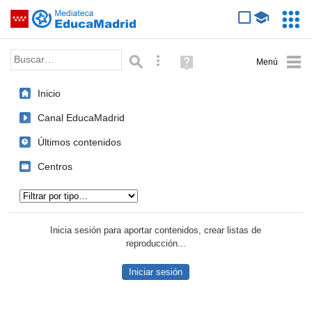
Mediateca de EducaMadrid
Saltar navegación
Servic
Educa
Palabra o frase:
Búsqueda avanzada
Ayuda
(en
ventana
Inicio
nueva)
Canal EducaMadrid
Últimos contenidos
Centros
Tipo de contenido:
Inicia sesión para aportar contenidos, crear listas de
reproducción...
Iniciar sesión