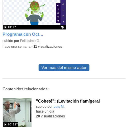
01′ 0″
Programa con OctoStudio, un juego homenajeando al House of the dead con Zombies
Contenido educativo.
subido por
Felicisimo G.
-
hace una semana
-
11
visualizaciones
Ver más del mismo autor
Contenidos relacionados:
"Coheté": ¡Levitación flamígera!
Contenido educativo.
subido por
Luis M.
-
hace un dia
20
visualizaciones
00′ 21″