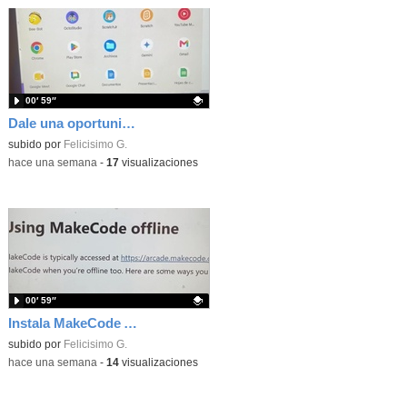
00′ 59″
Dale una oportunidad a los Chromebooks y utiliza un proyector para realizar talleres si no tienes pantallas táctiles
Contenido educativo.
subido por
Felicisimo G.
-
hace una semana
-
17
visualizaciones
00′ 59″
Instala MakeCode Arcade para trabajar offline en tu tablet, ordenador, Chromebook
Contenido educativo.
subido por
Felicisimo G.
-
hace una semana
-
14
visualizaciones