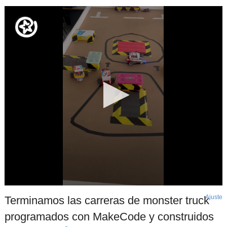
Ajuste
d
Terminamos las carreras de monster truck
p
programados con MakeCode y construidos