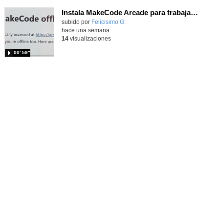
Instala MakeCode Arcade para trabajar offline en tu tablet, ordenador, Chromebook
Contenido educativo.
subido por
Felicisimo G.
-
hace una semana
14
visualizaciones
00′ 59″