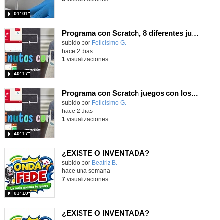
01′ 01″
Programa con Scratch, 8 diferentes juegos para vivir la emoción de los partidos de España en el mundial 2026
Contenido educativo.
subido por
Felicisimo G.
-
hace 2 dias
1
visualizaciones
40′ 17″
Programa con Scratch juegos con los partidos del mundial 2026 ganados por España
Contenido educativo.
subido por
Felicisimo G.
-
hace 2 dias
1
visualizaciones
40′ 17″
¿EXISTE O INVENTADA?
Contenido educativo.
subido por
Beatriz B.
-
hace una semana
7
visualizaciones
03′ 10″
¿EXISTE O INVENTADA?