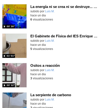
La energía ni se crea ni se destruye... ¡se experimenta! El Tierno en la Feria Madrid es Ciencia 2026
Contenido educativo.
subido por
Luis M.
-
hace un dia
6
visualizaciones
00′ 30″
El Gabinete de Física del IES Enrique Tierno Galván de Parla (Curso 25-26)
Contenido educativo.
subido por
Luis M.
-
hace un dia
5
visualizaciones
01′ 01″
Ositos a reacción
Contenido educativo.
subido por
Luis M.
-
hace un dia
3
visualizaciones
00′ 32″
La serpiente de carbono
Contenido educativo.
subido por
Luis M.
-
hace un dia
3
visualizaciones