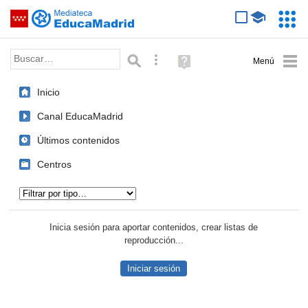
Mediateca de EducaMadrid
Saltar navegación
Servic
Educa
Palabra o frase:
Búsqueda avanzada
Ayuda
(en
ventana
Inicio
nueva)
Canal EducaMadrid
Últimos contenidos
Centros
Tipo de contenido:
Inicia sesión para aportar contenidos, crear listas de
reproducción...
Iniciar sesión