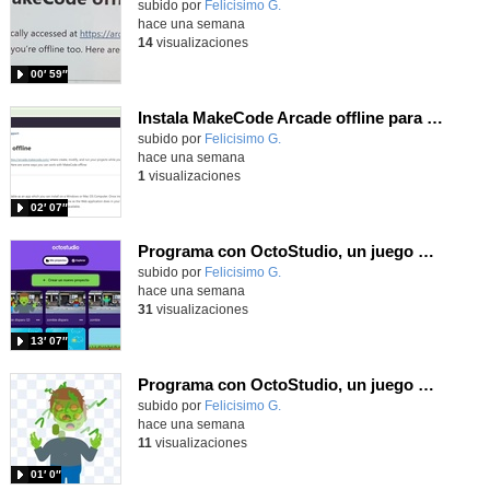
Contenido educativo.
subido por
Felicisimo G.
-
hace una semana
14
visualizaciones
00′ 59″
Instala MakeCode Arcade offline para programar grandes juegos sin necesidad de Internet
Contenido educativo.
subido por
Felicisimo G.
-
hace una semana
1
visualizaciones
02′ 07″
Programa con OctoStudio, un juego de disparos contra Zombies con un cargador basado en el House of the dead
Contenido educativo.
subido por
Felicisimo G.
-
hace una semana
31
visualizaciones
13′ 07″
Programa con OctoStudio, un juego homenajeando al House of the dead con Zombies
Contenido educativo.
subido por
Felicisimo G.
-
hace una semana
11
visualizaciones
01′ 0″