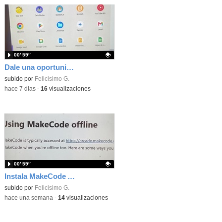
00′ 59″
Dale una oportunidad a los Chromebooks y utiliza un proyector para realizar talleres si no tienes pantallas táctiles
Contenido educativo.
subido por
Felicisimo G.
-
hace 7 dias
-
16
visualizaciones
00′ 59″
Instala MakeCode Arcade para trabajar offline en tu tablet, ordenador, Chromebook
Contenido educativo.
subido por
Felicisimo G.
-
hace una semana
-
14
visualizaciones