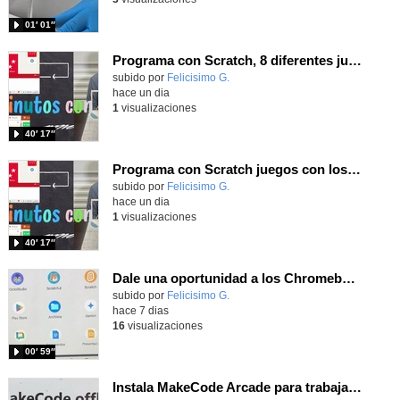
01′ 01″
Programa con Scratch, 8 diferentes juegos para vivir la emoción de los partidos de España en el mundial 2026
Contenido educativo.
subido por
Felicisimo G.
-
hace un dia
1
visualizaciones
40′ 17″
Programa con Scratch juegos con los partidos del mundial 2026 ganados por España
Contenido educativo.
subido por
Felicisimo G.
-
hace un dia
1
visualizaciones
40′ 17″
Dale una oportunidad a los Chromebooks y utiliza un proyector para realizar talleres si no tienes pantallas táctiles
Contenido educativo.
subido por
Felicisimo G.
-
hace 7 dias
16
visualizaciones
00′ 59″
Instala MakeCode Arcade para trabajar offline en tu tablet, ordenador, Chromebook