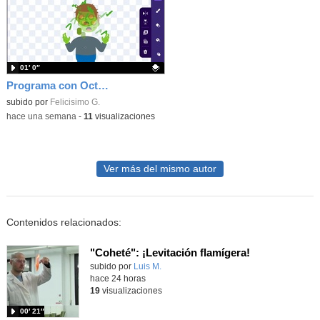
01′ 0″
Programa con OctoStudio, un juego homenajeando al House of the dead con Zombies
Contenido educativo.
subido por
Felicisimo G.
-
hace una semana
-
11
visualizaciones
Ver más del mismo autor
Contenidos relacionados:
"Coheté": ¡Levitación flamígera!
Contenido educativo.
subido por
Luis M.
-
hace 24 horas
19
visualizaciones
00′ 21″