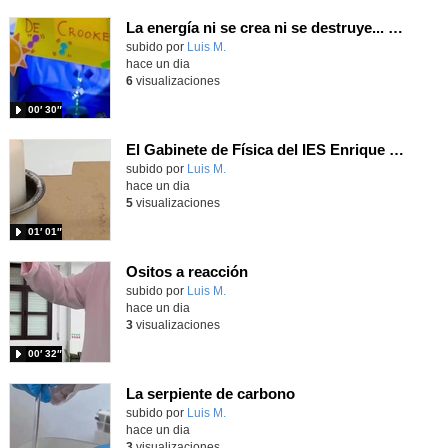
La energía ni se crea ni se destruye... ¡se experimenta! El Tierno en la Feria Madrid es Ciencia 2026
Contenido educativo.
subido por
Luis M.
-
hace un dia
6
visualizaciones
00′ 30″
El Gabinete de Física del IES Enrique Tierno Galván de Parla (Curso 25-26)
Contenido educativo.
subido por
Luis M.
-
hace un dia
5
visualizaciones
01′ 01″
Ositos a reacción
Contenido educativo.
subido por
Luis M.
-
hace un dia
3
visualizaciones
00′ 32″
La serpiente de carbono
Contenido educativo.
subido por
Luis M.
-
hace un dia
3
visualizaciones