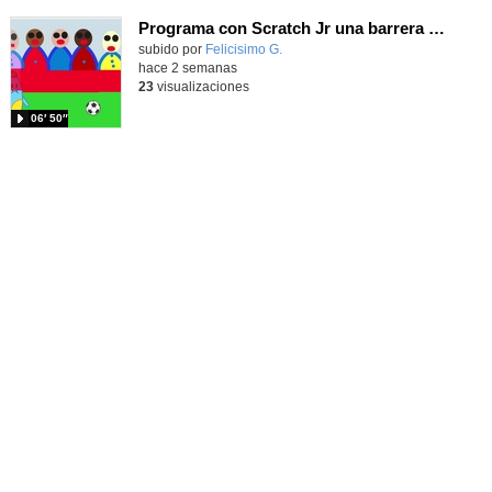
Programa con Scratch Jr una barrera que se desplaza para dar sensación de movimiento
Contenido educativo.
subido por
Felicisimo G.
-
hace 2 semanas
23
visualizaciones
06′ 50″