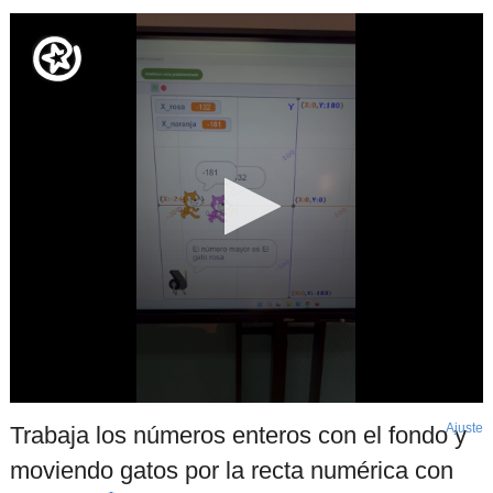
Ajuste
d
Trabaja los números enteros con el fondo y
p
moviendo gatos por la recta numérica con