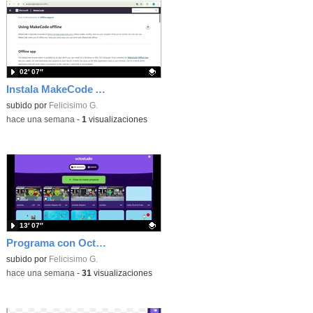
02′ 07″
Instala MakeCode Arcade offline para programar grandes juegos sin necesidad de Internet
Contenido educativo.
subido por
Felicisimo G.
-
hace una semana
-
1
visualizaciones
13′ 07″
Programa con OctoStudio, un juego de disparos contra Zombies con un cargador basado en el House of the dead
Contenido educativo.
subido por
Felicisimo G.
-
hace una semana
-
31
visualizaciones