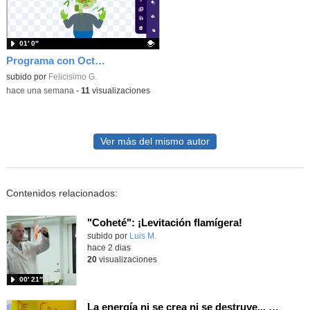
01′ 0″
Programa con OctoStudio, un juego homenajeando al House of the dead con Zombies
Contenido educativo.
subido por
Felicisimo G.
-
hace una semana
-
11
visualizaciones
Ver más del mismo autor
Contenidos relacionados:
"Coheté": ¡Levitación flamígera!
Contenido educativo.
subido por
Luis M.
-
hace 2 dias
20
visualizaciones
00′ 21″
La energía ni se crea ni se destruye... ¡se experimenta! El Tierno en la Feria Madrid es Ciencia 2026