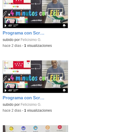
40′ 17″
Programa con Scratch, 8 diferentes juegos para vivir la emoción de los partidos de España en el mundial 2026
Contenido educativo.
subido por
Felicisimo G.
-
hace 2 dias
-
1
visualizaciones
40′ 17″
Programa con Scratch juegos con los partidos del mundial 2026 ganados por España
Contenido educativo.
subido por
Felicisimo G.
-
hace 2 dias
-
1
visualizaciones