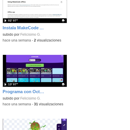
02′ 07″
Instala MakeCode Arcade offline para programar grandes juegos sin necesidad de Internet
Contenido educativo.
subido por
Felicisimo G.
-
hace una semana
-
2
visualizaciones
13′ 07″
Programa con OctoStudio, un juego de disparos contra Zombies con un cargador basado en el House of the dead
Contenido educativo.
subido por
Felicisimo G.
-
hace una semana
-
31
visualizaciones