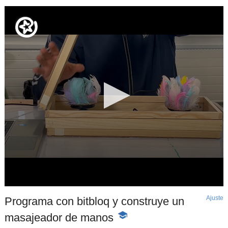
Ajuste
d
Programa con bitbloq y construye un
p
masajeador de manos
-
Contenido