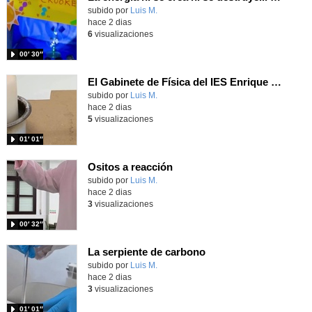
Contenido educativo.
subido por
Luis M.
-
hace 2 dias
6
visualizaciones
00′ 30″
El Gabinete de Física del IES Enrique Tierno Galván de Parla (Curso 25-26)
Contenido educativo.
subido por
Luis M.
-
hace 2 dias
5
visualizaciones
01′ 01″
Ositos a reacción
Contenido educativo.
subido por
Luis M.
-
hace 2 dias
3
visualizaciones
00′ 32″
La serpiente de carbono
Contenido educativo.
subido por
Luis M.
-
hace 2 dias
3
visualizaciones
01′ 01″