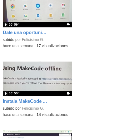
00′ 59″
Dale una oportunidad a los Chromebooks y utiliza un proyector para realizar talleres si no tienes pantallas táctiles
Contenido educativo.
subido por
Felicisimo G.
-
hace una semana
-
17
visualizaciones
00′ 59″
Instala MakeCode Arcade para trabajar offline en tu tablet, ordenador, Chromebook
Contenido educativo.
subido por
Felicisimo G.
-
hace una semana
-
14
visualizaciones