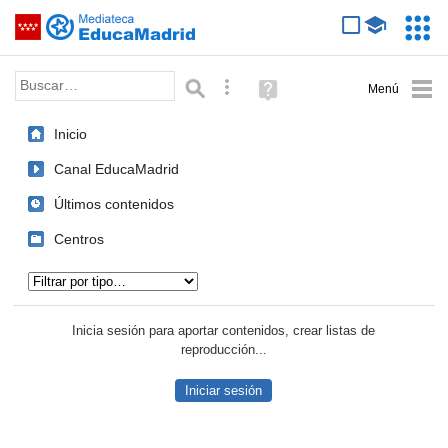
Mediateca de EducaMadrid
Saltar navegación
Servic
Educa
Palabra o frase:
Búsqueda avanzada
Ayuda
(en
ventana
Inicio
nueva)
Canal EducaMadrid
Últimos contenidos
Centros
Tipo de contenido:
Inicia sesión para aportar contenidos, crear listas de
reproducción...
Iniciar sesión