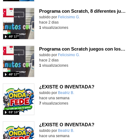
Programa con Scratch, 8 diferentes juegos para vivir la emoción de los partidos de España en el mundial 2026
Contenido educativo.
subido por
Felicisimo G.
-
hace 2 dias
1
visualizaciones
40′ 17″
Programa con Scratch juegos con los partidos del mundial 2026 ganados por España
Contenido educativo.
subido por
Felicisimo G.
-
hace 2 dias
1
visualizaciones
40′ 17″
¿EXISTE O INVENTADA?
Contenido educativo.
subido por
Beatriz B.
-
hace una semana
7
visualizaciones
03′ 10″
¿EXISTE O INVENTADA?
Contenido educativo.
subido por
Beatriz B.
-
hace una semana