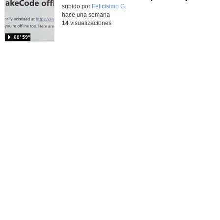
Contenido educativo.
subido por
Felicisimo G.
-
hace una semana
14
visualizaciones
00′ 59″