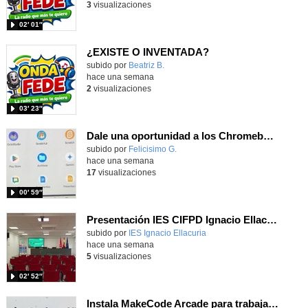
3
visualizaciones
02′ 01″
¿EXISTE O INVENTADA?
Contenido educativo.
subido por
Beatriz B.
-
hace una semana
2
visualizaciones
03′ 23″
Dale una oportunidad a los Chromebooks y utiliza un proyector para realizar talleres si no tienes pantallas táctiles
Contenido educativo.
subido por
Felicisimo G.
-
hace una semana
17
visualizaciones
00′ 59″
Presentación IES CIFPD Ignacio Ellacuría
Contenido educativo.
subido por
IES Ignacio Ellacuria
-
hace una semana
5
visualizaciones
02′ 52″
Instala MakeCode Arcade para trabajar offline en tu tablet, ordenador, Chromebook