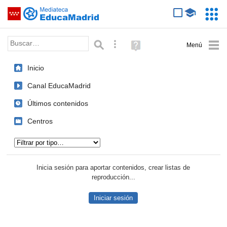
Mediateca de EducaMadrid
Saltar navegación
Servic
Educa
Palabra o frase:
Búsqueda avanzada
Ayuda
(en
ventana
Inicio
nueva)
Canal EducaMadrid
Últimos contenidos
Centros
Tipo de contenido:
Inicia sesión para aportar contenidos, crear listas de
reproducción...
Iniciar sesión