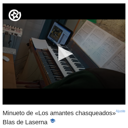
Ajuste
d
Minueto de «Los amantes chasqueados»
p
Blas de Laserna
-
Contenido