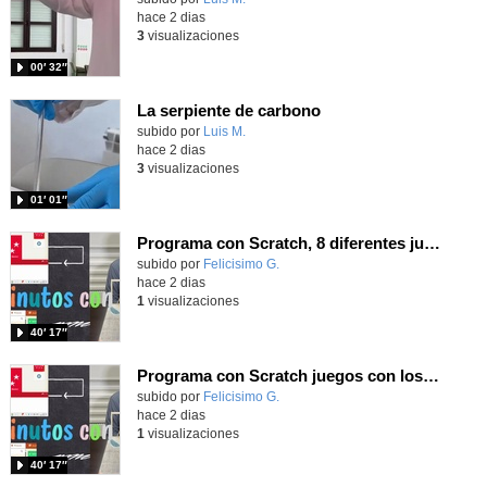
hace 2 dias
3
visualizaciones
00′ 32″
La serpiente de carbono
Contenido educativo.
subido por
Luis M.
-
hace 2 dias
3
visualizaciones
01′ 01″
Programa con Scratch, 8 diferentes juegos para vivir la emoción de los partidos de España en el mundial 2026
Contenido educativo.
subido por
Felicisimo G.
-
hace 2 dias
1
visualizaciones
40′ 17″
Programa con Scratch juegos con los partidos del mundial 2026 ganados por España
Contenido educativo.
subido por
Felicisimo G.
-
hace 2 dias
1
visualizaciones
40′ 17″