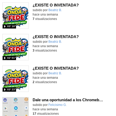
¿EXISTE O INVENTADA?
Contenido educativo.
subido por
Beatriz B.
-
hace una semana
7
visualizaciones
03′ 10″
¿EXISTE O INVENTADA?
Contenido educativo.
subido por
Beatriz B.
-
hace una semana
3
visualizaciones
02′ 01″
¿EXISTE O INVENTADA?
Contenido educativo.
subido por
Beatriz B.
-
hace una semana
2
visualizaciones
03′ 23″
Dale una oportunidad a los Chromebooks y utiliza un proyector para realizar talleres si no tienes pantallas táctiles
Contenido educativo.
subido por
Felicisimo G.
-
hace una semana
17
visualizaciones