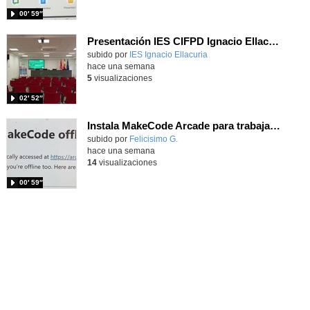
00′ 59″
Presentación IES CIFPD Ignacio Ellacuría
Contenido educativo.
subido por
IES Ignacio Ellacuria
-
hace una semana
5
visualizaciones
02′ 52″
Instala MakeCode Arcade para trabajar offline en tu tablet, ordenador, Chromebook
Contenido educativo.
subido por
Felicisimo G.
-
hace una semana
14
visualizaciones
00′ 59″