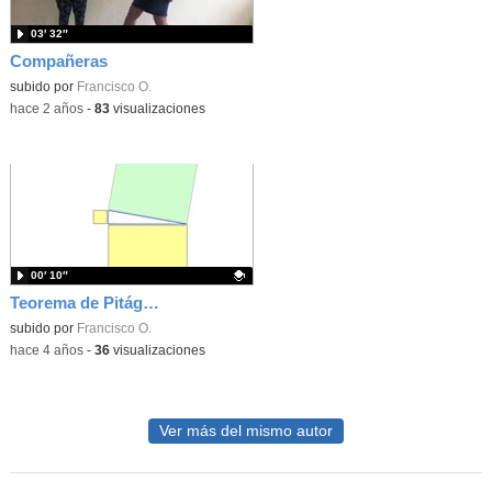
03′ 32″
Compañeras
subido por
Francisco O.
-
hace 2 años
-
83
visualizaciones
00′ 10″
Teorema de Pitágoras bien explicado y comprensible
Contenido educativo.
subido por
Francisco O.
-
hace 4 años
-
36
visualizaciones
Ver más del mismo autor