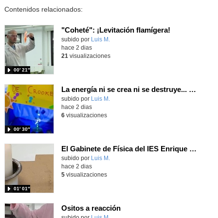
Contenidos relacionados:
"Coheté": ¡Levitación flamígera!
Contenido educativo.
subido por
Luis M.
-
hace 2 dias
21
visualizaciones
00′ 21″
La energía ni se crea ni se destruye... ¡se experimenta! El Tierno en la Feria Madrid es Ciencia 2026
Contenido educativo.
subido por
Luis M.
-
hace 2 dias
6
visualizaciones
00′ 30″
El Gabinete de Física del IES Enrique Tierno Galván de Parla (Curso 25-26)
Contenido educativo.
subido por
Luis M.
-
hace 2 dias
5
visualizaciones
01′ 01″
Ositos a reacción
Contenido educativo.
subido por
Luis M.
-