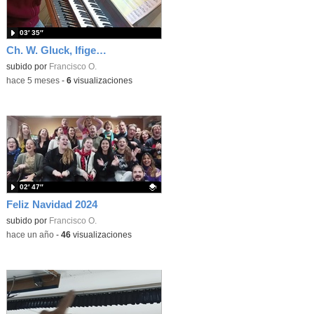
03′ 35″
Ch. W. Gluck, Ifigenia en Táuride
subido por
Francisco O.
-
hace 5 meses
-
6
visualizaciones
02′ 47″
Feliz Navidad 2024
Contenido educativo.
subido por
Francisco O.
-
hace un año
-
46
visualizaciones