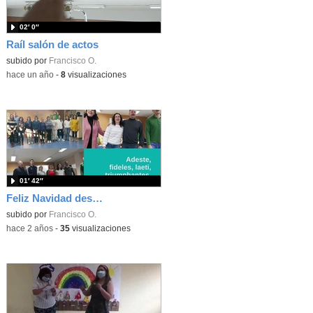
02′ 0″
Raíl salón de actos
subido por
Francisco O.
-
hace un año
-
8
visualizaciones
01′ 42″
Feliz Navidad desde el Alfonso X
subido por
Francisco O.
-
hace 2 años
-
35
visualizaciones