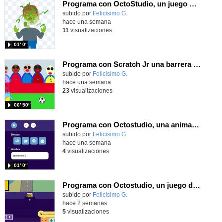
Programa con OctoStudio, un juego homenajeando al House of the dead con Zombies
Contenido educativo.
subido por
Felicisimo G.
-
hace una semana
11
visualizaciones
01′ 0″
Programa con Scratch Jr una barrera que se desplaza para dar sensación de movimiento
Contenido educativo.
subido por
Felicisimo G.
-
hace una semana
23
visualizaciones
06′ 50″
Programa con Octostudio, una animación utilizando la cámara para una foto y audio y texto para comunicar.
Contenido educativo.
subido por
Felicisimo G.
-
hace una semana
4
visualizaciones
01′ 0″
Programa con Octostudio, un juego de Educación Víal cruzando un paso de cebra.
Contenido educativo.
subido por
Felicisimo G.
-
hace 2 semanas
5
visualizaciones