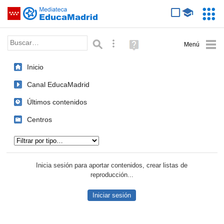
Mediateca de EducaMadrid
Saltar navegación
Servic
Educa
Palabra o frase:
Búsqueda avanzada
Ayuda
(en
ventana
Inicio
nueva)
Canal EducaMadrid
Últimos contenidos
Centros
Tipo de contenido:
Inicia sesión para aportar contenidos, crear listas de
reproducción...
Iniciar sesión