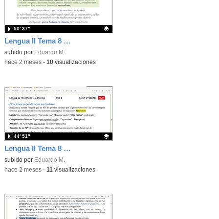
50′ 37″
Lengua II Tema 8 Clase 80 20260531 - Oraciones subordinadas adjetivas o de relativo
Contenido educativo.
subido por
Eduardo M.
-
hace 2 meses
-
10
visualizaciones
44′ 51″
Lengua II Tema 8 Clase 79 20260520 - Oraciones subordinadas sustantivas
Contenido educativo.
subido por
Eduardo M.
-
hace 2 meses
-
11
visualizaciones