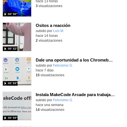
hace 13 horas
3
visualizaciones
00′ 30″
Ositos a reacción
Contenido educativo.
subido por
Luis M.
-
hace 14 horas
2
visualizaciones
00′ 32″
Dale una oportunidad a los Chromebooks y utiliza un proyector para realizar talleres si no tienes pantallas táctiles
Contenido educativo.
subido por
Felicisimo G.
-
hace 7 dias
15
visualizaciones
00′ 59″
Instala MakeCode Arcade para trabajar offline en tu tablet, ordenador, Chromebook
Contenido educativo.
subido por
Felicisimo G.
-
hace una semana
14
visualizaciones
00′ 59″