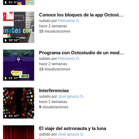
01′ 0″
Conoce los bloques de la app Octostudio, gratuito, offline y para tu tablet y móvil - Contenido educativo
Contenido educativo.
subido por
Felicisimo G.
-
hace 2 semanas
15
visualizaciones
38′ 02″
Programa con Octostudio de un modo sencillo, offline y gratuito
Contenido educativo.
subido por
Felicisimo G.
-
hace 2 semanas
13
visualizaciones
01′ 37″
Interferencias
Contenido educativo.
subido por
José Ignacio G.
-
hace 2 semanas
9
visualizaciones
02′ 47″
El viaje del astronauta y la luna
Contenido educativo.
subido por
José Ignacio G.
-