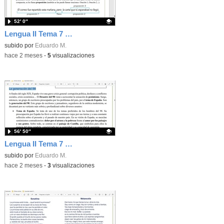
52′ 0″
Lengua II Tema 7 Clase 76 20260520 - Oraciones compuestas: tipos
Contenido educativo.
subido por
Eduardo M.
-
hace 2 meses
-
5
visualizaciones
56′ 50″
Lengua II Tema 7 Clase 75 20260519 - Generación del 98 (I)
Contenido educativo.
subido por
Eduardo M.
-
hace 2 meses
-
3
visualizaciones