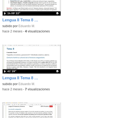
1h 09′ 22″
Lengua II Tema 8 Clase 78 20260520 - Generación del 27
Contenido educativo.
subido por
Eduardo M.
-
hace 2 meses
-
4
visualizaciones
41′ 28″
Lengua II Tema 8 Clase 77 20260520 - Vanguardias y generación del 14
Contenido educativo.
subido por
Eduardo M.
-
hace 2 meses
-
7
visualizaciones