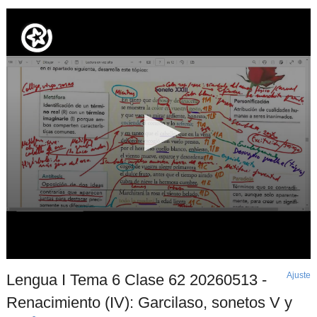
Ajuste
d
Lengua I Tema 6 Clase 62 20260513 -
p
Renacimiento (IV): Garcilaso, sonetos V y