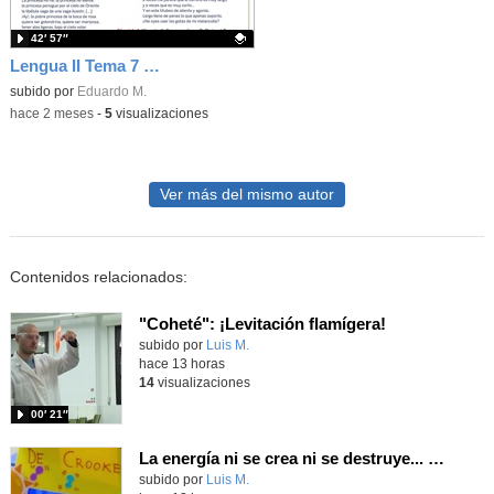
42′ 57″
Lengua II Tema 7 Clase 74 20260519 - Figuras retóricas y Juan Ramón Jiménez
Contenido educativo.
subido por
Eduardo M.
-
hace 2 meses
-
5
visualizaciones
Ver más del mismo autor
Contenidos relacionados:
"Coheté": ¡Levitación flamígera!
Contenido educativo.
subido por
Luis M.
-
hace 13 horas
14
visualizaciones
00′ 21″
La energía ni se crea ni se destruye... ¡se experimenta! El Tierno en la Feria Madrid es Ciencia 2026
Contenido educativo.
subido por
Luis M.
-