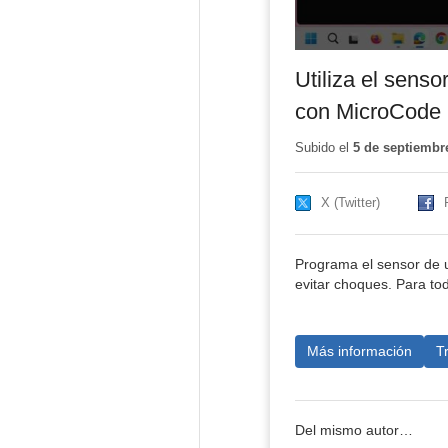
Utiliza el sens
con MicroCode
Subido el
5 de septiembr
X (Twitter)
Programa el sensor de ul
evitar choques. Para to
Más información
T
Del mismo autor…