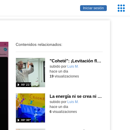
Servic
Iniciar sesión
Educa
Contenidos relacionados:
"Coheté": ¡Levitación flamígera!
Contenido educativo.
subido por
Luis M.
-
hace un dia
19
visualizaciones
00′ 21″
La energía ni se crea ni se destruye... ¡se experimenta! El Tierno en la Feria Madrid es Ciencia 2026
Contenido educativo.
subido por
Luis M.
-
hace un dia
6
visualizaciones
00′ 30″