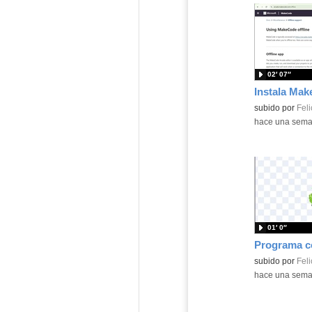
02′ 07″
Contenido educ
subido por
Feli
-
hace una sem
01′ 0″
Contenido educ
subido por
Feli
-
hace una sem