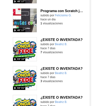
40′ 17″
Programa con Scratch juegos con los partidos del mundial 2026 ganados por España
Contenido educativo.
subido por
Felicisimo G.
-
hace un dia
1
visualizaciones
40′ 17″
¿EXISTE O INVENTADA?
Contenido educativo.
subido por
Beatriz B.
-
hace 7 dias
7
visualizaciones
03′ 10″
¿EXISTE O INVENTADA?
Contenido educativo.
subido por
Beatriz B.
-
hace 7 dias
3
visualizaciones
02′ 01″
¿EXISTE O INVENTADA?
Contenido educativo.
subido por
Beatriz B.
-
hace 7 dias