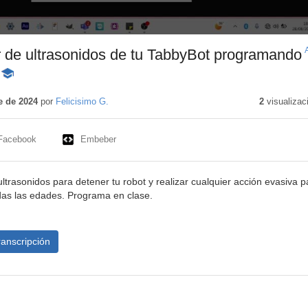
or de ultrasonidos de tu TabbyBot programando
-
Contenido
educativo
e de 2024
por
Felicisimo G.
2
visualizac
Facebook
Embeber
trasonidos para detener tu robot y realizar cualquier acción evasiva p
das las edades. Programa en clase.
ranscripción