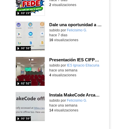
2
visualizaciones
03′ 23″
Dale una oportunidad a los Chromebooks y utiliza un proyector para realizar talleres si no tienes pantallas táctiles
Contenido educativo.
subido por
Felicisimo G.
-
hace 7 dias
16
visualizaciones
00′ 59″
Presentación IES CIFPD Ignacio Ellacuría
Contenido educativo.
subido por
IES Ignacio Ellacuria
-
hace una semana
4
visualizaciones
02′ 52″
Instala MakeCode Arcade para trabajar offline en tu tablet, ordenador, Chromebook
Contenido educativo.
subido por
Felicisimo G.
-
hace una semana
14
visualizaciones
00′ 59″