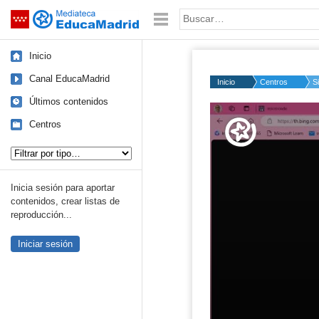
Mediateca de EducaMadrid
Saltar navegación
Palabra o frase:
Inicio
Canal EducaMadrid
Inicio
Centros
S
Últimos contenidos
Volume
50%
Centros
Tipo de contenido:
Inicia sesión para aportar
contenidos, crear listas de
reproducción...
Iniciar sesión