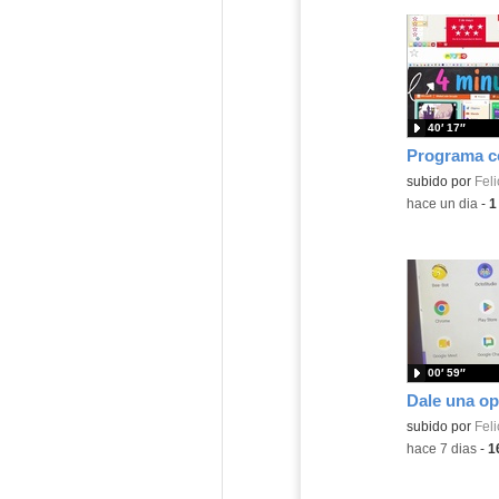
40′ 17″
Contenido educ
subido por
Feli
-
hace un dia
-
1
00′ 59″
Contenido educ
subido por
Feli
-
hace 7 dias
-
1