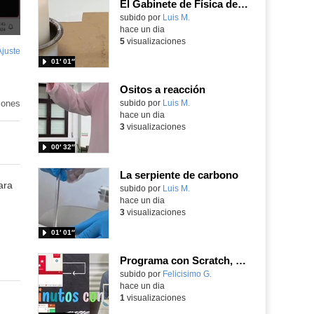
El Gabinete de Física del IES Enrique Tierno Galván de Parla (Curso 25-26)
Contenido educativo.
subido por
Luis M.
-
hace un dia
5
visualizaciones
Ajuste
de
01′ 01″
pantalla
Ositos a reacción
iones
Contenido educativo.
subido por
Luis M.
-
hace un dia
3
visualizaciones
00′ 32″
La serpiente de carbono
ara
Contenido educativo.
subido por
Luis M.
-
hace un dia
3
visualizaciones
01′ 01″
Programa con Scratch, 8 diferentes juegos para vivir la emoción de los partidos de España en el mundial 2026
Contenido educativo.
subido por
Felicisimo G.
-
hace un dia
1
visualizaciones