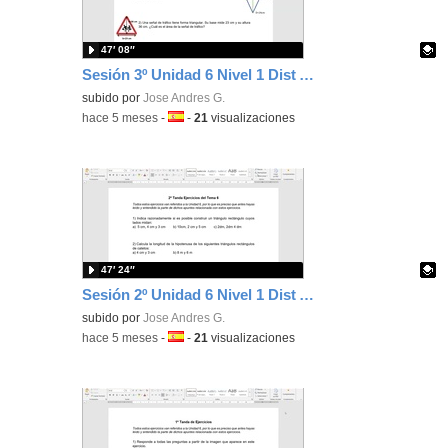
47′ 08″
Sesión 3º Unidad 6 Nivel 1 Dist Adultos Matemáticas
Contenido educativo.
subido por
Jose Andres G.
-
hace 5 meses
-
Idioma:
-
21
visualizaciones
47′ 24″
Sesión 2º Unidad 6 Nivel 1 Dist Adultos Matemáticas
Contenido educativo.
subido por
Jose Andres G.
-
hace 5 meses
-
Idioma:
-
21
visualizaciones