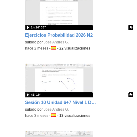
1h 16′ 05″
Ejercicios Probabilidad 2026 N2
Contenido educativo.
subido por
Jose Andres G.
-
hace 2 meses
-
Idioma:
-
22
visualizaciones
41′ 19″
Sesión 10 Unidad 6+7 Nivel 1 Dist Adultos Matemáticas
Contenido educativo.
subido por
Jose Andres G.
-
hace 3 meses
-
Idioma:
-
13
visualizaciones