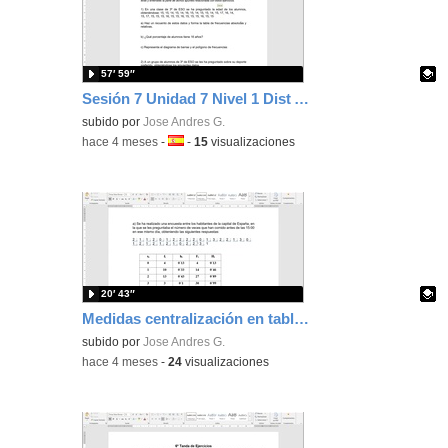
57′ 59″
Sesión 7 Unidad 7 Nivel 1 Dist Adultos Matemáticas
Contenido educativo.
subido por
Jose Andres G.
-
hace 4 meses
-
Idioma:
-
15
visualizaciones
20′ 43″
Medidas centralización en tablas con intervalos
Contenido educativo.
subido por
Jose Andres G.
-
hace 4 meses
-
24
visualizaciones