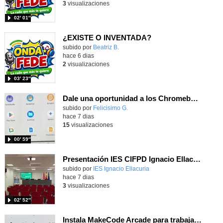
3
visualizaciones
02′ 01″
¿EXISTE O INVENTADA?
Contenido educativo.
subido por
Beatriz B.
-
hace 6 dias
2
visualizaciones
03′ 23″
Dale una oportunidad a los Chromebooks y utiliza un proyector para realizar talleres si no tienes pantallas táctiles
Contenido educativo.
subido por
Felicisimo G.
-
hace 7 dias
15
visualizaciones
00′ 59″
Presentación IES CIFPD Ignacio Ellacuría
Contenido educativo.
subido por
IES Ignacio Ellacuria
-
hace 7 dias
3
visualizaciones
02′ 52″
Instala MakeCode Arcade para trabajar offline en tu tablet, ordenador, Chromebook