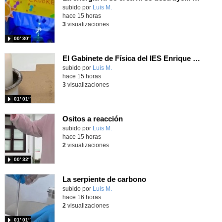
Contenido educativo.
subido por
Luis M.
-
hace 15 horas
3
visualizaciones
00′ 30″
El Gabinete de Física del IES Enrique Tierno Galván de Parla (Curso 25-26)
Contenido educativo.
subido por
Luis M.
-
hace 15 horas
3
visualizaciones
01′ 01″
Ositos a reacción
Contenido educativo.
subido por
Luis M.
-
hace 15 horas
2
visualizaciones
00′ 32″
La serpiente de carbono
Contenido educativo.
subido por
Luis M.
-
hace 16 horas
2
visualizaciones
01′ 01″