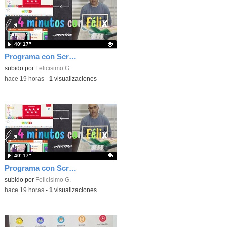
40′ 17″
Programa con Scratch, 8 diferentes juegos para vivir la emoción de los partidos de España en el mundial 2026
Contenido educativo.
subido por
Felicisimo G.
-
hace 19 horas
-
1
visualizaciones
40′ 17″
Programa con Scratch juegos con los partidos del mundial 2026 ganados por España
Contenido educativo.
subido por
Felicisimo G.
-
hace 19 horas
-
1
visualizaciones