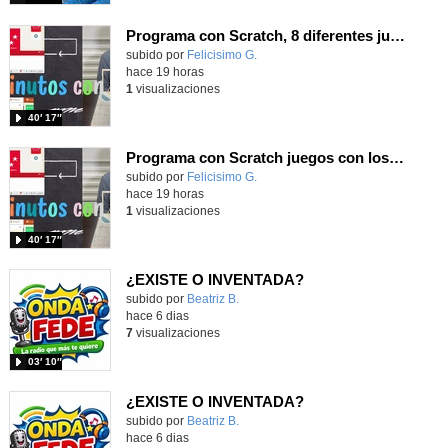
Programa con Scratch, 8 diferentes juegos para vivir la emoción de los partidos de España en el mundial 2026
Contenido educativo.
subido por
Felicisimo G.
-
hace 19 horas
1
visualizaciones
40′ 17″
Programa con Scratch juegos con los partidos del mundial 2026 ganados por España
Contenido educativo.
subido por
Felicisimo G.
-
hace 19 horas
1
visualizaciones
40′ 17″
¿EXISTE O INVENTADA?
Contenido educativo.
subido por
Beatriz B.
-
hace 6 dias
7
visualizaciones
03′ 10″
¿EXISTE O INVENTADA?
Contenido educativo.
subido por
Beatriz B.
-
hace 6 dias