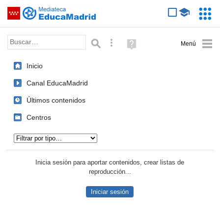
Mediateca de EducaMadrid
Saltar navegación
Servic
Educa
Palabra o frase:
Búsqueda avanzada
Ayuda
(en
ventana
Inicio
nueva)
Canal EducaMadrid
Últimos contenidos
Centros
Tipo de contenido:
Inicia sesión para aportar contenidos, crear listas de
reproducción...
Iniciar sesión