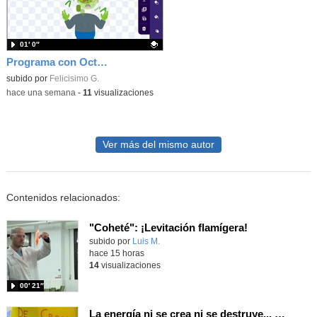
01′ 0″
Programa con OctoStudio, un juego homenajeando al House of the dead con Zombies
Contenido educativo.
subido por
Felicisimo G.
-
hace una semana
-
11
visualizaciones
Ver más del mismo autor
Contenidos relacionados:
"Coheté": ¡Levitación flamígera!
Contenido educativo.
subido por
Luis M.
-
hace 15 horas
14
visualizaciones
00′ 21″
La energía ni se crea ni se destruye... ¡se experimenta! El Tierno en la Feria Madrid es Ciencia 2026