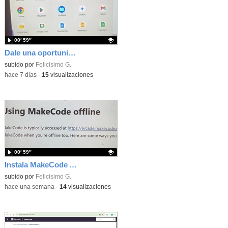
00′ 59″
Dale una oportunidad a los Chromebooks y utiliza un proyector para realizar talleres si no tienes pantallas táctiles
Contenido educativo.
subido por
Felicisimo G.
-
hace 7 dias
-
15
visualizaciones
00′ 59″
Instala MakeCode Arcade para trabajar offline en tu tablet, ordenador, Chromebook
Contenido educativo.
subido por
Felicisimo G.
-
hace una semana
-
14
visualizaciones