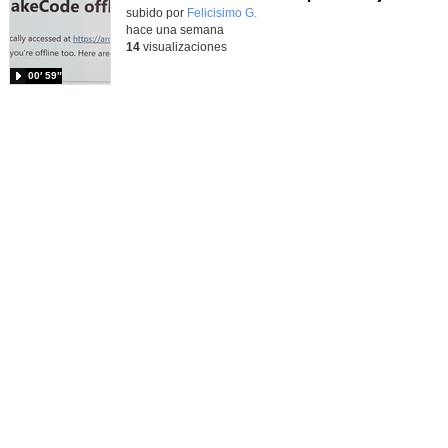
Contenido educativo.
subido por
Felicisimo G.
-
hace una semana
14
visualizaciones
00′ 59″