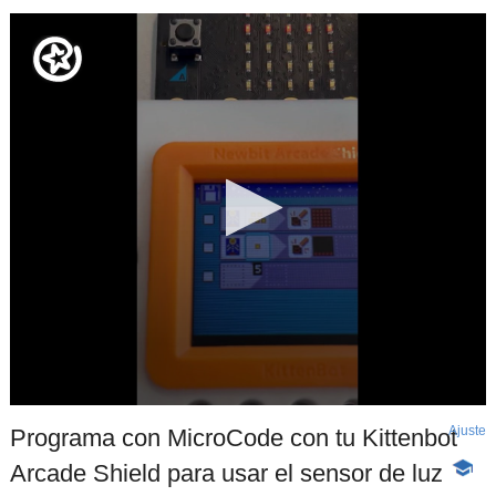
Ajuste
d
Programa con MicroCode con tu Kittenbot
p
Arcade Shield para usar el sensor de luz
-
Conte