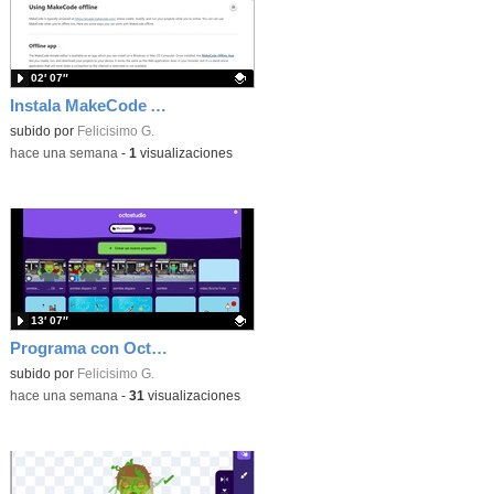
02′ 07″
Instala MakeCode Arcade offline para programar grandes juegos sin necesidad de Internet
Contenido educativo.
subido por
Felicisimo G.
-
hace una semana
-
1
visualizaciones
13′ 07″
Programa con OctoStudio, un juego de disparos contra Zombies con un cargador basado en el House of the dead
Contenido educativo.
subido por
Felicisimo G.
-
hace una semana
-
31
visualizaciones