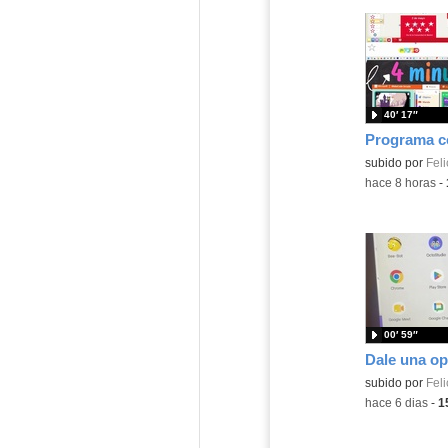
40′ 17″
Contenido educ
subido por
Feli
-
hace 8 horas
-
00′ 59″
Contenido educ
subido por
Feli
-
hace 6 dias
-
1