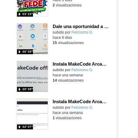
2
visualizaciones
03′ 23″
Dale una oportunidad a los Chromebooks y utiliza un proyector para realizar talleres si no tienes pantallas táctiles
Contenido educativo.
subido por
Felicisimo G.
-
hace 6 dias
15
visualizaciones
00′ 59″
Instala MakeCode Arcade para trabajar offline en tu tablet, ordenador, Chromebook
Contenido educativo.
subido por
Felicisimo G.
-
hace una semana
14
visualizaciones
00′ 59″
Instala MakeCode Arcade offline para programar grandes juegos sin necesidad de Internet
Contenido educativo.
subido por
Felicisimo G.
-
hace una semana
1
visualizaciones
02′ 07″