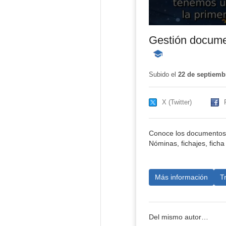
Gestión docume
-
Contenido
educativo
Subido el
22 de septiemb
X (Twitter)
Conoce los documentos q
Nóminas, fichajes, ficha
Más información
T
Del mismo autor…