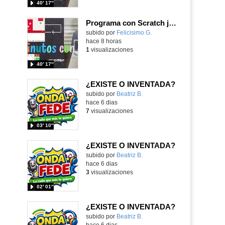
40′ 17″
Programa con Scratch juegos con los partidos del mundial 2026 ganados por España
Contenido educativo.
subido por
Felicisimo G.
-
hace 8 horas
1
visualizaciones
40′ 17″
¿EXISTE O INVENTADA?
Contenido educativo.
subido por
Beatriz B.
-
hace 6 dias
7
visualizaciones
03′ 10″
¿EXISTE O INVENTADA?
Contenido educativo.
subido por
Beatriz B.
-
hace 6 dias
3
visualizaciones
02′ 01″
¿EXISTE O INVENTADA?
Contenido educativo.
subido por
Beatriz B.
-
hace 6 dias