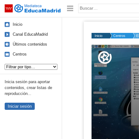
Mediateca de EducaMadrid
Saltar navegación
Palabra o frase:
Inicio
Canal EducaMadrid
Inicio
Centros
E
Últimos contenidos
Volume
50%
Centros
Tipo de contenido:
Inicia sesión para aportar
contenidos, crear listas de
reproducción...
Iniciar sesión