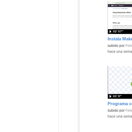
02′ 07″
Contenido educ
subido por
Feli
-
hace una sem
01′ 0″
Contenido educ
subido por
Feli
-
hace una sem