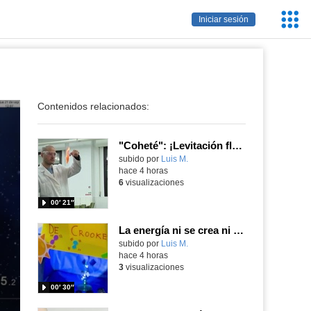
Servic
Iniciar sesión
Educa
Contenidos relacionados:
"Coheté": ¡Levitación flamígera!
Contenido educativo.
subido por
Luis M.
-
hace 4 horas
6
visualizaciones
00′ 21″
La energía ni se crea ni se destruye... ¡se experimenta! El Tierno en la Feria Madrid es Ciencia 2026
Contenido educativo.
subido por
Luis M.
-
hace 4 horas
3
visualizaciones
00′ 30″