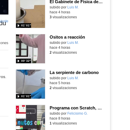
El Gabinete de Física del IES Enrique Tierno Galván de Parla (Curso 25-26)
Contenido educativo.
subido por
Luis M.
-
hace 4 horas
3
visualizaciones
Ajuste
de
du
01′ 01″
pantalla
Ositos a reacción
iones
Contenido educativo.
subido por
Luis M.
-
hace 4 horas
2
visualizaciones
00′ 32″
La serpiente de carbono
ros.
Contenido educativo.
subido por
Luis M.
-
hace 5 horas
2
visualizaciones
01′ 01″
Programa con Scratch, 8 diferentes juegos para vivir la emoción de los partidos de España en el mundial 2026
Contenido educativo.
subido por
Felicisimo G.
-
hace 8 horas
1
visualizaciones