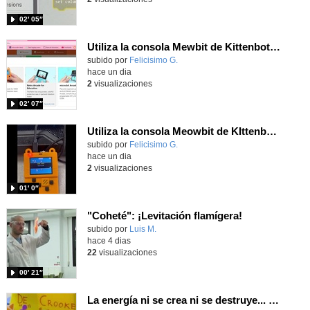
02′ 05″
Utiliza la consola Mewbit de Kittenbot para llevar tus juegos arcade de MakeCode a tu mano
Contenido educativo.
subido por
Felicisimo G.
-
hace un dia
2
visualizaciones
02′ 07″
Utiliza la consola Meowbit de KIttenbot para jugar con tus programas MakeCode Arcade
Contenido educativo.
subido por
Felicisimo G.
-
hace un dia
2
visualizaciones
01′ 0″
"Coheté": ¡Levitación flamígera!
Contenido educativo.
subido por
Luis M.
-
hace 4 dias
22
visualizaciones
00′ 21″
La energía ni se crea ni se destruye... ¡se experimenta! El Tierno en la Feria Madrid es Ciencia 2026