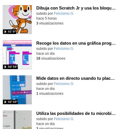
Dibuja con Scratch Jr y usa los bloques de aparecer/desparecer para hacer animaciones
Contenido educativo.
subido por
Felicisimo G.
-
hace 5 horas
3
visualizaciones
01′ 0″
Recoge los datos en una gráfica programando tu placa microbit con MakeCode y conoce la Tª y nivel de luz en este eclipse
Contenido educativo.
subido por
Felicisimo G.
-
hace un dia
18
visualizaciones
04′ 54″
Mide datos en directo usando tu placa microbit y programando con MakeCode dos placas conectadas por radio
Contenido educativo.
subido por
Felicisimo G.
-
hace un dia
1
visualizaciones
02′ 03″
Utiliza las posibilidades de tu microbit programando com MakeCode para medir temperatura y nivel de luz con Datalogger
Contenido educativo.
subido por
Felicisimo G.
-
hace un dia
2
visualizaciones