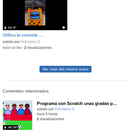
01′ 0″
Utiliza la consola Meowbit de KIttenbot para jugar con tus programas MakeCode Arcade
Contenido educativo.
subido por
Felicisimo G.
-
hace un dia
-
2
visualizaciones
Ver más del mismo autor
Contenidos relacionados:
Programa con Scratch unas gradas para que produzca el efecto de desplazamiento.
Contenido educativo.
subido por
Felicisimo G.
-
hace 5 horas
2
visualizaciones
06′ 50″