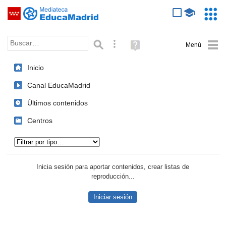
Mediateca de EducaMadrid
Saltar navegación
Servic
Educa
Palabra o frase:
Búsqueda avanzada
Ayuda
(en
ventana
Inicio
nueva)
Canal EducaMadrid
Últimos contenidos
Centros
Tipo de contenido:
Inicia sesión para aportar contenidos, crear listas de
reproducción...
Iniciar sesión