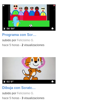
06′ 50″
Programa con Scratch unas gradas para que produzca el efecto de desplazamiento.
Contenido educativo.
subido por
Felicisimo G.
-
hace 5 horas
-
2
visualizaciones
01′ 0″
Dibuja con Scratch Jr y usa los bloques de aparecer/desparecer para hacer animaciones
Contenido educativo.
subido por
Felicisimo G.
-
hace 5 horas
-
3
visualizaciones