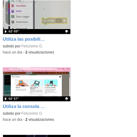
02′ 05″
Utiliza las posibilidades de tu microbit programando com MakeCode para medir temperatura y nivel de luz con Datalogger
Contenido educativo.
subido por
Felicisimo G.
-
hace un dia
-
2
visualizaciones
02′ 07″
Utiliza la consola Mewbit de Kittenbot para llevar tus juegos arcade de MakeCode a tu mano
Contenido educativo.
subido por
Felicisimo G.
-
hace un dia
-
2
visualizaciones