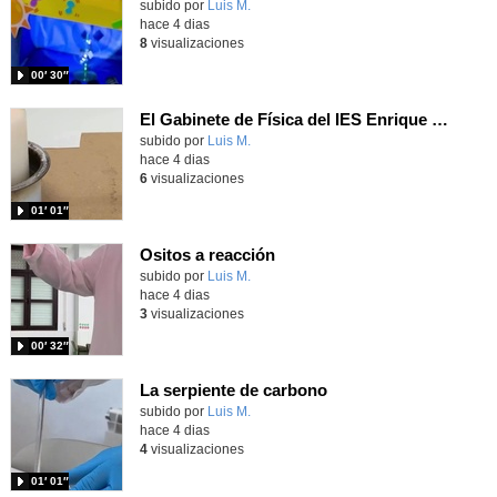
Contenido educativo.
subido por
Luis M.
-
hace 4 dias
8
visualizaciones
00′ 30″
El Gabinete de Física del IES Enrique Tierno Galván de Parla (Curso 25-26)
Contenido educativo.
subido por
Luis M.
-
hace 4 dias
6
visualizaciones
01′ 01″
Ositos a reacción
Contenido educativo.
subido por
Luis M.
-
hace 4 dias
3
visualizaciones
00′ 32″
La serpiente de carbono
Contenido educativo.
subido por
Luis M.
-
hace 4 dias
4
visualizaciones
01′ 01″