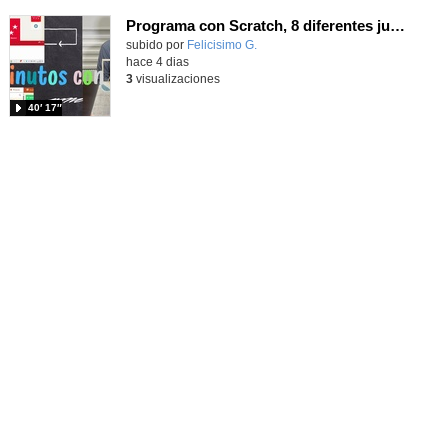
Programa con Scratch, 8 diferentes juegos para vivir la emoción de los partidos de España en el mundial 2026
Contenido educativo.
subido por
Felicisimo G.
-
hace 4 dias
3
visualizaciones
40′ 17″