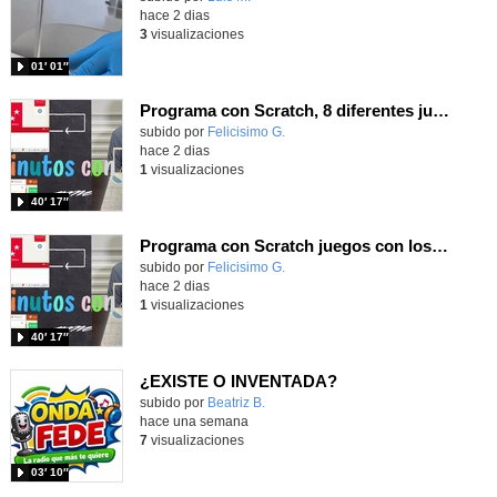
hace 2 dias
3
visualizaciones
01′ 01″
Programa con Scratch, 8 diferentes juegos para vivir la emoción de los partidos de España en el mundial 2026
Contenido educativo.
subido por
Felicisimo G.
-
hace 2 dias
1
visualizaciones
40′ 17″
Programa con Scratch juegos con los partidos del mundial 2026 ganados por España
Contenido educativo.
subido por
Felicisimo G.
-
hace 2 dias
1
visualizaciones
40′ 17″
¿EXISTE O INVENTADA?
Contenido educativo.
subido por
Beatriz B.
-
hace una semana
7
visualizaciones
03′ 10″