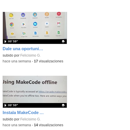
00′ 59″
Dale una oportunidad a los Chromebooks y utiliza un proyector para realizar talleres si no tienes pantallas táctiles
Contenido educativo.
subido por
Felicisimo G.
-
hace una semana
-
17
visualizaciones
00′ 59″
Instala MakeCode Arcade para trabajar offline en tu tablet, ordenador, Chromebook
Contenido educativo.
subido por
Felicisimo G.
-
hace una semana
-
14
visualizaciones