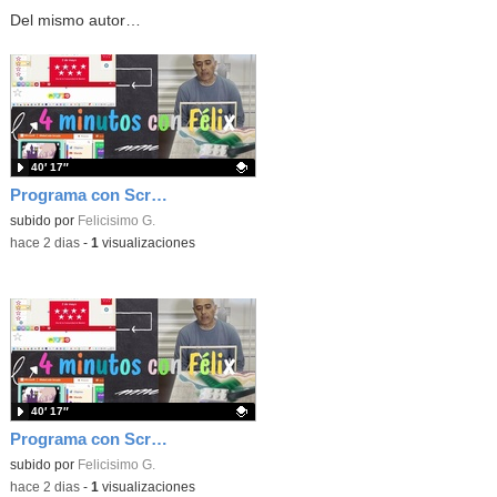
Del mismo autor…
40′ 17″
Programa con Scratch, 8 diferentes juegos para vivir la emoción de los partidos de España en el mundial 2026
Contenido educativo.
subido por
Felicisimo G.
-
hace 2 dias
-
1
visualizaciones
40′ 17″
Programa con Scratch juegos con los partidos del mundial 2026 ganados por España
Contenido educativo.
subido por
Felicisimo G.
-
hace 2 dias
-
1
visualizaciones