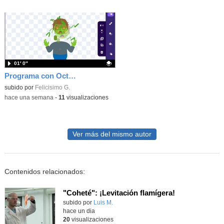
01′ 0″
Programa con OctoStudio, un juego homenajeando al House of the dead con Zombies
Contenido educativo.
subido por
Felicisimo G.
-
hace una semana
-
11
visualizaciones
Ver más del mismo autor
Contenidos relacionados:
"Coheté": ¡Levitación flamígera!
Contenido educativo.
subido por
Luis M.
-
hace un dia
20
visualizaciones