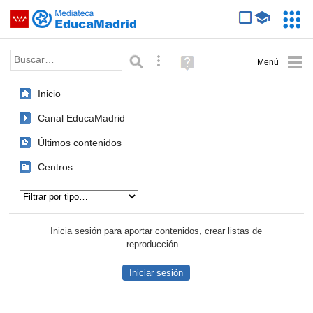
Mediateca de EducaMadrid
Saltar navegación
Servic
Educa
Palabra o frase:
Búsqueda avanzada
Ayuda
(en
ventana
Inicio
nueva)
Canal EducaMadrid
Últimos contenidos
Centros
Tipo de contenido:
Inicia sesión para aportar contenidos, crear listas de
reproducción...
Iniciar sesión