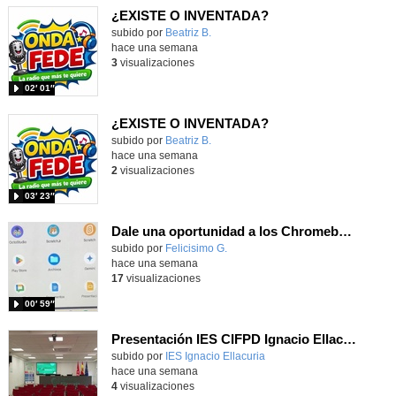
¿EXISTE O INVENTADA?
Contenido educativo.
subido por
Beatriz B.
-
hace una semana
3
visualizaciones
02′ 01″
¿EXISTE O INVENTADA?
Contenido educativo.
subido por
Beatriz B.
-
hace una semana
2
visualizaciones
03′ 23″
Dale una oportunidad a los Chromebooks y utiliza un proyector para realizar talleres si no tienes pantallas táctiles
Contenido educativo.
subido por
Felicisimo G.
-
hace una semana
17
visualizaciones
00′ 59″
Presentación IES CIFPD Ignacio Ellacuría
Contenido educativo.
subido por
IES Ignacio Ellacuria
-
hace una semana
4
visualizaciones