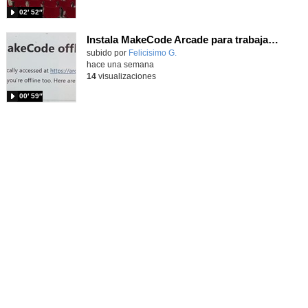
02′ 52″
Instala MakeCode Arcade para trabajar offline en tu tablet, ordenador, Chromebook
Contenido educativo.
subido por
Felicisimo G.
-
hace una semana
14
visualizaciones
00′ 59″