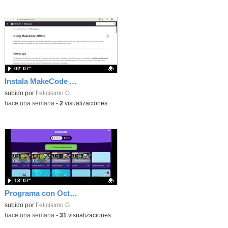
02′ 07″
Instala MakeCode Arcade offline para programar grandes juegos sin necesidad de Internet
Contenido educativo.
subido por
Felicisimo G.
-
hace una semana
-
2
visualizaciones
13′ 07″
Programa con OctoStudio, un juego de disparos contra Zombies con un cargador basado en el House of the dead
Contenido educativo.
subido por
Felicisimo G.
-
hace una semana
-
31
visualizaciones