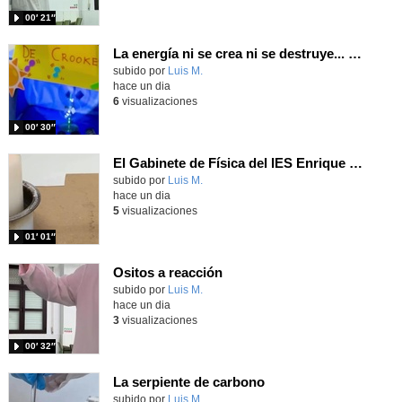
00′ 21″
La energía ni se crea ni se destruye... ¡se experimenta! El Tierno en la Feria Madrid es Ciencia 2026
Contenido educativo.
subido por
Luis M.
-
hace un dia
6
visualizaciones
00′ 30″
El Gabinete de Física del IES Enrique Tierno Galván de Parla (Curso 25-26)
Contenido educativo.
subido por
Luis M.
-
hace un dia
5
visualizaciones
01′ 01″
Ositos a reacción
Contenido educativo.
subido por
Luis M.
-
hace un dia
3
visualizaciones
00′ 32″
La serpiente de carbono
Contenido educativo.
subido por
Luis M.
-