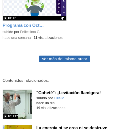
01′ 0″
Programa con OctoStudio, un juego homenajeando al House of the dead con Zombies
Contenido educativo.
subido por
Felicisimo G.
-
hace una semana
-
11
visualizaciones
Ver más del mismo autor
Contenidos relacionados:
"Coheté": ¡Levitación flamígera!
Contenido educativo.
subido por
Luis M.
-
hace un dia
19
visualizaciones
00′ 21″
La energía ni se crea ni se destruye... ¡se experimenta! El Tierno en la Feria Madrid es Ciencia 2026