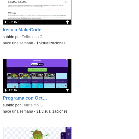
02′ 07″
Instala MakeCode Arcade offline para programar grandes juegos sin necesidad de Internet
Contenido educativo.
subido por
Felicisimo G.
-
hace una semana
-
1
visualizaciones
13′ 07″
Programa con OctoStudio, un juego de disparos contra Zombies con un cargador basado en el House of the dead
Contenido educativo.
subido por
Felicisimo G.
-
hace una semana
-
31
visualizaciones