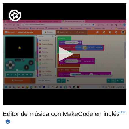
Ajuste
d
Editor de música con MakeCode en inglés
p
-
Contenido