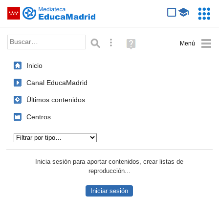
Mediateca de EducaMadrid
Saltar navegación
Servic
Educa
Palabra o frase:
Búsqueda avanzada
Ayuda
(en
ventana
Inicio
nueva)
Canal EducaMadrid
Últimos contenidos
Centros
Tipo de contenido:
Inicia sesión para aportar contenidos, crear listas de
reproducción...
Iniciar sesión