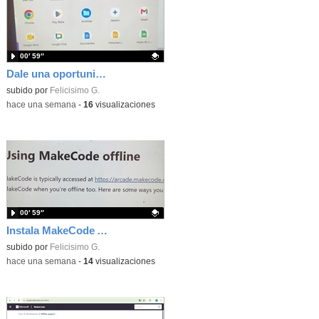
00′ 59″
Dale una oportunidad a los Chromebooks y utiliza un proyector para realizar talleres si no tienes pantallas táctiles
Contenido educativo.
subido por
Felicisimo G.
-
hace una semana
-
16
visualizaciones
00′ 59″
Instala MakeCode Arcade para trabajar offline en tu tablet, ordenador, Chromebook
Contenido educativo.
subido por
Felicisimo G.
-
hace una semana
-
14
visualizaciones