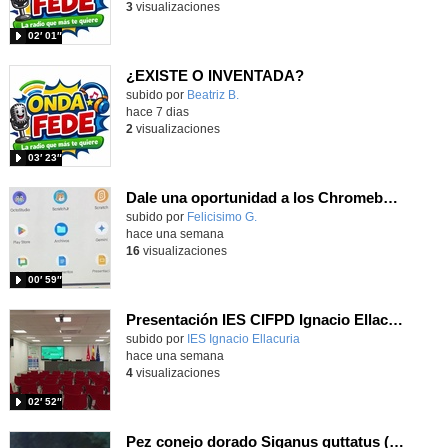
3
visualizaciones
02′ 01″
¿EXISTE O INVENTADA?
Contenido educativo.
subido por
Beatriz B.
-
hace 7 dias
2
visualizaciones
03′ 23″
Dale una oportunidad a los Chromebooks y utiliza un proyector para realizar talleres si no tienes pantallas táctiles
Contenido educativo.
subido por
Felicisimo G.
-
hace una semana
16
visualizaciones
00′ 59″
Presentación IES CIFPD Ignacio Ellacuría
Contenido educativo.
subido por
IES Ignacio Ellacuria
-
hace una semana
4
visualizaciones
02′ 52″
Pez conejo dorado Siganus guttatus (Bloch, 1786)