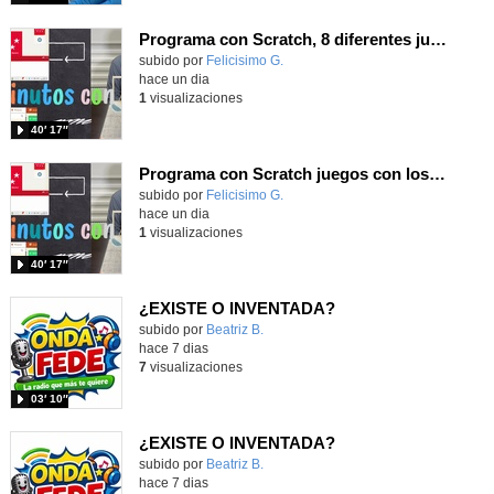
Programa con Scratch, 8 diferentes juegos para vivir la emoción de los partidos de España en el mundial 2026
Contenido educativo.
subido por
Felicisimo G.
-
hace un dia
1
visualizaciones
40′ 17″
Programa con Scratch juegos con los partidos del mundial 2026 ganados por España
Contenido educativo.
subido por
Felicisimo G.
-
hace un dia
1
visualizaciones
40′ 17″
¿EXISTE O INVENTADA?
Contenido educativo.
subido por
Beatriz B.
-
hace 7 dias
7
visualizaciones
03′ 10″
¿EXISTE O INVENTADA?
Contenido educativo.
subido por
Beatriz B.
-
hace 7 dias