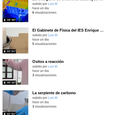
Contenido educativo.
subido por
Luis M.
-
hace un dia
6
visualizaciones
00′ 30″
El Gabinete de Física del IES Enrique Tierno Galván de Parla (Curso 25-26)
Contenido educativo.
subido por
Luis M.
-
hace un dia
5
visualizaciones
01′ 01″
Ositos a reacción
Contenido educativo.
subido por
Luis M.
-
hace un dia
3
visualizaciones
00′ 32″
La serpiente de carbono
Contenido educativo.
subido por
Luis M.
-
hace un dia
3
visualizaciones
01′ 01″