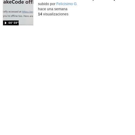
Contenido educativo.
subido por
Felicisimo G.
-
hace una semana
14
visualizaciones
00′ 59″