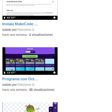
02′ 07″
Instala MakeCode Arcade offline para programar grandes juegos sin necesidad de Internet
Contenido educativo.
subido por
Felicisimo G.
-
hace una semana
-
1
visualizaciones
13′ 07″
Programa con OctoStudio, un juego de disparos contra Zombies con un cargador basado en el House of the dead
Contenido educativo.
subido por
Felicisimo G.
-
hace una semana
-
31
visualizaciones