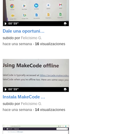
00′ 59″
Dale una oportunidad a los Chromebooks y utiliza un proyector para realizar talleres si no tienes pantallas táctiles
Contenido educativo.
subido por
Felicisimo G.
-
hace una semana
-
16
visualizaciones
00′ 59″
Instala MakeCode Arcade para trabajar offline en tu tablet, ordenador, Chromebook
Contenido educativo.
subido por
Felicisimo G.
-
hace una semana
-
14
visualizaciones