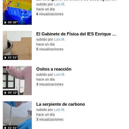
Contenido educativo.
subido por
Luis M.
-
hace un dia
6
visualizaciones
00′ 30″
El Gabinete de Física del IES Enrique Tierno Galván de Parla (Curso 25-26)
Contenido educativo.
subido por
Luis M.
-
hace un dia
5
visualizaciones
01′ 01″
Ositos a reacción
Contenido educativo.
subido por
Luis M.
-
hace un dia
3
visualizaciones
00′ 32″
La serpiente de carbono
Contenido educativo.
subido por
Luis M.
-
hace un dia
3
visualizaciones
01′ 01″