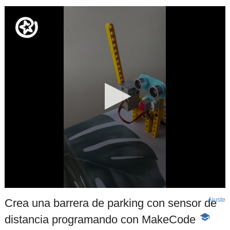
Ajuste
d
Crea una barrera de parking con sensor de
p
distancia programando con MakeCode
-
Contenid