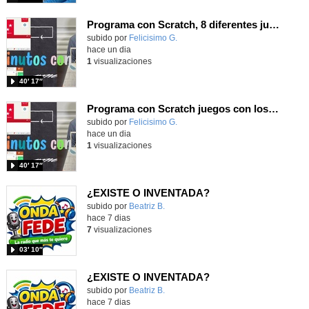
Programa con Scratch, 8 diferentes juegos para vivir la emoción de los partidos de España en el mundial 2026
Contenido educativo.
subido por
Felicisimo G.
-
hace un dia
1
visualizaciones
40′ 17″
Programa con Scratch juegos con los partidos del mundial 2026 ganados por España
Contenido educativo.
subido por
Felicisimo G.
-
hace un dia
1
visualizaciones
40′ 17″
¿EXISTE O INVENTADA?
Contenido educativo.
subido por
Beatriz B.
-
hace 7 dias
7
visualizaciones
03′ 10″
¿EXISTE O INVENTADA?
Contenido educativo.
subido por
Beatriz B.
-
hace 7 dias