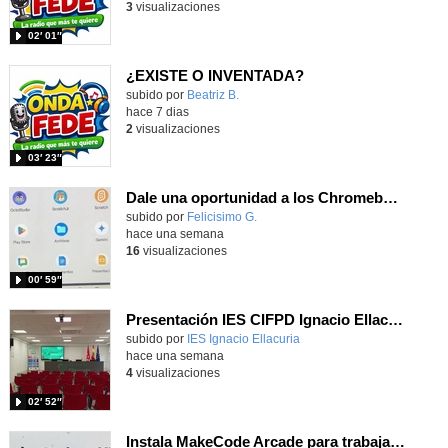
3
visualizaciones
02′ 01″
¿EXISTE O INVENTADA?
Contenido educativo.
subido por
Beatriz B.
-
hace 7 dias
2
visualizaciones
03′ 23″
Dale una oportunidad a los Chromebooks y utiliza un proyector para realizar talleres si no tienes pantallas táctiles
Contenido educativo.
subido por
Felicisimo G.
-
hace una semana
16
visualizaciones
00′ 59″
Presentación IES CIFPD Ignacio Ellacuría
Contenido educativo.
subido por
IES Ignacio Ellacuria
-
hace una semana
4
visualizaciones
02′ 52″
Instala MakeCode Arcade para trabajar offline en tu tablet, ordenador, Chromebook