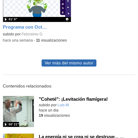
01′ 0″
Programa con OctoStudio, un juego homenajeando al House of the dead con Zombies
Contenido educativo.
subido por
Felicisimo G.
-
hace una semana
-
11
visualizaciones
Ver más del mismo autor
Contenidos relacionados:
"Coheté": ¡Levitación flamígera!
Contenido educativo.
subido por
Luis M.
-
hace un dia
19
visualizaciones
00′ 21″
La energía ni se crea ni se destruye... ¡se experimenta! El Tierno en la Feria Madrid es Ciencia 2026