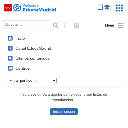
Mediateca de EducaMadrid
Saltar navegación
Servic
Educa
Palabra o frase:
Búsqueda avanzada
Ayuda
(en
ventana
Inicio
nueva)
Canal EducaMadrid
Últimos contenidos
Centros
Tipo de contenido:
Inicia sesión para aportar contenidos, crear listas de
reproducción...
Iniciar sesión