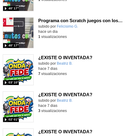
40′ 17″
Programa con Scratch juegos con los partidos del mundial 2026 ganados por España
Contenido educativo.
subido por
Felicisimo G.
-
hace un dia
1
visualizaciones
40′ 17″
¿EXISTE O INVENTADA?
Contenido educativo.
subido por
Beatriz B.
-
hace 7 dias
7
visualizaciones
03′ 10″
¿EXISTE O INVENTADA?
Contenido educativo.
subido por
Beatriz B.
-
hace 7 dias
3
visualizaciones
02′ 01″
¿EXISTE O INVENTADA?