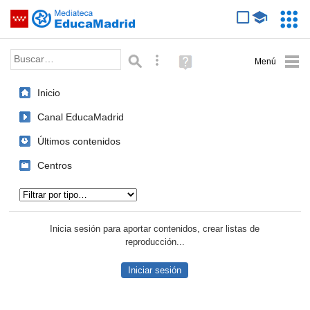
Mediateca de EducaMadrid
Saltar navegación
Servic
Educa
Palabra o frase:
Búsqueda avanzada
Ayuda
(en
ventana
Inicio
nueva)
Canal EducaMadrid
Últimos contenidos
Centros
Tipo de contenido:
Inicia sesión para aportar contenidos, crear listas de
reproducción...
Iniciar sesión