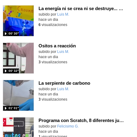
La energía ni se crea ni se destruye... ¡se experimenta! El Tierno en la Feria Madrid es Ciencia 2026
Contenido educativo.
subido por
Luis M.
-
hace un dia
6
visualizaciones
00′ 30″
Ositos a reacción
Contenido educativo.
subido por
Luis M.
-
hace un dia
3
visualizaciones
00′ 32″
La serpiente de carbono
Contenido educativo.
subido por
Luis M.
-
hace un dia
3
visualizaciones
01′ 01″
Programa con Scratch, 8 diferentes juegos para vivir la emoción de los partidos de España en el mundial 2026
Contenido educativo.
subido por
Felicisimo G.
-
hace un dia
1
visualizaciones