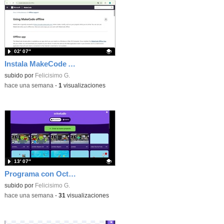
02′ 07″
Instala MakeCode Arcade offline para programar grandes juegos sin necesidad de Internet
Contenido educativo.
subido por
Felicisimo G.
-
hace una semana
-
1
visualizaciones
13′ 07″
Programa con OctoStudio, un juego de disparos contra Zombies con un cargador basado en el House of the dead
Contenido educativo.
subido por
Felicisimo G.
-
hace una semana
-
31
visualizaciones