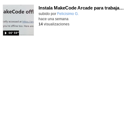
Instala MakeCode Arcade para trabajar offline en tu tablet, ordenador, Chromebook
Contenido educativo.
subido por
Felicisimo G.
-
hace una semana
14
visualizaciones
00′ 59″