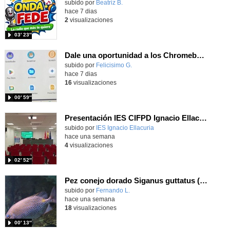
Contenido educativo.
subido por
Beatriz B.
-
hace 7 dias
2
visualizaciones
03′ 23″
Dale una oportunidad a los Chromebooks y utiliza un proyector para realizar talleres si no tienes pantallas táctiles
Contenido educativo.
subido por
Felicisimo G.
-
hace 7 dias
16
visualizaciones
00′ 59″
Presentación IES CIFPD Ignacio Ellacuría
Contenido educativo.
subido por
IES Ignacio Ellacuria
-
hace una semana
4
visualizaciones
02′ 52″
Pez conejo dorado Siganus guttatus (Bloch, 1786)
Contenido educativo.
subido por
Fernando L.
-
hace una semana
18
visualizaciones
00′ 13″