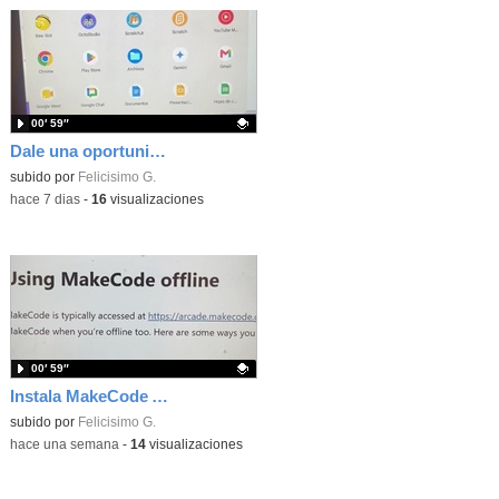
00′ 59″
Dale una oportunidad a los Chromebooks y utiliza un proyector para realizar talleres si no tienes pantallas táctiles
Contenido educativo.
subido por
Felicisimo G.
-
hace 7 dias
-
16
visualizaciones
00′ 59″
Instala MakeCode Arcade para trabajar offline en tu tablet, ordenador, Chromebook
Contenido educativo.
subido por
Felicisimo G.
-
hace una semana
-
14
visualizaciones