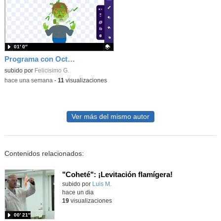
01′ 0″
Programa con OctoStudio, un juego homenajeando al House of the dead con Zombies
Contenido educativo.
subido por
Felicisimo G.
-
hace una semana
-
11
visualizaciones
Ver más del mismo autor
Contenidos relacionados:
"Coheté": ¡Levitación flamígera!
Contenido educativo.
subido por
Luis M.
-
hace un dia
19
visualizaciones
00′ 21″