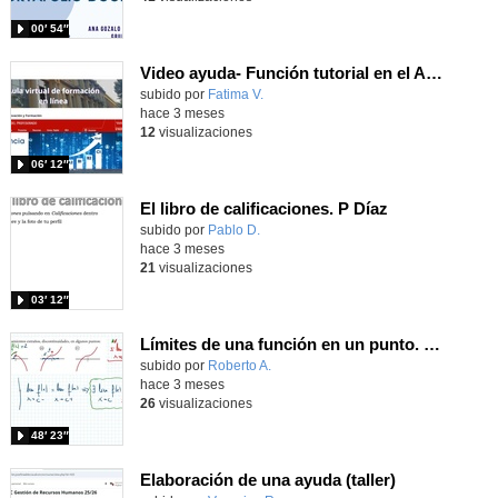
00′ 54″
Video ayuda- Función tutorial en el Aula Virtual de Formación en Linea
subido por
Fatima V.
-
hace 3 meses
12
visualizaciones
06′ 12″
El libro de calificaciones. P Díaz
subido por
Pablo D.
-
hace 3 meses
21
visualizaciones
03′ 12″
Límites de una función en un punto. Continuidad.
Contenido educativo.
subido por
Roberto A.
-
hace 3 meses
26
visualizaciones
48′ 23″
Elaboración de una ayuda (taller)