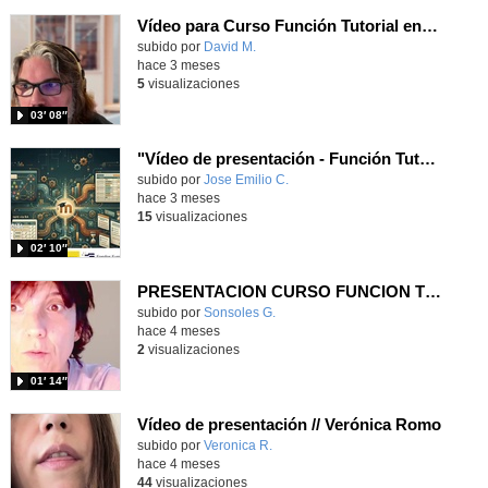
Vídeo para Curso Función Tutorial en el Aula de Educamadrid
Contenido educativo.
subido por
David M.
-
hace 3 meses
5
visualizaciones
03′ 08″
"Vídeo de presentación - Función Tutorial - José Emilio Calderón".
Contenido educativo.
subido por
Jose Emilio C.
-
hace 3 meses
15
visualizaciones
02′ 10″
PRESENTACION CURSO FUNCION TUTORIAL
subido por
Sonsoles G.
-
hace 4 meses
2
visualizaciones
01′ 14″
Vídeo de presentación // Verónica Romo
subido por
Veronica R.
-
hace 4 meses
44
visualizaciones