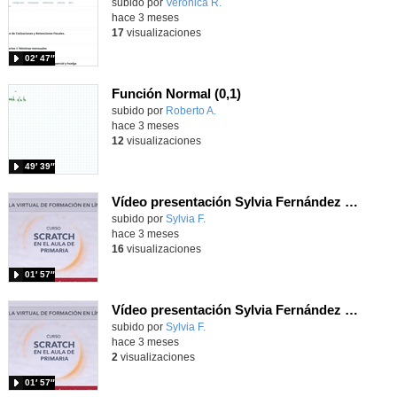
subido por
Veronica R.
-
hace 3 meses
17
visualizaciones
02′ 47″
Función Normal (0,1)
Contenido educativo.
subido por
Roberto A.
-
hace 3 meses
12
visualizaciones
49′ 39″
Vídeo presentación Sylvia Fernández Cardador Actividad 1.1
subido por
Sylvia F.
-
hace 3 meses
16
visualizaciones
01′ 57″
Vídeo presentación Sylvia Fernández Cardador Actividad 1.1.
subido por
Sylvia F.
-
hace 3 meses
2
visualizaciones
01′ 57″