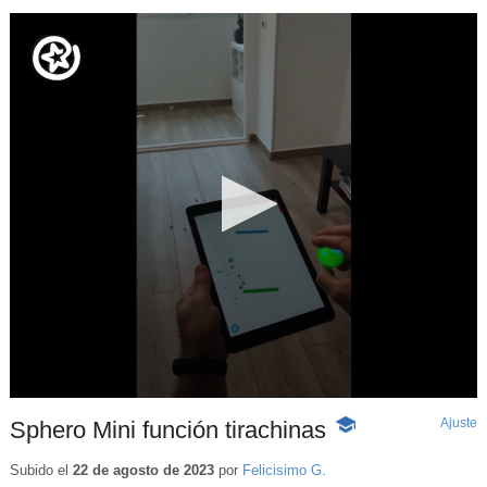
Ajuste
d
Sphero Mini función tirachinas
-
p
Contenido
educativo
Subido el
22 de agosto de 2023
por
Felicisimo G.