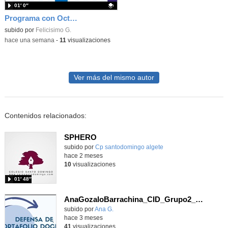
01′ 0″
Programa con OctoStudio, un juego homenajeando al House of the dead con Zombies
Contenido educativo.
subido por
Felicisimo G.
-
hace una semana
-
11
visualizaciones
Ver más del mismo autor
Contenidos relacionados:
SPHERO
Contenido educativo.
subido por
Cp santodomingo algete
-
hace 2 meses
10
visualizaciones
01′ 48″
AnaGozaloBarrachina_CID_Grupo2_Plantilla de reflexión
subido por
Ana G.
-
hace 3 meses
41
visualizaciones