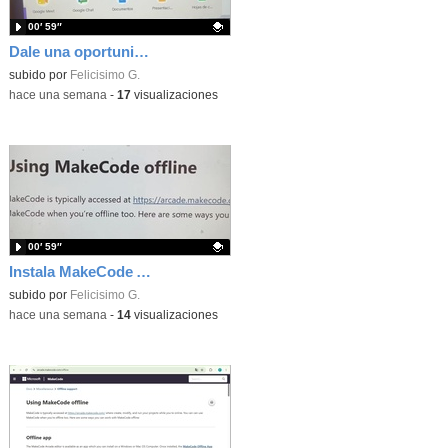
00′ 59″
Dale una oportunidad a los Chromebooks y utiliza un proyector para realizar talleres si no tienes pantallas táctiles
Contenido educativo.
subido por
Felicisimo G.
-
hace una semana
-
17
visualizaciones
00′ 59″
Instala MakeCode Arcade para trabajar offline en tu tablet, ordenador, Chromebook
Contenido educativo.
subido por
Felicisimo G.
-
hace una semana
-
14
visualizaciones