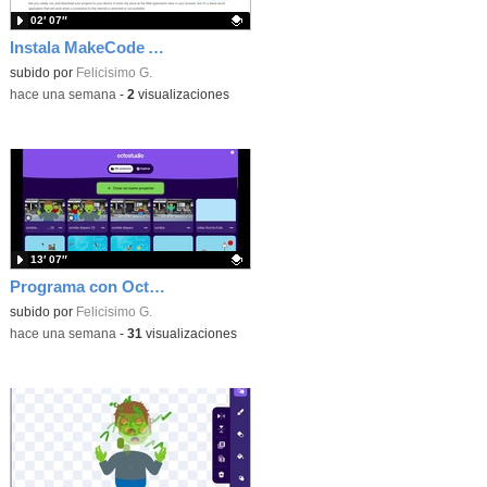
02′ 07″
Instala MakeCode Arcade offline para programar grandes juegos sin necesidad de Internet
Contenido educativo.
subido por
Felicisimo G.
-
hace una semana
-
2
visualizaciones
13′ 07″
Programa con OctoStudio, un juego de disparos contra Zombies con un cargador basado en el House of the dead
Contenido educativo.
subido por
Felicisimo G.
-
hace una semana
-
31
visualizaciones