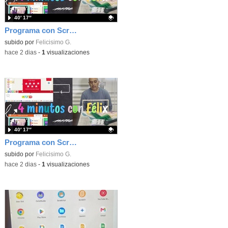
40′ 17″
Programa con Scratch, 8 diferentes juegos para vivir la emoción de los partidos de España en el mundial 2026
Contenido educativo.
subido por
Felicisimo G.
-
hace 2 dias
-
1
visualizaciones
40′ 17″
Programa con Scratch juegos con los partidos del mundial 2026 ganados por España
Contenido educativo.
subido por
Felicisimo G.
-
hace 2 dias
-
1
visualizaciones