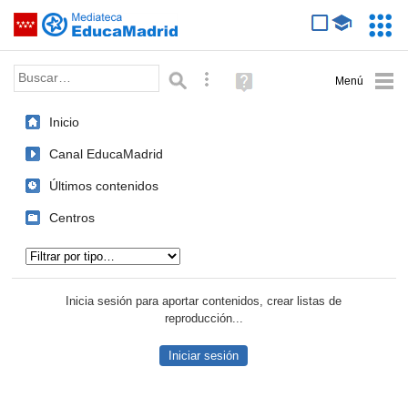
Mediateca de EducaMadrid
Saltar navegación
Servic
Educa
Palabra o frase:
Búsqueda avanzada
Ayuda
(en
ventana
Inicio
nueva)
Canal EducaMadrid
Últimos contenidos
Centros
Tipo de contenido:
Inicia sesión para aportar contenidos, crear listas de
reproducción...
Iniciar sesión