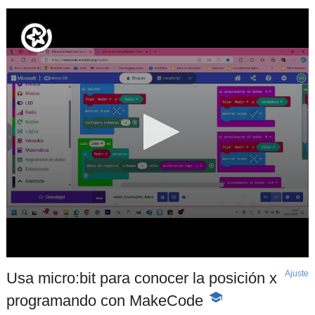
Ajuste
d
Usa micro:bit para conocer la posición x
p
programando con MakeCode
-
Contenido