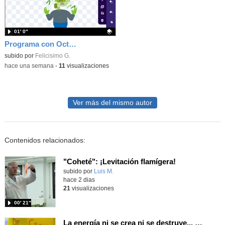
01′ 0″
Programa con OctoStudio, un juego homenajeando al House of the dead con Zombies
Contenido educativo.
subido por
Felicisimo G.
-
hace una semana
-
11
visualizaciones
Ver más del mismo autor
Contenidos relacionados:
"Coheté": ¡Levitación flamígera!
Contenido educativo.
subido por
Luis M.
-
hace 2 dias
21
visualizaciones
00′ 21″
La energía ni se crea ni se destruye... ¡se experimenta! El Tierno en la Feria Madrid es Ciencia 2026