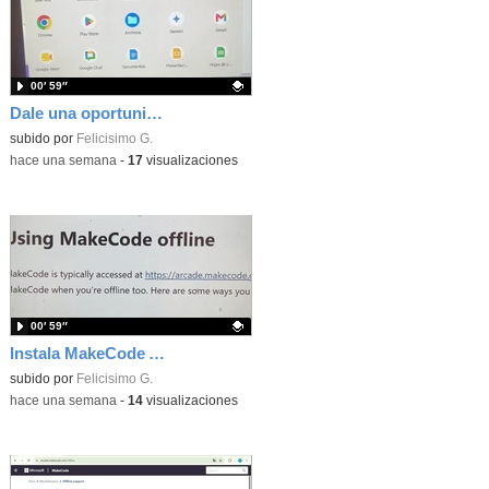
00′ 59″
Dale una oportunidad a los Chromebooks y utiliza un proyector para realizar talleres si no tienes pantallas táctiles
Contenido educativo.
subido por
Felicisimo G.
-
hace una semana
-
17
visualizaciones
00′ 59″
Instala MakeCode Arcade para trabajar offline en tu tablet, ordenador, Chromebook
Contenido educativo.
subido por
Felicisimo G.
-
hace una semana
-
14
visualizaciones