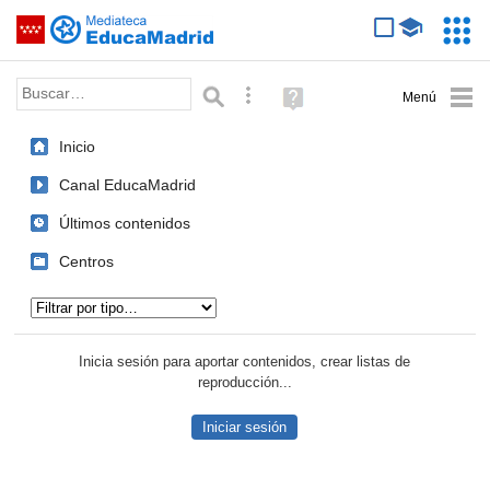
Mediateca de EducaMadrid
Saltar navegación
Servic
Educa
Palabra o frase:
Búsqueda avanzada
Ayuda
(en
ventana
Inicio
nueva)
Canal EducaMadrid
Últimos contenidos
Centros
Tipo de contenido:
Inicia sesión para aportar contenidos, crear listas de
reproducción...
Iniciar sesión