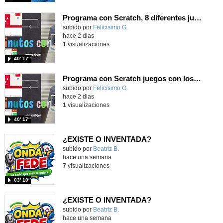
Programa con Scratch, 8 diferentes juegos para vivir la emoción de los partidos de España en el mundial 2026
Contenido educativo.
subido por
Felicisimo G.
-
hace 2 dias
1
visualizaciones
40′ 17″
Programa con Scratch juegos con los partidos del mundial 2026 ganados por España
Contenido educativo.
subido por
Felicisimo G.
-
hace 2 dias
1
visualizaciones
40′ 17″
¿EXISTE O INVENTADA?
Contenido educativo.
subido por
Beatriz B.
-
hace una semana
7
visualizaciones
03′ 10″
¿EXISTE O INVENTADA?
Contenido educativo.
subido por
Beatriz B.
-
hace una semana