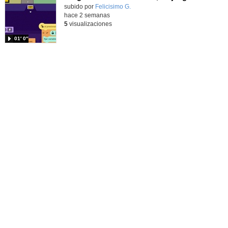
Contenido educativo.
subido por
Felicisimo G.
-
hace 2 semanas
5
visualizaciones
01′ 0″