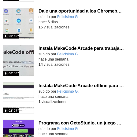
Dale una oportunidad a los Chromebooks y utiliza un proyector para realizar talleres si no tienes pantallas táctiles
Contenido educativo.
subido por
Felicisimo G.
-
hace 6 dias
15
visualizaciones
00′ 59″
Instala MakeCode Arcade para trabajar offline en tu tablet, ordenador, Chromebook
Contenido educativo.
subido por
Felicisimo G.
-
hace una semana
14
visualizaciones
00′ 59″
Instala MakeCode Arcade offline para programar grandes juegos sin necesidad de Internet
Contenido educativo.
subido por
Felicisimo G.
-
hace una semana
1
visualizaciones
02′ 07″
Programa con OctoStudio, un juego de disparos contra Zombies con un cargador basado en el House of the dead
Contenido educativo.
subido por
Felicisimo G.
-
hace una semana