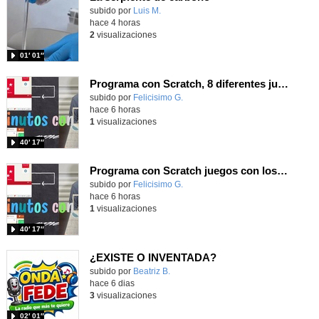
Contenido educativo.
subido por
Luis M.
-
hace 4 horas
2
visualizaciones
01′ 01″
Programa con Scratch, 8 diferentes juegos para vivir la emoción de los partidos de España en el mundial 2026
Contenido educativo.
subido por
Felicisimo G.
-
hace 6 horas
1
visualizaciones
40′ 17″
Programa con Scratch juegos con los partidos del mundial 2026 ganados por España
Contenido educativo.
subido por
Felicisimo G.
-
hace 6 horas
1
visualizaciones
40′ 17″
¿EXISTE O INVENTADA?
Contenido educativo.
subido por
Beatriz B.
-
hace 6 dias
3
visualizaciones
02′ 01″