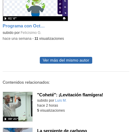
01′ 0″
Programa con OctoStudio, un juego homenajeando al House of the dead con Zombies
Contenido educativo.
subido por
Felicisimo G.
-
hace una semana
-
11
visualizaciones
Ver más del mismo autor
Contenidos relacionados:
"Coheté": ¡Levitación flamígera!
Contenido educativo.
subido por
Luis M.
-
hace 2 horas
5
visualizaciones
00′ 21″
La serpiente de carbono