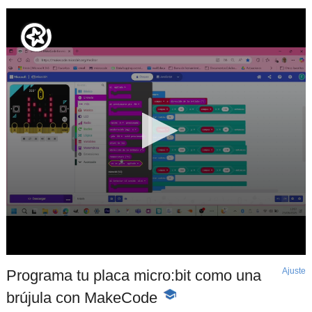
Ajuste
d
Programa tu placa micro:bit como una
p
brújula con MakeCode
-
Contenido