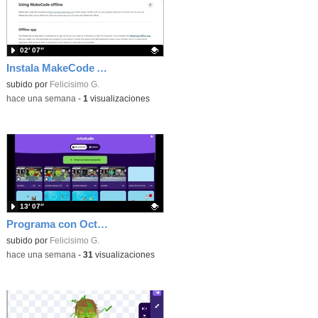
02′ 07″
Instala MakeCode Arcade offline para programar grandes juegos sin necesidad de Internet
Contenido educativo.
subido por
Felicisimo G.
-
hace una semana
-
1
visualizaciones
13′ 07″
Programa con OctoStudio, un juego de disparos contra Zombies con un cargador basado en el House of the dead
Contenido educativo.
subido por
Felicisimo G.
-
hace una semana
-
31
visualizaciones