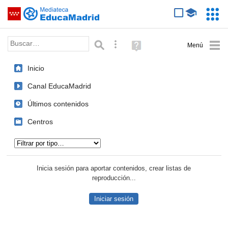
Mediateca de EducaMadrid
Saltar navegación
Servic
Educa
Palabra o frase:
Búsqueda avanzada
Ayuda
(en
ventana
Inicio
nueva)
Canal EducaMadrid
Últimos contenidos
Centros
Tipo de contenido:
Inicia sesión para aportar contenidos, crear listas de
reproducción...
Iniciar sesión