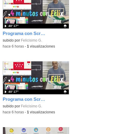
40′ 17″
Programa con Scratch, 8 diferentes juegos para vivir la emoción de los partidos de España en el mundial 2026
Contenido educativo.
subido por
Felicisimo G.
-
hace 6 horas
-
1
visualizaciones
40′ 17″
Programa con Scratch juegos con los partidos del mundial 2026 ganados por España
Contenido educativo.
subido por
Felicisimo G.
-
hace 6 horas
-
1
visualizaciones