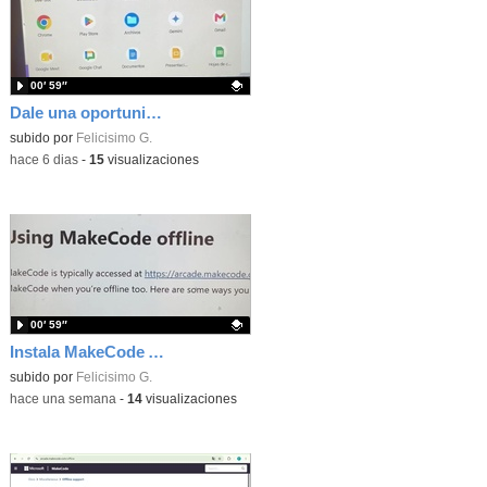
00′ 59″
Dale una oportunidad a los Chromebooks y utiliza un proyector para realizar talleres si no tienes pantallas táctiles
Contenido educativo.
subido por
Felicisimo G.
-
hace 6 dias
-
15
visualizaciones
00′ 59″
Instala MakeCode Arcade para trabajar offline en tu tablet, ordenador, Chromebook
Contenido educativo.
subido por
Felicisimo G.
-
hace una semana
-
14
visualizaciones