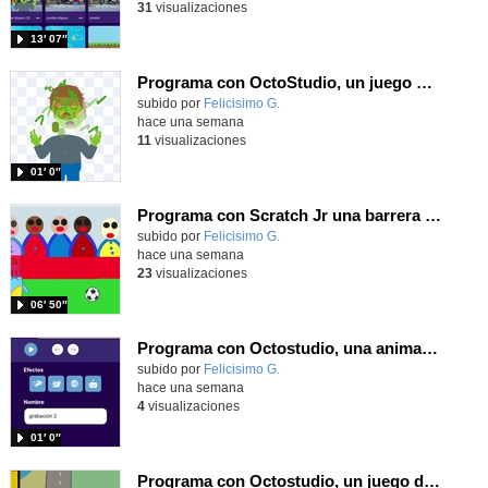
31
visualizaciones
13′ 07″
Programa con OctoStudio, un juego homenajeando al House of the dead con Zombies
Contenido educativo.
subido por
Felicisimo G.
-
hace una semana
11
visualizaciones
01′ 0″
Programa con Scratch Jr una barrera que se desplaza para dar sensación de movimiento
Contenido educativo.
subido por
Felicisimo G.
-
hace una semana
23
visualizaciones
06′ 50″
Programa con Octostudio, una animación utilizando la cámara para una foto y audio y texto para comunicar.
Contenido educativo.
subido por
Felicisimo G.
-
hace una semana
4
visualizaciones
01′ 0″
Programa con Octostudio, un juego de Educación Víal cruzando un paso de cebra.