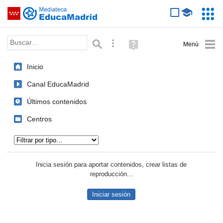
Mediateca de EducaMadrid
Saltar navegación
Servic
Educa
Palabra o frase:
Búsqueda avanzada
Ayuda
(en
ventana
Inicio
nueva)
Canal EducaMadrid
Últimos contenidos
Centros
Tipo de contenido:
Inicia sesión para aportar contenidos, crear listas de
reproducción...
Iniciar sesión