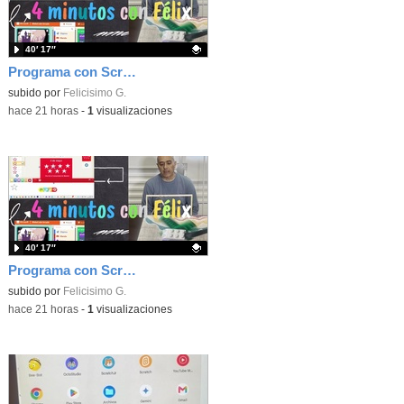
40′ 17″
Programa con Scratch, 8 diferentes juegos para vivir la emoción de los partidos de España en el mundial 2026
Contenido educativo.
subido por
Felicisimo G.
-
hace 21 horas
-
1
visualizaciones
40′ 17″
Programa con Scratch juegos con los partidos del mundial 2026 ganados por España
Contenido educativo.
subido por
Felicisimo G.
-
hace 21 horas
-
1
visualizaciones