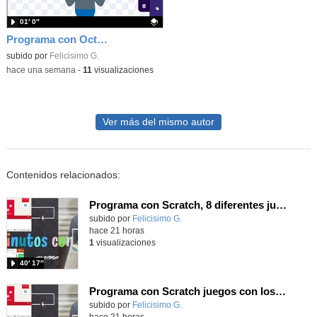
01′ 0″
Programa con OctoStudio, un juego homenajeando al House of the dead con Zombies
Contenido educativo.
subido por
Felicisimo G.
-
hace una semana
-
11
visualizaciones
Ver más del mismo autor
Contenidos relacionados:
Programa con Scratch, 8 diferentes juegos para vivir la emoción de los partidos de España en el mundial 2026
Contenido educativo.
subido por
Felicisimo G.
-
hace 21 horas
1
visualizaciones
40′ 17″
Programa con Scratch juegos con los partidos del mundial 2026 ganados por España
Contenido educativo.
subido por
Felicisimo G.
-
hace 21 horas