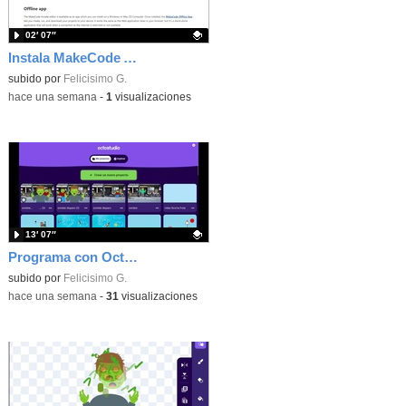
02′ 07″
Instala MakeCode Arcade offline para programar grandes juegos sin necesidad de Internet
Contenido educativo.
subido por
Felicisimo G.
-
hace una semana
-
1
visualizaciones
13′ 07″
Programa con OctoStudio, un juego de disparos contra Zombies con un cargador basado en el House of the dead
Contenido educativo.
subido por
Felicisimo G.
-
hace una semana
-
31
visualizaciones