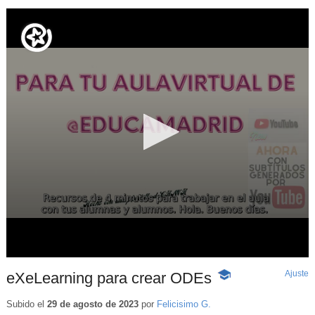
Ajuste
d
eXeLearning para crear ODEs
-
p
Contenido
educativo
Subido el
29 de agosto de 2023
por
Felicisimo G.