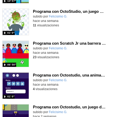
13′ 07″
Programa con OctoStudio, un juego homenajeando al House of the dead con Zombies
Contenido educativo.
subido por
Felicisimo G.
-
hace una semana
11
visualizaciones
01′ 0″
Programa con Scratch Jr una barrera que se desplaza para dar sensación de movimiento
Contenido educativo.
subido por
Felicisimo G.
-
hace una semana
23
visualizaciones
06′ 50″
Programa con Octostudio, una animación utilizando la cámara para una foto y audio y texto para comunicar.
Contenido educativo.
subido por
Felicisimo G.
-
hace una semana
4
visualizaciones
01′ 0″
Programa con Octostudio, un juego de Educación Víal cruzando un paso de cebra.
Contenido educativo.
subido por
Felicisimo G.
-
hace 2 semanas