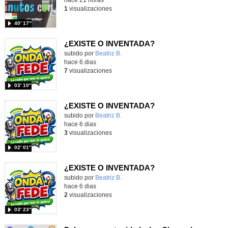
1
visualizaciones
40′ 17″
¿EXISTE O INVENTADA?
Contenido educativo.
subido por
Beatriz B.
-
hace 6 dias
7
visualizaciones
03′ 10″
¿EXISTE O INVENTADA?
Contenido educativo.
subido por
Beatriz B.
-
hace 6 dias
3
visualizaciones
02′ 01″
¿EXISTE O INVENTADA?
Contenido educativo.
subido por
Beatriz B.
-
hace 6 dias
2
visualizaciones
03′ 23″