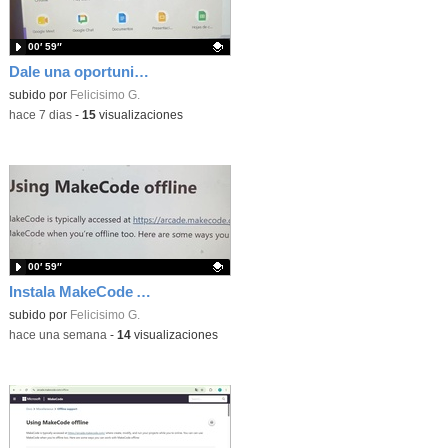
00′ 59″
Dale una oportunidad a los Chromebooks y utiliza un proyector para realizar talleres si no tienes pantallas táctiles
Contenido educativo.
subido por
Felicisimo G.
-
hace 7 dias
-
15
visualizaciones
00′ 59″
Instala MakeCode Arcade para trabajar offline en tu tablet, ordenador, Chromebook
Contenido educativo.
subido por
Felicisimo G.
-
hace una semana
-
14
visualizaciones