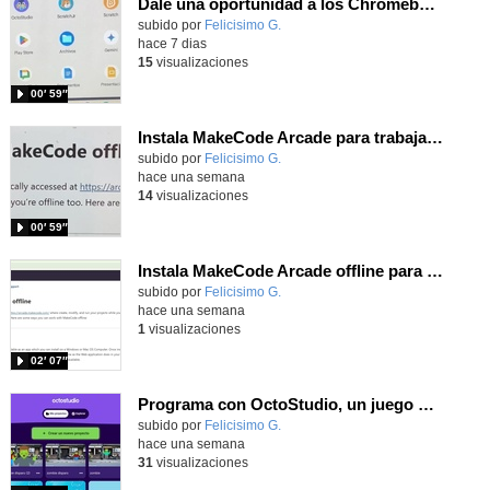
Dale una oportunidad a los Chromebooks y utiliza un proyector para realizar talleres si no tienes pantallas táctiles
Contenido educativo.
subido por
Felicisimo G.
-
hace 7 dias
15
visualizaciones
00′ 59″
Instala MakeCode Arcade para trabajar offline en tu tablet, ordenador, Chromebook
Contenido educativo.
subido por
Felicisimo G.
-
hace una semana
14
visualizaciones
00′ 59″
Instala MakeCode Arcade offline para programar grandes juegos sin necesidad de Internet
Contenido educativo.
subido por
Felicisimo G.
-
hace una semana
1
visualizaciones
02′ 07″
Programa con OctoStudio, un juego de disparos contra Zombies con un cargador basado en el House of the dead
Contenido educativo.
subido por
Felicisimo G.
-
hace una semana
31
visualizaciones