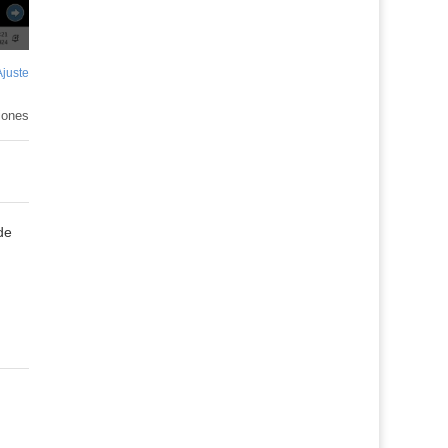
Ajuste
de
pantalla
iones
de