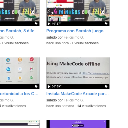
40′ 17″
Programa con Scratch, 8 diferentes juegos para vivir la emoción de los partidos de España en el mundial 2026
Programa con Scratch juegos con los partidos del mundial 2026 ganados por España
ativo.
cisimo G.
Contenido educativo.
subido por
Felicisimo G.
-
1
visualizaciones
-
hace una hora
-
1
visualizaciones
00′ 59″
Dale una oportunidad a los Chromebooks y utiliza un proyector para realizar talleres si no tienes pantallas táctiles
Instala MakeCode Arcade para trabajar offline en tu tablet, ordenador, Chromebook
ativo.
cisimo G.
Contenido educativo.
subido por
Felicisimo G.
5
visualizaciones
-
hace una semana
-
14
visualizaciones