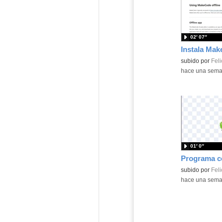
02′ 07″
Contenido educ
subido por
Feli
-
hace una sem
01′ 0″
Contenido educ
subido por
Feli
-
hace una sem