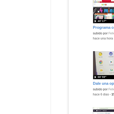
40′ 17″
Contenido educ
subido por
Feli
-
hace una hora
00′ 59″
Contenido educ
subido por
Feli
-
hace 6 dias
-
1