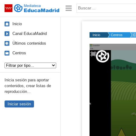
Mediateca de EducaMadrid
Saltar navegación
Palabra o frase:
Inicio
Canal EducaMadrid
Inicio
Centros
C
Últimos contenidos
Volume
50%
Centros
Tipo de contenido:
Inicia sesión para aportar
contenidos, crear listas de
reproducción...
Iniciar sesión