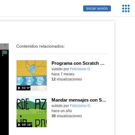
Servic
Iniciar sesión
Educa
Contenidos relacionados:
Programa con Scratch Jr un juego de saltos en un campo de baloncesto.
Contenido educativo.
subido por
Felicisimo G.
-
hace 7 meses
12
visualizaciones
01′ 0″
Mandar mensajes con Scratch Jr
Contenido educativo.
subido por
Felicisimo G.
-
hace un año
30
visualizaciones
04′ 16″