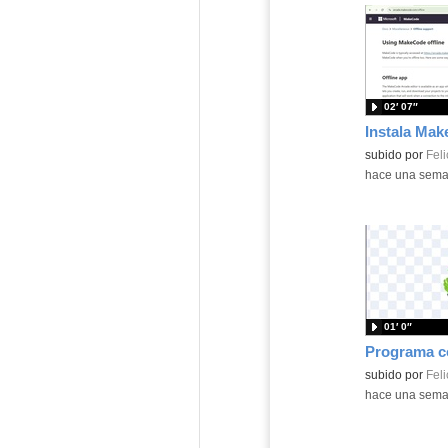
02′ 07″
Contenido educ
subido por
Feli
-
hace una sem
01′ 0″
Contenido educ
subido por
Feli
-
hace una sem