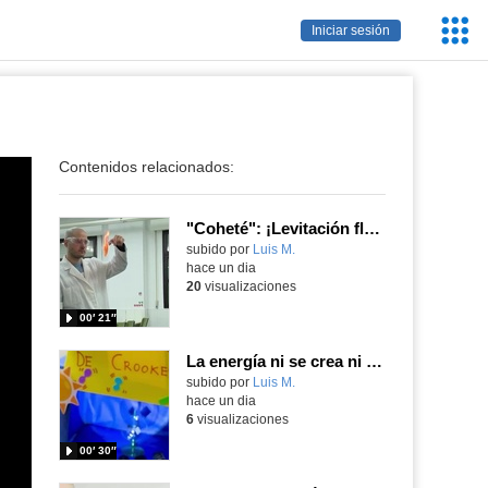
Servic
Iniciar sesión
Educa
Contenidos relacionados:
"Coheté": ¡Levitación flamígera!
Contenido educativo.
subido por
Luis M.
-
hace un dia
20
visualizaciones
00′ 21″
La energía ni se crea ni se destruye... ¡se experimenta! El Tierno en la Feria Madrid es Ciencia 2026
Contenido educativo.
subido por
Luis M.
-
hace un dia
6
visualizaciones
00′ 30″