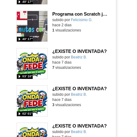
40′ 17″
Programa con Scratch juegos con los partidos del mundial 2026 ganados por España
Contenido educativo.
subido por
Felicisimo G.
-
hace 2 dias
1
visualizaciones
40′ 17″
¿EXISTE O INVENTADA?
Contenido educativo.
subido por
Beatriz B.
-
hace 7 dias
7
visualizaciones
03′ 10″
¿EXISTE O INVENTADA?
Contenido educativo.
subido por
Beatriz B.
-
hace 7 dias
3
visualizaciones
02′ 01″
¿EXISTE O INVENTADA?
Contenido educativo.
subido por
Beatriz B.
-
hace 7 dias