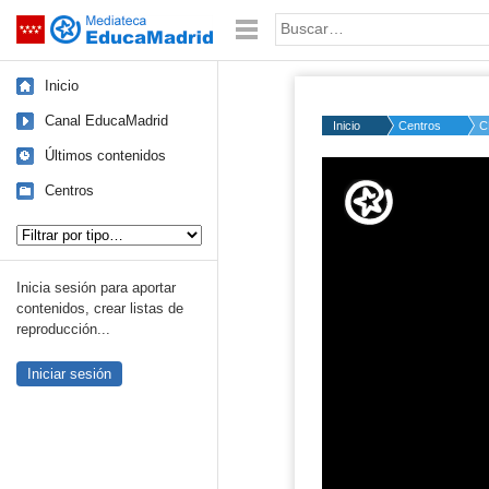
Mediateca de EducaMadrid
Saltar navegación
Palabra o frase:
Inicio
Canal EducaMadrid
Inicio
Centros
C
Últimos contenidos
Volume
50%
Centros
Tipo de contenido:
Inicia sesión para aportar
contenidos, crear listas de
reproducción...
Iniciar sesión