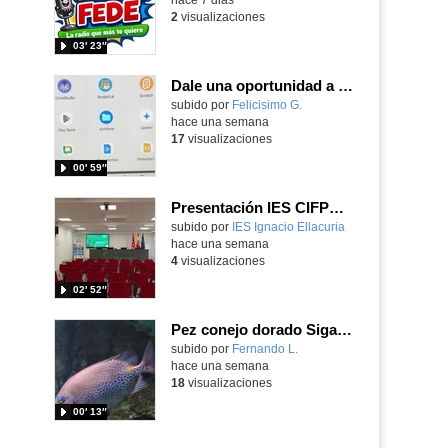
2
visualizaciones
03′ 23″
Dale una oportunidad a los Chromebooks y utiliza un proyector para realizar talleres si no tienes pantallas táctiles
Contenido educativo.
subido por
Felicisimo G.
-
hace una semana
17
visualizaciones
00′ 59″
Presentación IES CIFPD Ignacio Ellacuría
Contenido educativo.
subido por
IES Ignacio Ellacuria
-
hace una semana
4
visualizaciones
02′ 52″
Pez conejo dorado Siganus guttatus (Bloch, 1786)
Contenido educativo.
subido por
Fernando L.
-
hace una semana
18
visualizaciones
00′ 13″