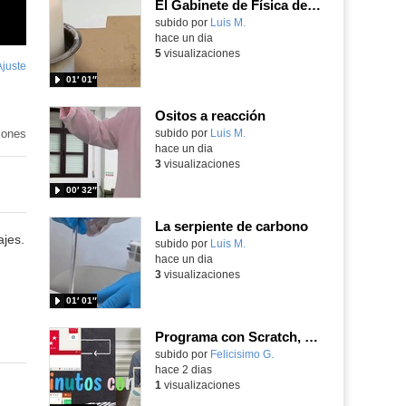
El Gabinete de Física del IES Enrique Tierno Galván de Parla (Curso 25-26)
Contenido educativo.
subido por
Luis M.
-
hace un dia
5
visualizaciones
Ajuste
de
01′ 01″
pantalla
Ositos a reacción
iones
Contenido educativo.
subido por
Luis M.
-
hace un dia
3
visualizaciones
00′ 32″
La serpiente de carbono
ajes.
Contenido educativo.
subido por
Luis M.
-
hace un dia
3
visualizaciones
01′ 01″
Programa con Scratch, 8 diferentes juegos para vivir la emoción de los partidos de España en el mundial 2026
Contenido educativo.
subido por
Felicisimo G.
-
hace 2 dias
1
visualizaciones