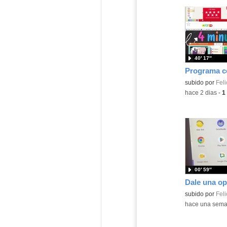
40′ 17″
Contenido educ
subido por
Feli
-
hace 2 dias
-
1
00′ 59″
Contenido educ
subido por
Feli
-
hace una sem