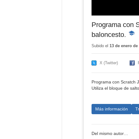
Programa con Sc
baloncesto.
-
Conte
educa
Subido el
13 de enero de
X (Twitter)
Programa con Scratch Jr
Utiliza el bloque de salt
Más información
T
Del mismo autor…