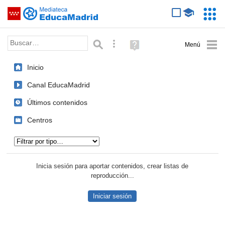
Mediateca de EducaMadrid
Saltar navegación
Servic
Educa
Palabra o frase:
Búsqueda avanzada
Ayuda
(en
ventana
Inicio
nueva)
Canal EducaMadrid
Últimos contenidos
Centros
Tipo de contenido:
Inicia sesión para aportar contenidos, crear listas de
reproducción...
Iniciar sesión