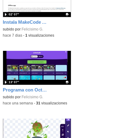
02′ 07″
Instala MakeCode Arcade offline para programar grandes juegos sin necesidad de Internet
Contenido educativo.
subido por
Felicisimo G.
-
hace 7 dias
-
1
visualizaciones
13′ 07″
Programa con OctoStudio, un juego de disparos contra Zombies con un cargador basado en el House of the dead
Contenido educativo.
subido por
Felicisimo G.
-
hace una semana
-
31
visualizaciones