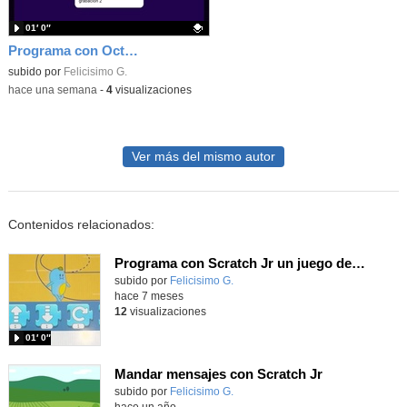
01′ 0″
Programa con Octostudio, una animación utilizando la cámara para una foto y audio y texto para comunicar.
Contenido educativo.
subido por
Felicisimo G.
-
hace una semana
-
4
visualizaciones
Ver más del mismo autor
Contenidos relacionados:
Programa con Scratch Jr un juego de saltos en un campo de baloncesto.
Contenido educativo.
subido por
Felicisimo G.
-
hace 7 meses
12
visualizaciones
01′ 0″
Mandar mensajes con Scratch Jr
Contenido educativo.
subido por
Felicisimo G.
-
hace un año