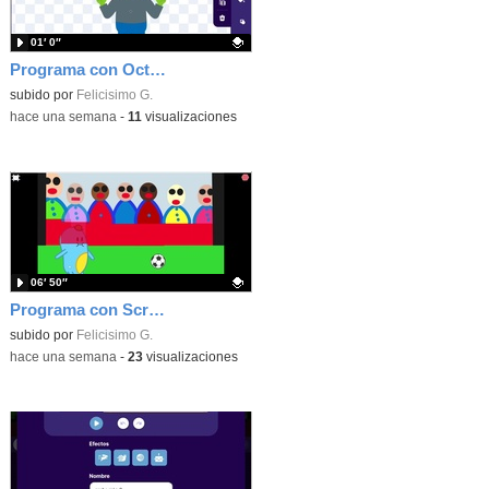
01′ 0″
Programa con OctoStudio, un juego homenajeando al House of the dead con Zombies
Contenido educativo.
subido por
Felicisimo G.
-
hace una semana
-
11
visualizaciones
06′ 50″
Programa con Scratch Jr una barrera que se desplaza para dar sensación de movimiento
Contenido educativo.
subido por
Felicisimo G.
-
hace una semana
-
23
visualizaciones