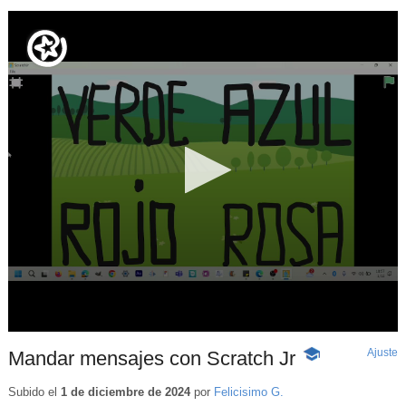
Ajuste
d
Mandar mensajes con Scratch Jr
-
p
Contenido
educativo
Subido el
1 de diciembre de 2024
por
Felicisimo G.