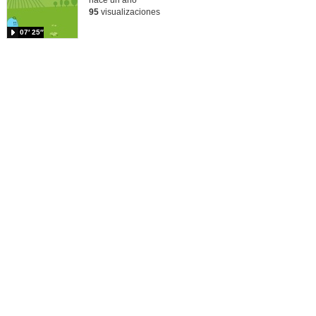
95
visualizaciones
07′ 25″