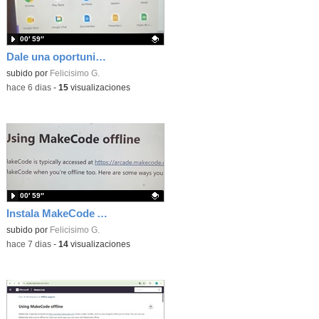
00′ 59″
Dale una oportunidad a los Chromebooks y utiliza un proyector para realizar talleres si no tienes pantallas táctiles
Contenido educativo.
subido por
Felicisimo G.
-
hace 6 dias
-
15
visualizaciones
00′ 59″
Instala MakeCode Arcade para trabajar offline en tu tablet, ordenador, Chromebook
Contenido educativo.
subido por
Felicisimo G.
-
hace 7 dias
-
14
visualizaciones