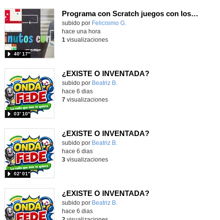
Programa con Scratch juegos con los partidos del mundial 2026 ganados por España
Contenido educativo.
subido por
Felicisimo G.
-
hace una hora
1
visualizaciones
40′ 17″
¿EXISTE O INVENTADA?
Contenido educativo.
subido por
Beatriz B.
-
hace 6 dias
7
visualizaciones
03′ 10″
¿EXISTE O INVENTADA?
Contenido educativo.
subido por
Beatriz B.
-
hace 6 dias
3
visualizaciones
02′ 01″
¿EXISTE O INVENTADA?
Contenido educativo.
subido por
Beatriz B.
-
hace 6 dias
2
visualizaciones