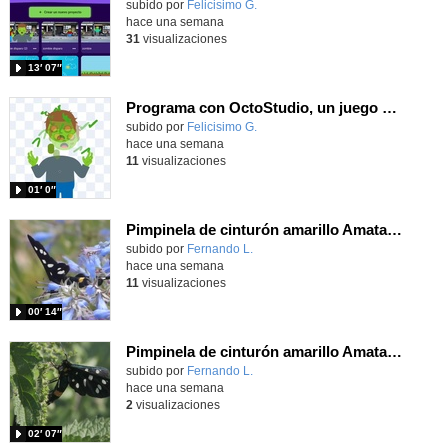
Contenido educativo.
subido por
Felicisimo G.
-
hace una semana
31
visualizaciones
13′ 07″
Programa con OctoStudio, un juego homenajeando al House of the dead con Zombies
Contenido educativo.
subido por
Felicisimo G.
-
hace una semana
11
visualizaciones
01′ 0″
Pimpinela de cinturón amarillo Amata phegea (Linnaeus, 1758)
Contenido educativo.
subido por
Fernando L.
-
hace una semana
11
visualizaciones
00′ 14″
Pimpinela de cinturón amarillo Amata phegea (Linnaeus, 1758)
Contenido educativo.
subido por
Fernando L.
-
hace una semana
2
visualizaciones
02′ 07″