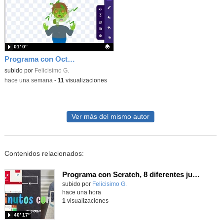
01′ 0″
Programa con OctoStudio, un juego homenajeando al House of the dead con Zombies
Contenido educativo.
subido por
Felicisimo G.
-
hace una semana
-
11
visualizaciones
Ver más del mismo autor
Contenidos relacionados:
Programa con Scratch, 8 diferentes juegos para vivir la emoción de los partidos de España en el mundial 2026
Contenido educativo.
subido por
Felicisimo G.
-
hace una hora
1
visualizaciones
40′ 17″