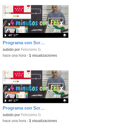
40′ 17″
Programa con Scratch, 8 diferentes juegos para vivir la emoción de los partidos de España en el mundial 2026
Contenido educativo.
subido por
Felicisimo G.
-
hace una hora
-
1
visualizaciones
40′ 17″
Programa con Scratch juegos con los partidos del mundial 2026 ganados por España
Contenido educativo.
subido por
Felicisimo G.
-
hace una hora
-
1
visualizaciones