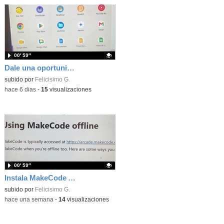
00′ 59″
Dale una oportunidad a los Chromebooks y utiliza un proyector para realizar talleres si no tienes pantallas táctiles
Contenido educativo.
subido por
Felicisimo G.
-
hace 6 dias
-
15
visualizaciones
00′ 59″
Instala MakeCode Arcade para trabajar offline en tu tablet, ordenador, Chromebook
Contenido educativo.
subido por
Felicisimo G.
-
hace una semana
-
14
visualizaciones