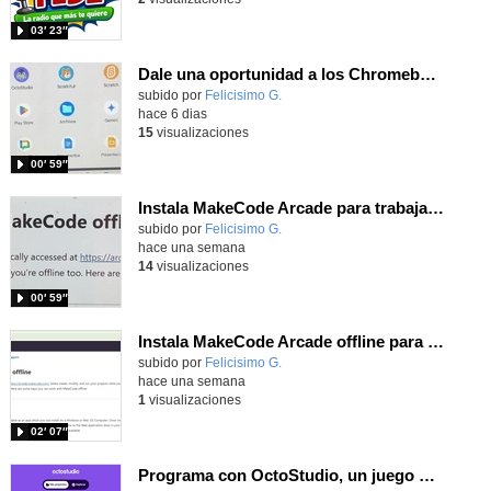
03′ 23″
Dale una oportunidad a los Chromebooks y utiliza un proyector para realizar talleres si no tienes pantallas táctiles
Contenido educativo.
subido por
Felicisimo G.
-
hace 6 dias
15
visualizaciones
00′ 59″
Instala MakeCode Arcade para trabajar offline en tu tablet, ordenador, Chromebook
Contenido educativo.
subido por
Felicisimo G.
-
hace una semana
14
visualizaciones
00′ 59″
Instala MakeCode Arcade offline para programar grandes juegos sin necesidad de Internet
Contenido educativo.
subido por
Felicisimo G.
-
hace una semana
1
visualizaciones
02′ 07″
Programa con OctoStudio, un juego de disparos contra Zombies con un cargador basado en el House of the dead