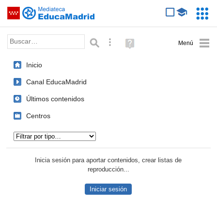
Mediateca de EducaMadrid
Saltar navegación
Servic
Educa
Palabra o frase:
Búsqueda avanzada
Ayuda
(en
ventana
Inicio
nueva)
Canal EducaMadrid
Últimos contenidos
Centros
Tipo de contenido:
Inicia sesión para aportar contenidos, crear listas de
reproducción...
Iniciar sesión