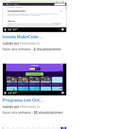
02′ 07″
Instala MakeCode Arcade offline para programar grandes juegos sin necesidad de Internet
Contenido educativo.
subido por
Felicisimo G.
-
hace una semana
-
1
visualizaciones
13′ 07″
Programa con OctoStudio, un juego de disparos contra Zombies con un cargador basado en el House of the dead
Contenido educativo.
subido por
Felicisimo G.
-
hace una semana
-
31
visualizaciones