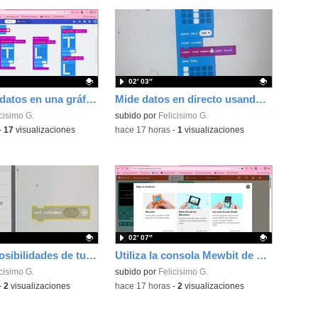
02′ 03″
Recoge los datos en una gráfica programando tu placa microbit con MakeCode y conoce la Tª y nivel de luz en este eclipse
Mide datos en directo usando tu placa microbit y programando con MakeCode dos placas conectadas por radio
ativo.
cisimo G.
Contenido educativo.
subido por
Felicisimo G.
-
17
visualizaciones
-
hace 17 horas
-
1
visualizaciones
02′ 07″
Utiliza las posibilidades de tu microbit programando com MakeCode para medir temperatura y nivel de luz con Datalogger
Utiliza la consola Mewbit de Kittenbot para llevar tus juegos arcade de MakeCode a tu mano
ativo.
cisimo G.
Contenido educativo.
subido por
Felicisimo G.
-
2
visualizaciones
-
hace 17 horas
-
2
visualizaciones