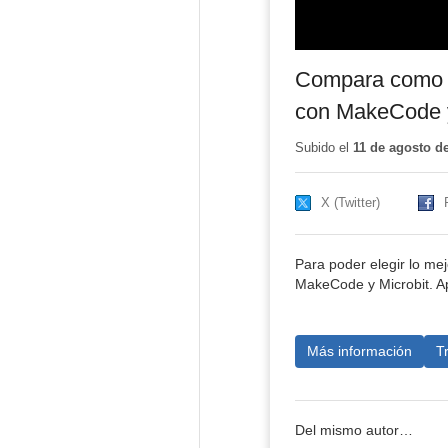
Compara como se
con MakeCode 
Subido el
11 de agosto d
X (Twitter)
Para poder elegir lo m
MakeCode y Microbit. A
Más información
T
Del mismo autor…