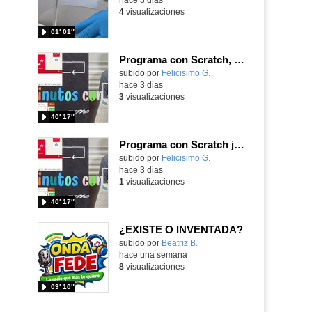
4
visualizaciones
01′ 01″
Programa con Scratch, 8 diferentes juegos para vivir la emoción de los partidos de España en el mundial 2026
Contenido educativo.
subido por
Felicisimo G.
-
hace 3 dias
3
visualizaciones
40′ 17″
Programa con Scratch juegos con los partidos del mundial 2026 ganados por España
Contenido educativo.
subido por
Felicisimo G.
-
hace 3 dias
1
visualizaciones
40′ 17″
¿EXISTE O INVENTADA?
Contenido educativo.
subido por
Beatriz B.
-
hace una semana
8
visualizaciones
03′ 10″