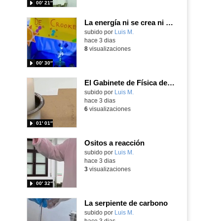
00′ 21″
La energía ni se crea ni se destruye... ¡se experimenta! El Tierno en la Feria Madrid es Ciencia 2026
Contenido educativo.
subido por
Luis M.
-
hace 3 dias
8
visualizaciones
00′ 30″
El Gabinete de Física del IES Enrique Tierno Galván de Parla (Curso 25-26)
Contenido educativo.
subido por
Luis M.
-
hace 3 dias
6
visualizaciones
01′ 01″
Ositos a reacción
Contenido educativo.
subido por
Luis M.
-
hace 3 dias
3
visualizaciones
00′ 32″
La serpiente de carbono
Contenido educativo.
subido por
Luis M.
-
hace 3 dias