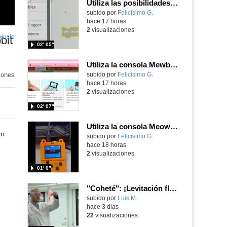
Utiliza las posibilidades de tu microbit programando com MakeCode para medir temperatura y nivel de luz con Datalogger
Contenido educativo.
subido por
Felicisimo G.
-
hace 17 horas
2
visualizaciones
Ajuste
de
bit
02′ 05″
pantalla
Utiliza la consola Mewbit de Kittenbot para llevar tus juegos arcade de MakeCode a tu mano
iones
Contenido educativo.
subido por
Felicisimo G.
-
hace 17 horas
2
visualizaciones
02′ 07″
Utiliza la consola Meowbit de KIttenbot para jugar con tus programas MakeCode Arcade
on
Contenido educativo.
subido por
Felicisimo G.
-
hace 18 horas
2
visualizaciones
01′ 0″
"Coheté": ¡Levitación flamígera!
Contenido educativo.
subido por
Luis M.
-
hace 3 dias
22
visualizaciones