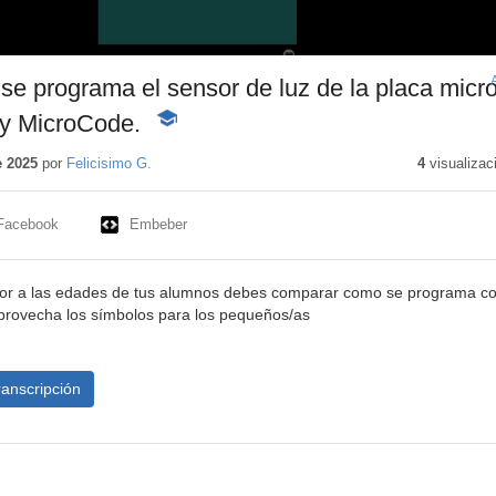
 programa el sensor de luz de la placa micro
y MicroCode.
-
Contenido
educativo
e 2025
por
Felicisimo G.
4
visualizac
Facebook
Embeber
ejor a las edades de tus alumnos debes comparar como se programa c
provecha los símbolos para los pequeños/as
ranscripción