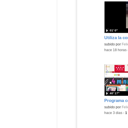
01′ 0″
Contenido educ
subido por
Feli
-
hace 18 horas
40′ 17″
Contenido educ
subido por
Feli
-
hace 3 dias
-
1