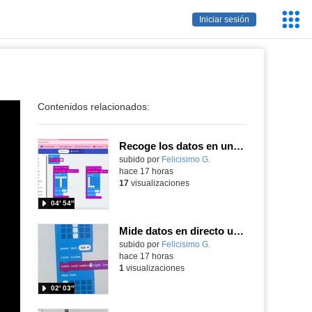
Servic
Iniciar sesión
Educa
Contenidos relacionados:
Recoge los datos en una gráfica programando tu placa microbit con MakeCode y conoce la Tª y nivel de luz en este eclipse
Contenido educativo.
subido por
Felicisimo G.
-
hace 17 horas
17
visualizaciones
04′ 54″
Mide datos en directo usando tu placa microbit y programando con MakeCode dos placas conectadas por radio
Contenido educativo.
subido por
Felicisimo G.
-
hace 17 horas
1
visualizaciones
02′ 03″