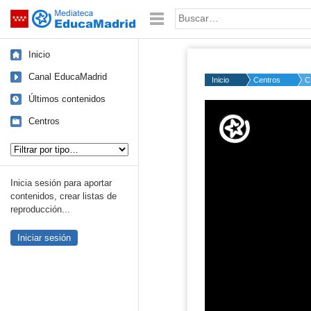
Mediateca de EducaMadrid
Saltar navegación
Palabra o frase:
Inicio
Canal EducaMadrid
Inicio
Centros
C
Últimos contenidos
Volume
50%
Centros
Tipo de contenido:
Inicia sesión para aportar
contenidos, crear listas de
reproducción...
Iniciar sesión