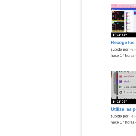
04′ 54″
Contenido educ
subido por
Feli
-
hace 17 horas
02′ 05″
Contenido educ
subido por
Feli
-
hace 17 horas