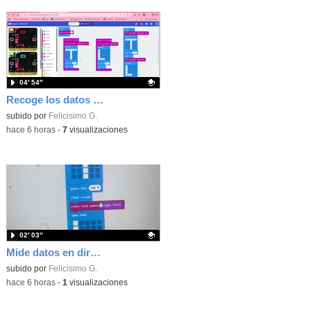
04′ 54″
Recoge los datos en una gráfica programando tu placa microbit con MakeCode y conoce la Tª y nivel de luz en este eclipse
Contenido educativo.
subido por
Felicisimo G.
-
hace 6 horas
-
7
visualizaciones
02′ 03″
Mide datos en directo usando tu placa microbit y programando con MakeCode dos placas conectadas por radio
Contenido educativo.
subido por
Felicisimo G.
-
hace 6 horas
-
1
visualizaciones