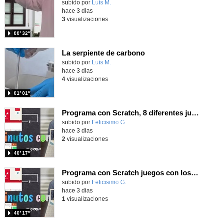
Contenido educativo.
subido por
Luis M.
-
hace 3 dias
3
visualizaciones
00′ 32″
La serpiente de carbono
Contenido educativo.
subido por
Luis M.
-
hace 3 dias
4
visualizaciones
01′ 01″
Programa con Scratch, 8 diferentes juegos para vivir la emoción de los partidos de España en el mundial 2026
Contenido educativo.
subido por
Felicisimo G.
-
hace 3 dias
2
visualizaciones
40′ 17″
Programa con Scratch juegos con los partidos del mundial 2026 ganados por España
Contenido educativo.
subido por
Felicisimo G.
-
hace 3 dias
1
visualizaciones
40′ 17″