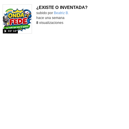
¿EXISTE O INVENTADA?
Contenido educativo.
subido por
Beatriz B.
-
hace una semana
8
visualizaciones
03′ 10″