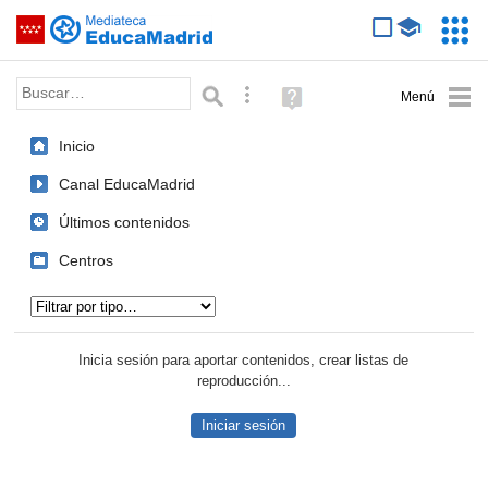
Mediateca de EducaMadrid
Saltar navegación
Servic
Educa
Palabra o frase:
Búsqueda avanzada
Ayuda
(en
ventana
Inicio
nueva)
Canal EducaMadrid
Últimos contenidos
Centros
Tipo de contenido:
Inicia sesión para aportar contenidos, crear listas de
reproducción...
Iniciar sesión