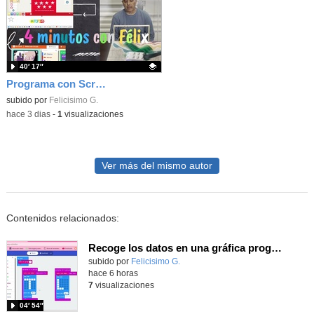
40′ 17″
Programa con Scratch juegos con los partidos del mundial 2026 ganados por España
Contenido educativo.
subido por
Felicisimo G.
-
hace 3 dias
-
1
visualizaciones
Ver más del mismo autor
Contenidos relacionados:
Recoge los datos en una gráfica programando tu placa microbit con MakeCode y conoce la Tª y nivel de luz en este eclipse
Contenido educativo.
subido por
Felicisimo G.
-
hace 6 horas
7
visualizaciones
04′ 54″