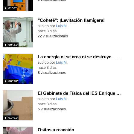
01′ 0″
"Coheté": ¡Levitación flamígera!
Contenido educativo.
subido por
Luis M.
-
hace 3 dias
22
visualizaciones
00′ 21″
La energía ni se crea ni se destruye... ¡se experimenta! El Tierno en la Feria Madrid es Ciencia 2026
Contenido educativo.
subido por
Luis M.
-
hace 3 dias
8
visualizaciones
00′ 30″
El Gabinete de Física del IES Enrique Tierno Galván de Parla (Curso 25-26)
Contenido educativo.
subido por
Luis M.
-
hace 3 dias
5
visualizaciones
01′ 01″
Ositos a reacción