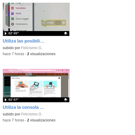
02′ 05″
Utiliza las posibilidades de tu microbit programando com MakeCode para medir temperatura y nivel de luz con Datalogger
Contenido educativo.
subido por
Felicisimo G.
-
hace 7 horas
-
2
visualizaciones
02′ 07″
Utiliza la consola Mewbit de Kittenbot para llevar tus juegos arcade de MakeCode a tu mano
Contenido educativo.
subido por
Felicisimo G.
-
hace 7 horas
-
2
visualizaciones