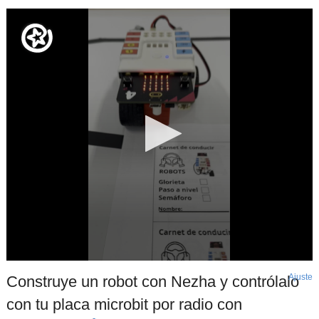
Ajuste
d
Construye un robot con Nezha y contrólalo
p
con tu placa microbit por radio con