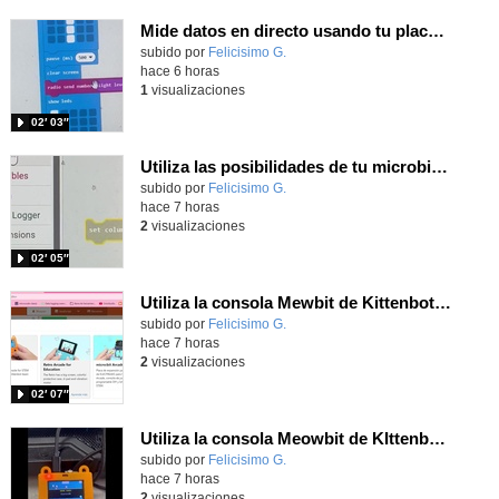
Mide datos en directo usando tu placa microbit y programando con MakeCode dos placas conectadas por radio
Contenido educativo.
subido por
Felicisimo G.
-
hace 6 horas
1
visualizaciones
02′ 03″
Utiliza las posibilidades de tu microbit programando com MakeCode para medir temperatura y nivel de luz con Datalogger
Contenido educativo.
subido por
Felicisimo G.
-
hace 7 horas
2
visualizaciones
02′ 05″
Utiliza la consola Mewbit de Kittenbot para llevar tus juegos arcade de MakeCode a tu mano
Contenido educativo.
subido por
Felicisimo G.
-
hace 7 horas
2
visualizaciones
02′ 07″
Utiliza la consola Meowbit de KIttenbot para jugar con tus programas MakeCode Arcade
Contenido educativo.
subido por
Felicisimo G.
-
hace 7 horas
2
visualizaciones