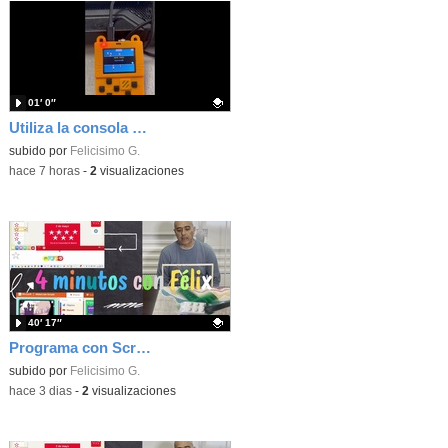
01′ 0″
Utiliza la consola Meowbit de KIttenbot para jugar con tus programas MakeCode Arcade
Contenido educativo.
subido por
Felicisimo G.
-
hace 7 horas
-
2
visualizaciones
40′ 17″
Programa con Scratch, 8 diferentes juegos para vivir la emoción de los partidos de España en el mundial 2026
Contenido educativo.
subido por
Felicisimo G.
-
hace 3 dias
-
2
visualizaciones