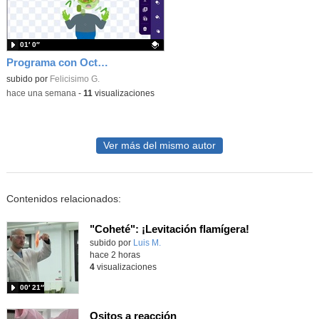
01′ 0″
Programa con OctoStudio, un juego homenajeando al House of the dead con Zombies
Contenido educativo.
subido por
Felicisimo G.
-
hace una semana
-
11
visualizaciones
Ver más del mismo autor
Contenidos relacionados:
"Coheté": ¡Levitación flamígera!
Contenido educativo.
subido por
Luis M.
-
hace 2 horas
4
visualizaciones
00′ 21″
Ositos a reacción