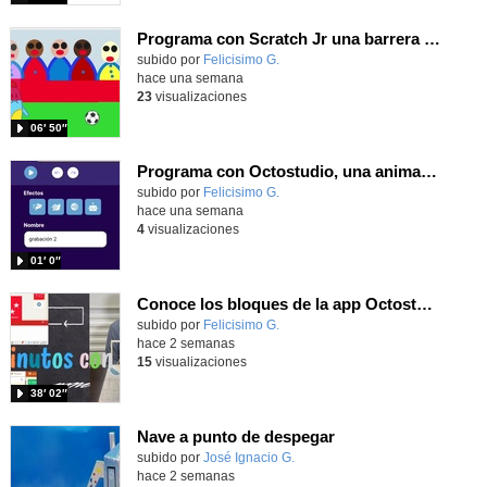
Programa con Scratch Jr una barrera que se desplaza para dar sensación de movimiento
Contenido educativo.
subido por
Felicisimo G.
-
hace una semana
23
visualizaciones
06′ 50″
Programa con Octostudio, una animación utilizando la cámara para una foto y audio y texto para comunicar.
Contenido educativo.
subido por
Felicisimo G.
-
hace una semana
4
visualizaciones
01′ 0″
Conoce los bloques de la app Octostudio, gratuito, offline y para tu tablet y móvil - Contenido educativo
Contenido educativo.
subido por
Felicisimo G.
-
hace 2 semanas
15
visualizaciones
38′ 02″
Nave a punto de despegar
Contenido educativo.
subido por
José Ignacio G.
-
hace 2 semanas