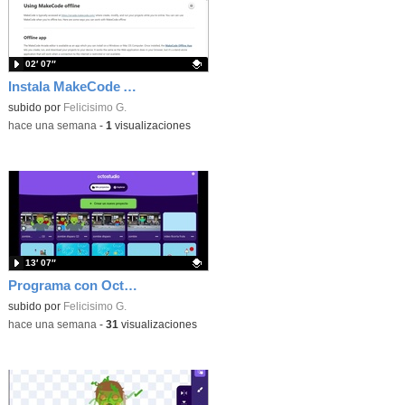
02′ 07″
Instala MakeCode Arcade offline para programar grandes juegos sin necesidad de Internet
Contenido educativo.
subido por
Felicisimo G.
-
hace una semana
-
1
visualizaciones
13′ 07″
Programa con OctoStudio, un juego de disparos contra Zombies con un cargador basado en el House of the dead
Contenido educativo.
subido por
Felicisimo G.
-
hace una semana
-
31
visualizaciones