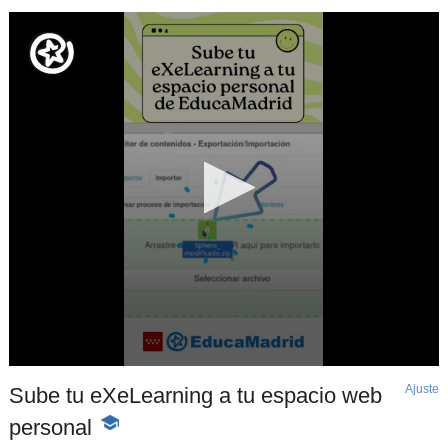
Ajuste
d
Sube tu eXeLearning a tu espacio web
p
personal
-
Contenido