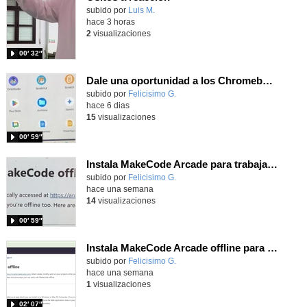
Contenido educativo.
subido por
Luis M.
-
hace 3 horas
2
visualizaciones
00′ 32″
Dale una oportunidad a los Chromebooks y utiliza un proyector para realizar talleres si no tienes pantallas táctiles
Contenido educativo.
subido por
Felicisimo G.
-
hace 6 dias
15
visualizaciones
00′ 59″
Instala MakeCode Arcade para trabajar offline en tu tablet, ordenador, Chromebook
Contenido educativo.
subido por
Felicisimo G.
-
hace una semana
14
visualizaciones
00′ 59″
Instala MakeCode Arcade offline para programar grandes juegos sin necesidad de Internet
Contenido educativo.
subido por
Felicisimo G.
-
hace una semana
1
visualizaciones
02′ 07″