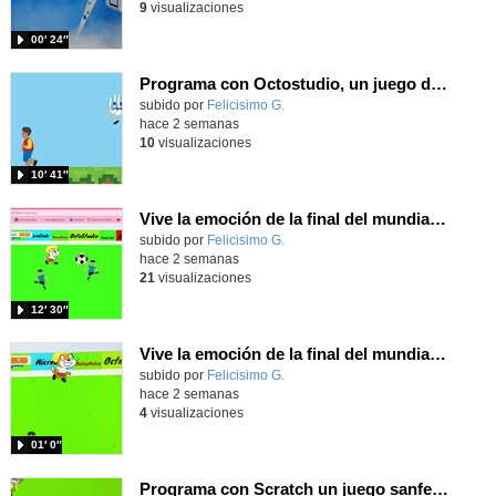
9
visualizaciones
00′ 24″
Programa con Octostudio, un juego de 4 personajes ganando la copa del mundo saltando y esquivando rivales.
Contenido educativo.
subido por
Felicisimo G.
-
hace 2 semanas
10
visualizaciones
10′ 41″
Vive la emoción de la final del mundial programando con Scratch, un juego de toques y esquivar contrarios
Contenido educativo.
subido por
Felicisimo G.
-
hace 2 semanas
21
visualizaciones
12′ 30″
Vive la emoción de la final del mundial 2026, programando con Scratch un juego de toques.
Contenido educativo.
subido por
Felicisimo G.
-
hace 2 semanas
4
visualizaciones
01′ 0″
Programa con Scratch un juego sanferminero con Mikel Merino evitando toros y dando toques al balón.