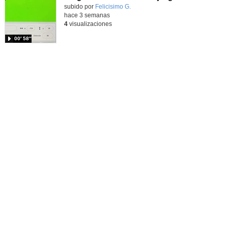
Contenido educativo.
subido por
Felicisimo G.
-
hace 3 semanas
4
visualizaciones
00′ 58″