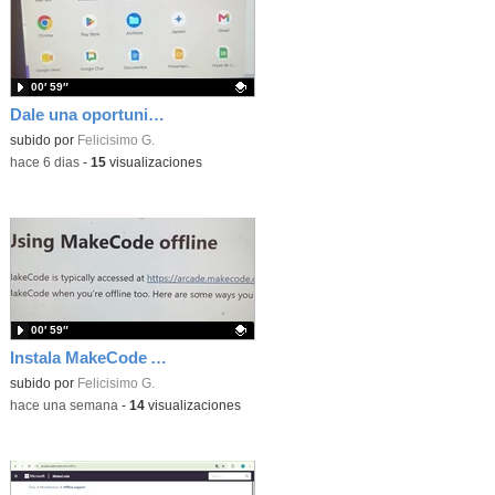
00′ 59″
Dale una oportunidad a los Chromebooks y utiliza un proyector para realizar talleres si no tienes pantallas táctiles
Contenido educativo.
subido por
Felicisimo G.
-
hace 6 dias
-
15
visualizaciones
00′ 59″
Instala MakeCode Arcade para trabajar offline en tu tablet, ordenador, Chromebook
Contenido educativo.
subido por
Felicisimo G.
-
hace una semana
-
14
visualizaciones