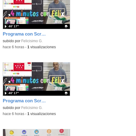
40′ 17″
Programa con Scratch, 8 diferentes juegos para vivir la emoción de los partidos de España en el mundial 2026
Contenido educativo.
subido por
Felicisimo G.
-
hace 6 horas
-
1
visualizaciones
40′ 17″
Programa con Scratch juegos con los partidos del mundial 2026 ganados por España
Contenido educativo.
subido por
Felicisimo G.
-
hace 6 horas
-
1
visualizaciones