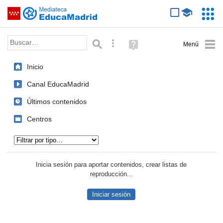
Mediateca de EducaMadrid
Saltar navegación
Servic
Educa
Palabra o frase:
Búsqueda avanzada
Ayuda
(en
ventana
Inicio
nueva)
Canal EducaMadrid
Últimos contenidos
Centros
Tipo de contenido:
Inicia sesión para aportar contenidos, crear listas de
reproducción...
Iniciar sesión