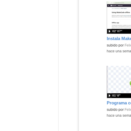
02′ 07″
Contenido educ
subido por
Feli
-
hace una sem
01′ 0″
Contenido educ
subido por
Feli
-
hace una sem