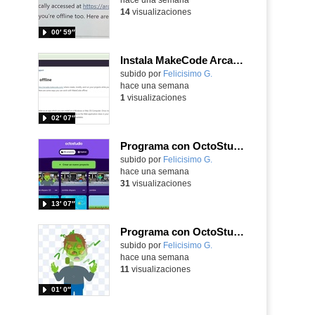
14
visualizaciones
00′ 59″
Instala MakeCode Arcade offline para programar grandes juegos sin necesidad de Internet
Contenido educativo.
subido por
Felicisimo G.
-
hace una semana
1
visualizaciones
02′ 07″
Programa con OctoStudio, un juego de disparos contra Zombies con un cargador basado en el House of the dead
Contenido educativo.
subido por
Felicisimo G.
-
hace una semana
31
visualizaciones
13′ 07″
Programa con OctoStudio, un juego homenajeando al House of the dead con Zombies
Contenido educativo.
subido por
Felicisimo G.
-
hace una semana
11
visualizaciones
01′ 0″