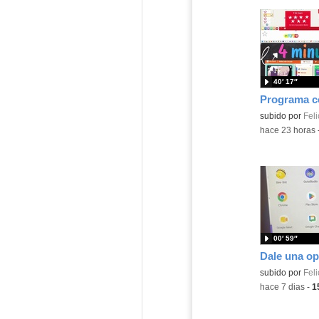
40′ 17″
Contenido educ
subido por
Feli
-
hace 23 horas
00′ 59″
Contenido educ
subido por
Feli
-
hace 7 dias
-
1