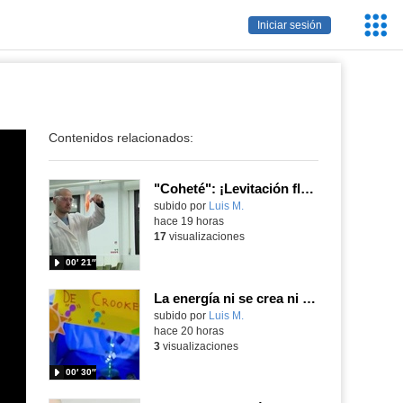
Servic
Iniciar sesión
Educa
Contenidos relacionados:
"Coheté": ¡Levitación flamígera!
Contenido educativo.
subido por
Luis M.
-
hace 19 horas
17
visualizaciones
00′ 21″
La energía ni se crea ni se destruye... ¡se experimenta! El Tierno en la Feria Madrid es Ciencia 2026
Contenido educativo.
subido por
Luis M.
-
hace 20 horas
3
visualizaciones
00′ 30″