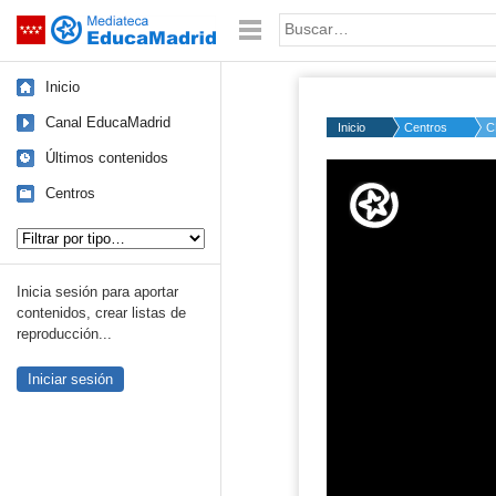
Mediateca de EducaMadrid
Saltar navegación
Palabra o frase:
Inicio
Canal EducaMadrid
Inicio
Centros
C
Últimos contenidos
Volume
50%
Centros
Tipo de contenido:
Inicia sesión para aportar
contenidos, crear listas de
reproducción...
Iniciar sesión