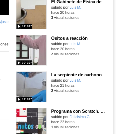
El Gabinete de Física del IES Enrique Tierno Galván de Parla (Curso 25-26)
Contenido educativo.
subido por
Luis M.
-
hace 20 horas
3
visualizaciones
Ajuste
de
01′ 01″
pantalla
Ositos a reacción
iones
Contenido educativo.
subido por
Luis M.
-
hace 20 horas
2
visualizaciones
00′ 32″
La serpiente de carbono
e
Contenido educativo.
subido por
Luis M.
-
hace 21 horas
2
visualizaciones
01′ 01″
Programa con Scratch, 8 diferentes juegos para vivir la emoción de los partidos de España en el mundial 2026
Contenido educativo.
subido por
Felicisimo G.
-
hace 23 horas
1
visualizaciones