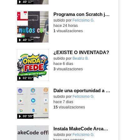
40′ 17″
Programa con Scratch juegos con los partidos del mundial 2026 ganados por España
Contenido educativo.
subido por
Felicisimo G.
-
hace 24 horas
1
visualizaciones
40′ 17″
¿EXISTE O INVENTADA?
Contenido educativo.
subido por
Beatriz B.
-
hace 6 dias
3
visualizaciones
02′ 01″
Dale una oportunidad a los Chromebooks y utiliza un proyector para realizar talleres si no tienes pantallas táctiles
Contenido educativo.
subido por
Felicisimo G.
-
hace 7 dias
15
visualizaciones
00′ 59″
Instala MakeCode Arcade para trabajar offline en tu tablet, ordenador, Chromebook
Contenido educativo.
subido por
Felicisimo G.
-
hace una semana