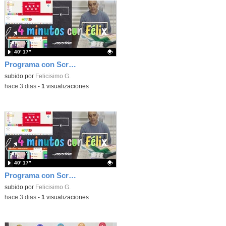
40′ 17″
Programa con Scratch, 8 diferentes juegos para vivir la emoción de los partidos de España en el mundial 2026
Contenido educativo.
subido por
Felicisimo G.
-
hace 3 dias
-
1
visualizaciones
40′ 17″
Programa con Scratch juegos con los partidos del mundial 2026 ganados por España
Contenido educativo.
subido por
Felicisimo G.
-
hace 3 dias
-
1
visualizaciones