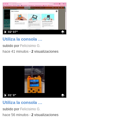
02′ 07″
Utiliza la consola Mewbit de Kittenbot para llevar tus juegos arcade de MakeCode a tu mano
Contenido educativo.
subido por
Felicisimo G.
-
hace 41 minutos
-
2
visualizaciones
01′ 0″
Utiliza la consola Meowbit de KIttenbot para jugar con tus programas MakeCode Arcade
Contenido educativo.
subido por
Felicisimo G.
-
hace 56 minutos
-
2
visualizaciones