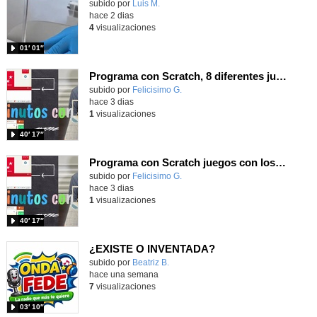
Contenido educativo.
subido por
Luis M.
-
hace 2 dias
4
visualizaciones
01′ 01″
Programa con Scratch, 8 diferentes juegos para vivir la emoción de los partidos de España en el mundial 2026
Contenido educativo.
subido por
Felicisimo G.
-
hace 3 dias
1
visualizaciones
40′ 17″
Programa con Scratch juegos con los partidos del mundial 2026 ganados por España
Contenido educativo.
subido por
Felicisimo G.
-
hace 3 dias
1
visualizaciones
40′ 17″
¿EXISTE O INVENTADA?
Contenido educativo.
subido por
Beatriz B.
-
hace una semana
7
visualizaciones
03′ 10″