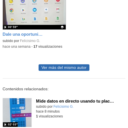
00′ 59″
Dale una oportunidad a los Chromebooks y utiliza un proyector para realizar talleres si no tienes pantallas táctiles
Contenido educativo.
subido por
Felicisimo G.
-
hace una semana
-
17
visualizaciones
Ver más del mismo autor
Contenidos relacionados:
Mide datos en directo usando tu placa microbit y programando con MakeCode dos placas conectadas por radio
Contenido educativo.
subido por
Felicisimo G.
-
hace 8 minutos
1
visualizaciones
02′ 03″