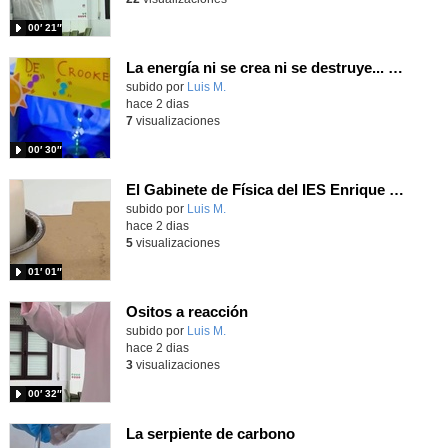
00′ 21″
La energía ni se crea ni se destruye... ¡se experimenta! El Tierno en la Feria Madrid es Ciencia 2026
Contenido educativo.
subido por
Luis M.
-
hace 2 dias
7
visualizaciones
00′ 30″
El Gabinete de Física del IES Enrique Tierno Galván de Parla (Curso 25-26)
Contenido educativo.
subido por
Luis M.
-
hace 2 dias
5
visualizaciones
01′ 01″
Ositos a reacción
Contenido educativo.
subido por
Luis M.
-
hace 2 dias
3
visualizaciones
00′ 32″
La serpiente de carbono