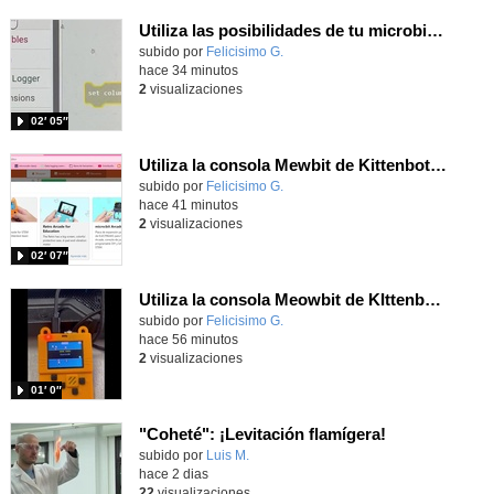
Utiliza las posibilidades de tu microbit programando com MakeCode para medir temperatura y nivel de luz con Datalogger
Contenido educativo.
subido por
Felicisimo G.
-
hace 34 minutos
2
visualizaciones
02′ 05″
Utiliza la consola Mewbit de Kittenbot para llevar tus juegos arcade de MakeCode a tu mano
Contenido educativo.
subido por
Felicisimo G.
-
hace 41 minutos
2
visualizaciones
02′ 07″
Utiliza la consola Meowbit de KIttenbot para jugar con tus programas MakeCode Arcade
Contenido educativo.
subido por
Felicisimo G.
-
hace 56 minutos
2
visualizaciones
01′ 0″
"Coheté": ¡Levitación flamígera!
Contenido educativo.
subido por
Luis M.
-
hace 2 dias
22
visualizaciones