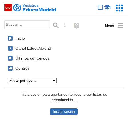
Mediateca de EducaMadrid
Saltar navegación
Servic
Educa
Palabra o frase:
Búsqueda avanzada
Ayuda
(en
ventana
Inicio
nueva)
Canal EducaMadrid
Últimos contenidos
Centros
Tipo de contenido:
Inicia sesión para aportar contenidos, crear listas de
reproducción...
Iniciar sesión