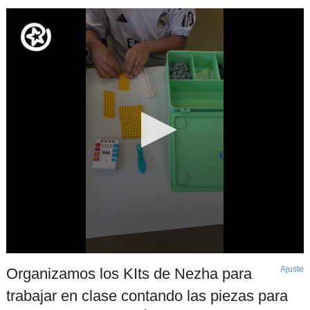
Ajuste
d
Organizamos los KIts de Nezha para
p
trabajar en clase contando las piezas para