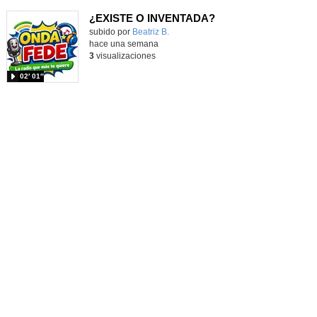
¿EXISTE O INVENTADA?
Contenido educativo.
subido por
Beatriz B.
-
hace una semana
3
visualizaciones
02′ 01″