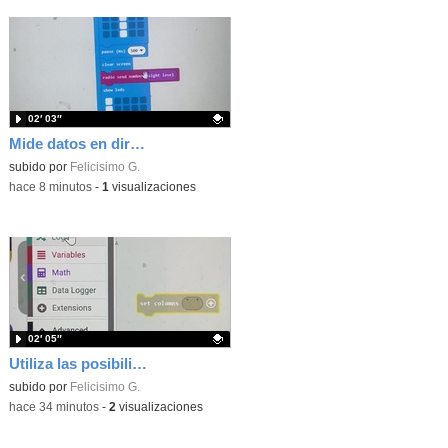
02′ 03″
Mide datos en directo usando tu placa microbit y programando con MakeCode dos placas conectadas por radio
Contenido educativo.
subido por
Felicisimo G.
-
hace 8 minutos
-
1
visualizaciones
02′ 05″
Utiliza las posibilidades de tu microbit programando com MakeCode para medir temperatura y nivel de luz con Datalogger
Contenido educativo.
subido por
Felicisimo G.
-
hace 34 minutos
-
2
visualizaciones