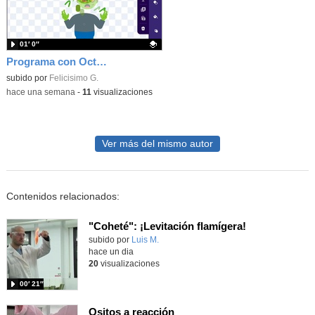
01′ 0″
Programa con OctoStudio, un juego homenajeando al House of the dead con Zombies
Contenido educativo.
subido por
Felicisimo G.
-
hace una semana
-
11
visualizaciones
Ver más del mismo autor
Contenidos relacionados:
"Coheté": ¡Levitación flamígera!
Contenido educativo.
subido por
Luis M.
-
hace un dia
20
visualizaciones
00′ 21″
Ositos a reacción