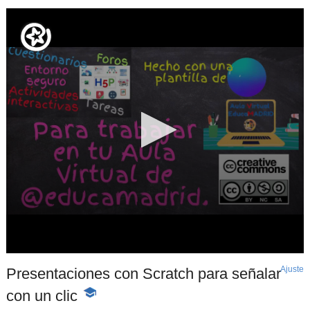
Ajuste
d
Presentaciones con Scratch para señalar
p
con un clic
-
Contenido