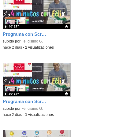
40′ 17″
Programa con Scratch, 8 diferentes juegos para vivir la emoción de los partidos de España en el mundial 2026
Contenido educativo.
subido por
Felicisimo G.
-
hace 2 dias
-
1
visualizaciones
40′ 17″
Programa con Scratch juegos con los partidos del mundial 2026 ganados por España
Contenido educativo.
subido por
Felicisimo G.
-
hace 2 dias
-
1
visualizaciones