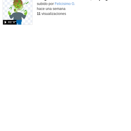
Contenido educativo.
subido por
Felicisimo G.
-
hace una semana
11
visualizaciones
01′ 0″