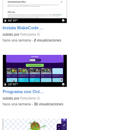
02′ 07″
Instala MakeCode Arcade offline para programar grandes juegos sin necesidad de Internet
Contenido educativo.
subido por
Felicisimo G.
-
hace una semana
-
2
visualizaciones
13′ 07″
Programa con OctoStudio, un juego de disparos contra Zombies con un cargador basado en el House of the dead
Contenido educativo.
subido por
Felicisimo G.
-
hace una semana
-
31
visualizaciones