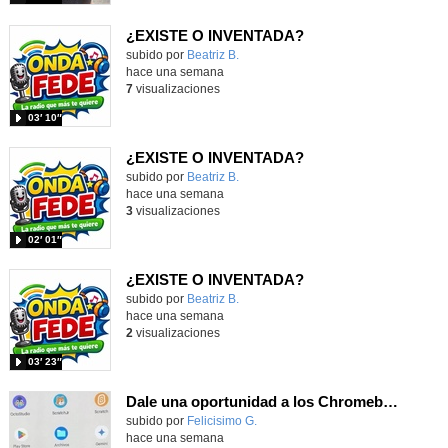
¿EXISTE O INVENTADA?
Contenido educativo.
subido por
Beatriz B.
-
hace una semana
7
visualizaciones
03′ 10″
¿EXISTE O INVENTADA?
Contenido educativo.
subido por
Beatriz B.
-
hace una semana
3
visualizaciones
02′ 01″
¿EXISTE O INVENTADA?
Contenido educativo.
subido por
Beatriz B.
-
hace una semana
2
visualizaciones
03′ 23″
Dale una oportunidad a los Chromebooks y utiliza un proyector para realizar talleres si no tienes pantallas táctiles
Contenido educativo.
subido por
Felicisimo G.
-
hace una semana