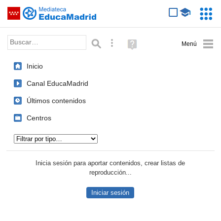
Mediateca de EducaMadrid
Saltar navegación
Servic
Educa
Palabra o frase:
Búsqueda avanzada
Ayuda
(en
ventana
Inicio
nueva)
Canal EducaMadrid
Últimos contenidos
Centros
Tipo de contenido:
Inicia sesión para aportar contenidos, crear listas de
reproducción...
Iniciar sesión