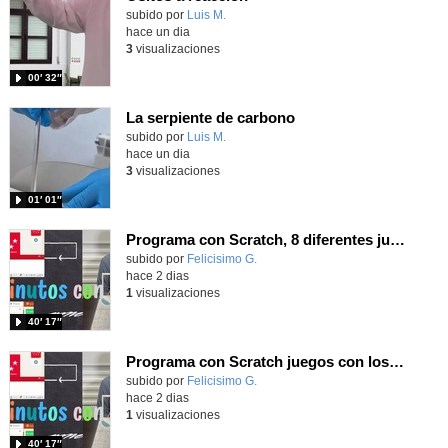
Contenido educativo.
subido por
Luis M.
-
hace un dia
3
visualizaciones
00′ 32″
La serpiente de carbono
Contenido educativo.
subido por
Luis M.
-
hace un dia
3
visualizaciones
01′ 01″
Programa con Scratch, 8 diferentes juegos para vivir la emoción de los partidos de España en el mundial 2026
Contenido educativo.
subido por
Felicisimo G.
-
hace 2 dias
1
visualizaciones
40′ 17″
Programa con Scratch juegos con los partidos del mundial 2026 ganados por España
Contenido educativo.
subido por
Felicisimo G.
-
hace 2 dias
1
visualizaciones
40′ 17″