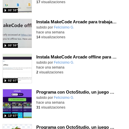
17
visualizaciones
00′ 59″
Instala MakeCode Arcade para trabajar offline en tu tablet, ordenador, Chromebook
Contenido educativo.
subido por
Felicisimo G.
-
hace una semana
14
visualizaciones
00′ 59″
Instala MakeCode Arcade offline para programar grandes juegos sin necesidad de Internet
Contenido educativo.
subido por
Felicisimo G.
-
hace una semana
2
visualizaciones
02′ 07″
Programa con OctoStudio, un juego de disparos contra Zombies con un cargador basado en el House of the dead
Contenido educativo.
subido por
Felicisimo G.
-
hace una semana
31
visualizaciones
13′ 07″
Programa con OctoStudio, un juego homenajeando al House of the dead con Zombies