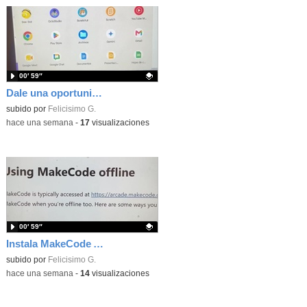
00′ 59″
Dale una oportunidad a los Chromebooks y utiliza un proyector para realizar talleres si no tienes pantallas táctiles
Contenido educativo.
subido por
Felicisimo G.
-
hace una semana
-
17
visualizaciones
00′ 59″
Instala MakeCode Arcade para trabajar offline en tu tablet, ordenador, Chromebook
Contenido educativo.
subido por
Felicisimo G.
-
hace una semana
-
14
visualizaciones