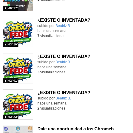
40′ 17″
¿EXISTE O INVENTADA?
Contenido educativo.
subido por
Beatriz B.
-
hace una semana
7
visualizaciones
03′ 10″
¿EXISTE O INVENTADA?
Contenido educativo.
subido por
Beatriz B.
-
hace una semana
3
visualizaciones
02′ 01″
¿EXISTE O INVENTADA?
Contenido educativo.
subido por
Beatriz B.
-
hace una semana
2
visualizaciones
03′ 23″
Dale una oportunidad a los Chromebooks y utiliza un proyector para realizar talleres si no tienes pantallas táctiles