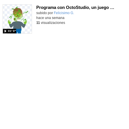
Programa con OctoStudio, un juego homenajeando al House of the dead con Zombies
Contenido educativo.
subido por
Felicisimo G.
-
hace una semana
11
visualizaciones
01′ 0″