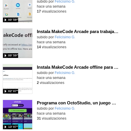
Contenido educativo.
subido por
Felicisimo G.
-
hace una semana
17
visualizaciones
00′ 59″
Instala MakeCode Arcade para trabajar offline en tu tablet, ordenador, Chromebook
Contenido educativo.
subido por
Felicisimo G.
-
hace una semana
14
visualizaciones
00′ 59″
Instala MakeCode Arcade offline para programar grandes juegos sin necesidad de Internet
Contenido educativo.
subido por
Felicisimo G.
-
hace una semana
2
visualizaciones
02′ 07″
Programa con OctoStudio, un juego de disparos contra Zombies con un cargador basado en el House of the dead
Contenido educativo.
subido por
Felicisimo G.
-
hace una semana
31
visualizaciones
13′ 07″