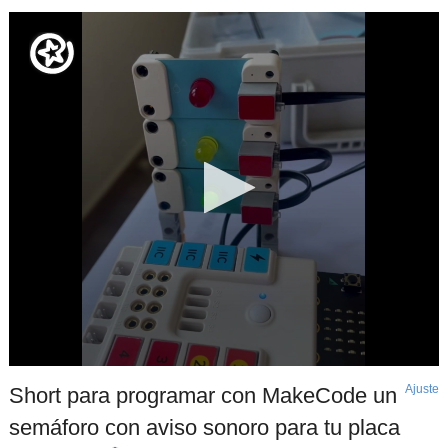
Ajuste
d
Short para programar con MakeCode un
p
semáforo con aviso sonoro para tu placa