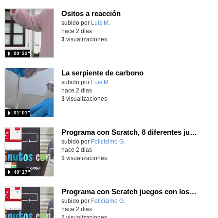
Ositos a reacción
Contenido educativo.
subido por
Luis M.
-
hace 2 dias
3
visualizaciones
00′ 32″
La serpiente de carbono
Contenido educativo.
subido por
Luis M.
-
hace 2 dias
3
visualizaciones
01′ 01″
Programa con Scratch, 8 diferentes juegos para vivir la emoción de los partidos de España en el mundial 2026
Contenido educativo.
subido por
Felicisimo G.
-
hace 2 dias
1
visualizaciones
40′ 17″
Programa con Scratch juegos con los partidos del mundial 2026 ganados por España
Contenido educativo.
subido por
Felicisimo G.
-
hace 2 dias
1
visualizaciones