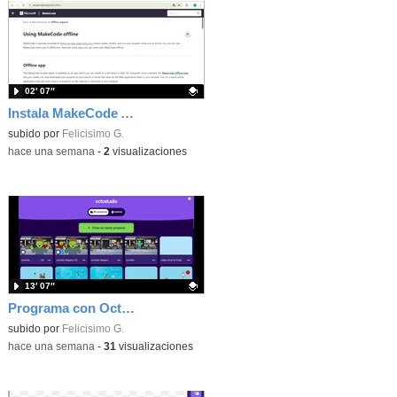
02′ 07″
Instala MakeCode Arcade offline para programar grandes juegos sin necesidad de Internet
Contenido educativo.
subido por
Felicisimo G.
-
hace una semana
-
2
visualizaciones
13′ 07″
Programa con OctoStudio, un juego de disparos contra Zombies con un cargador basado en el House of the dead
Contenido educativo.
subido por
Felicisimo G.
-
hace una semana
-
31
visualizaciones