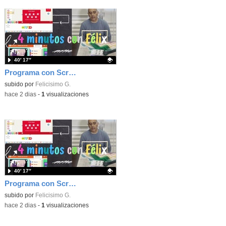
40′ 17″
Programa con Scratch, 8 diferentes juegos para vivir la emoción de los partidos de España en el mundial 2026
Contenido educativo.
subido por
Felicisimo G.
-
hace 2 dias
-
1
visualizaciones
40′ 17″
Programa con Scratch juegos con los partidos del mundial 2026 ganados por España
Contenido educativo.
subido por
Felicisimo G.
-
hace 2 dias
-
1
visualizaciones