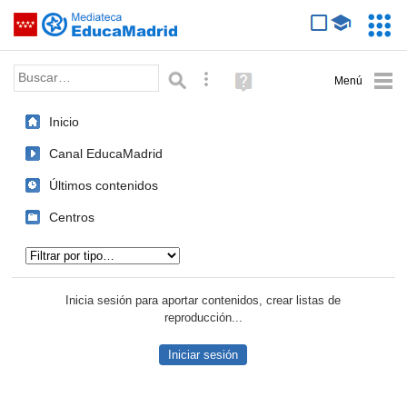
Mediateca de EducaMadrid
Saltar navegación
Servic
Educa
Palabra o frase:
Búsqueda avanzada
Ayuda
(en
ventana
Inicio
nueva)
Canal EducaMadrid
Últimos contenidos
Centros
Tipo de contenido:
Inicia sesión para aportar contenidos, crear listas de
reproducción...
Iniciar sesión