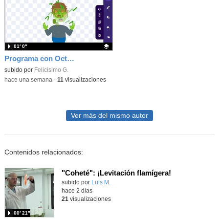
01′ 0″
Programa con OctoStudio, un juego homenajeando al House of the dead con Zombies
Contenido educativo.
subido por
Felicisimo G.
-
hace una semana
-
11
visualizaciones
Ver más del mismo autor
Contenidos relacionados:
"Coheté": ¡Levitación flamígera!
Contenido educativo.
subido por
Luis M.
-
hace 2 dias
21
visualizaciones
00′ 21″