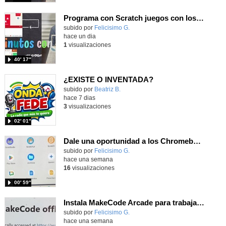
Programa con Scratch juegos con los partidos del mundial 2026 ganados por España
Contenido educativo.
subido por
Felicisimo G.
-
hace un dia
1
visualizaciones
40′ 17″
¿EXISTE O INVENTADA?
Contenido educativo.
subido por
Beatriz B.
-
hace 7 dias
3
visualizaciones
02′ 01″
Dale una oportunidad a los Chromebooks y utiliza un proyector para realizar talleres si no tienes pantallas táctiles
Contenido educativo.
subido por
Felicisimo G.
-
hace una semana
16
visualizaciones
00′ 59″
Instala MakeCode Arcade para trabajar offline en tu tablet, ordenador, Chromebook
Contenido educativo.
subido por
Felicisimo G.
-
hace una semana