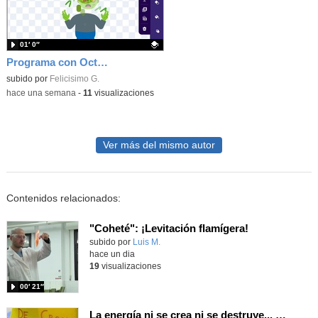
01′ 0″
Programa con OctoStudio, un juego homenajeando al House of the dead con Zombies
Contenido educativo.
subido por
Felicisimo G.
-
hace una semana
-
11
visualizaciones
Ver más del mismo autor
Contenidos relacionados:
"Coheté": ¡Levitación flamígera!
Contenido educativo.
subido por
Luis M.
-
hace un dia
19
visualizaciones
00′ 21″
La energía ni se crea ni se destruye... ¡se experimenta! El Tierno en la Feria Madrid es Ciencia 2026