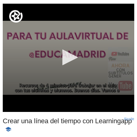
Ajuste
d
Crear una línea del tiempo con Learningapp
p
-
Contenido