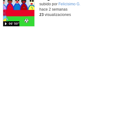
Contenido educativo.
subido por
Felicisimo G.
-
hace 2 semanas
23
visualizaciones
06′ 50″