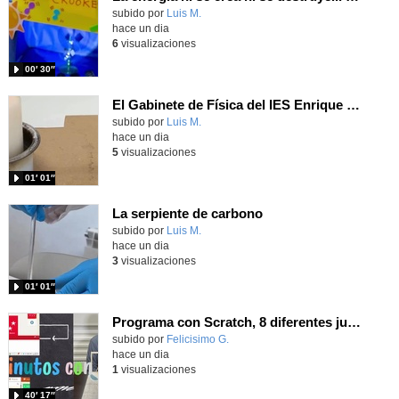
Contenido educativo.
subido por
Luis M.
-
hace un dia
6
visualizaciones
00′ 30″
El Gabinete de Física del IES Enrique Tierno Galván de Parla (Curso 25-26)
Contenido educativo.
subido por
Luis M.
-
hace un dia
5
visualizaciones
01′ 01″
La serpiente de carbono
Contenido educativo.
subido por
Luis M.
-
hace un dia
3
visualizaciones
01′ 01″
Programa con Scratch, 8 diferentes juegos para vivir la emoción de los partidos de España en el mundial 2026
Contenido educativo.
subido por
Felicisimo G.
-
hace un dia
1
visualizaciones
40′ 17″