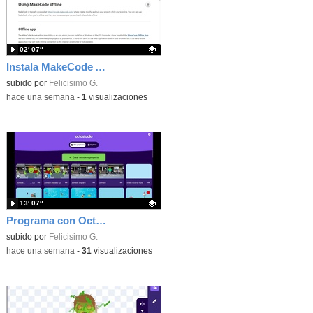
02′ 07″
Instala MakeCode Arcade offline para programar grandes juegos sin necesidad de Internet
Contenido educativo.
subido por
Felicisimo G.
-
hace una semana
-
1
visualizaciones
13′ 07″
Programa con OctoStudio, un juego de disparos contra Zombies con un cargador basado en el House of the dead
Contenido educativo.
subido por
Felicisimo G.
-
hace una semana
-
31
visualizaciones