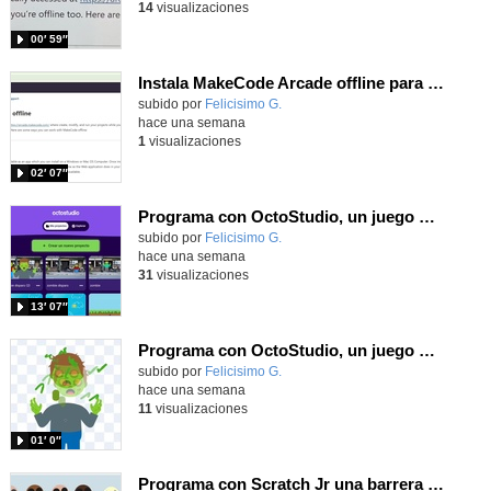
14
visualizaciones
00′ 59″
Instala MakeCode Arcade offline para programar grandes juegos sin necesidad de Internet
Contenido educativo.
subido por
Felicisimo G.
-
hace una semana
1
visualizaciones
02′ 07″
Programa con OctoStudio, un juego de disparos contra Zombies con un cargador basado en el House of the dead
Contenido educativo.
subido por
Felicisimo G.
-
hace una semana
31
visualizaciones
13′ 07″
Programa con OctoStudio, un juego homenajeando al House of the dead con Zombies
Contenido educativo.
subido por
Felicisimo G.
-
hace una semana
11
visualizaciones
01′ 0″
Programa con Scratch Jr una barrera que se desplaza para dar sensación de movimiento