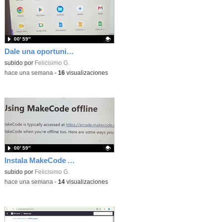
00′ 59″
Dale una oportunidad a los Chromebooks y utiliza un proyector para realizar talleres si no tienes pantallas táctiles
Contenido educativo.
subido por
Felicisimo G.
-
hace una semana
-
16
visualizaciones
00′ 59″
Instala MakeCode Arcade para trabajar offline en tu tablet, ordenador, Chromebook
Contenido educativo.
subido por
Felicisimo G.
-
hace una semana
-
14
visualizaciones