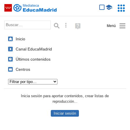
Mediateca de EducaMadrid
Saltar navegación
Servic
Educa
Palabra o frase:
Búsqueda avanzada
Ayuda
(en
ventana
Inicio
nueva)
Canal EducaMadrid
Últimos contenidos
Centros
Tipo de contenido:
Inicia sesión para aportar contenidos, crear listas de
reproducción...
Iniciar sesión