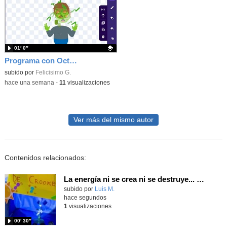
01′ 0″
Programa con OctoStudio, un juego homenajeando al House of the dead con Zombies
Contenido educativo.
subido por
Felicisimo G.
-
hace una semana
-
11
visualizaciones
Ver más del mismo autor
Contenidos relacionados:
La energía ni se crea ni se destruye... ¡se experimenta! El Tierno en la Feria Madrid es Ciencia 2026
Contenido educativo.
subido por
Luis M.
-
hace segundos
1
visualizaciones
00′ 30″