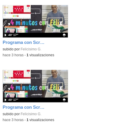
40′ 17″
Programa con Scratch, 8 diferentes juegos para vivir la emoción de los partidos de España en el mundial 2026
Contenido educativo.
subido por
Felicisimo G.
-
hace 3 horas
-
1
visualizaciones
40′ 17″
Programa con Scratch juegos con los partidos del mundial 2026 ganados por España
Contenido educativo.
subido por
Felicisimo G.
-
hace 3 horas
-
1
visualizaciones