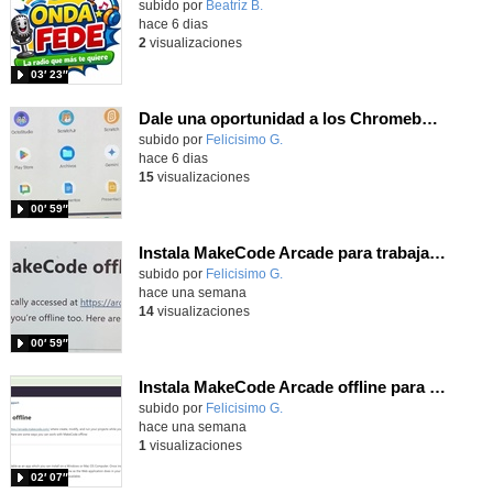
Contenido educativo.
subido por
Beatriz B.
-
hace 6 dias
2
visualizaciones
03′ 23″
Dale una oportunidad a los Chromebooks y utiliza un proyector para realizar talleres si no tienes pantallas táctiles
Contenido educativo.
subido por
Felicisimo G.
-
hace 6 dias
15
visualizaciones
00′ 59″
Instala MakeCode Arcade para trabajar offline en tu tablet, ordenador, Chromebook
Contenido educativo.
subido por
Felicisimo G.
-
hace una semana
14
visualizaciones
00′ 59″
Instala MakeCode Arcade offline para programar grandes juegos sin necesidad de Internet
Contenido educativo.
subido por
Felicisimo G.
-
hace una semana
1
visualizaciones
02′ 07″