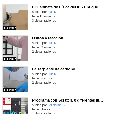
El Gabinete de Física del IES Enrique Tierno Galván de Parla (Curso 25-26)
Contenido educativo.
subido por
Luis M.
-
hace 15 minutos
3
visualizaciones
01′ 01″
Ositos a reacción
Contenido educativo.
subido por
Luis M.
-
hace 32 minutos
2
visualizaciones
00′ 32″
La serpiente de carbono
Contenido educativo.
subido por
Luis M.
-
hace una hora
2
visualizaciones
01′ 01″
Programa con Scratch, 8 diferentes juegos para vivir la emoción de los partidos de España en el mundial 2026
Contenido educativo.
subido por
Felicisimo G.
-
hace 3 horas
1
visualizaciones