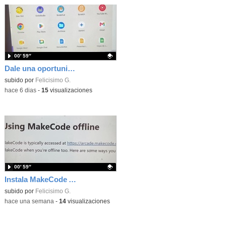
00′ 59″
Dale una oportunidad a los Chromebooks y utiliza un proyector para realizar talleres si no tienes pantallas táctiles
Contenido educativo.
subido por
Felicisimo G.
-
hace 6 dias
-
15
visualizaciones
00′ 59″
Instala MakeCode Arcade para trabajar offline en tu tablet, ordenador, Chromebook
Contenido educativo.
subido por
Felicisimo G.
-
hace una semana
-
14
visualizaciones