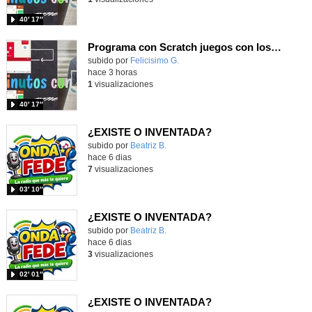
40′ 17″
Programa con Scratch juegos con los partidos del mundial 2026 ganados por España
Contenido educativo.
subido por
Felicisimo G.
-
hace 3 horas
1
visualizaciones
40′ 17″
¿EXISTE O INVENTADA?
Contenido educativo.
subido por
Beatriz B.
-
hace 6 dias
7
visualizaciones
03′ 10″
¿EXISTE O INVENTADA?
Contenido educativo.
subido por
Beatriz B.
-
hace 6 dias
3
visualizaciones
02′ 01″
¿EXISTE O INVENTADA?