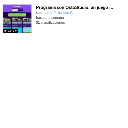
Programa con OctoStudio, un juego de disparos contra Zombies con un cargador basado en el House of the dead
Contenido educativo.
subido por
Felicisimo G.
-
hace una semana
31
visualizaciones
13′ 07″