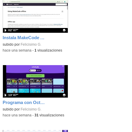
02′ 07″
Instala MakeCode Arcade offline para programar grandes juegos sin necesidad de Internet
Contenido educativo.
subido por
Felicisimo G.
-
hace una semana
-
1
visualizaciones
13′ 07″
Programa con OctoStudio, un juego de disparos contra Zombies con un cargador basado en el House of the dead
Contenido educativo.
subido por
Felicisimo G.
-
hace una semana
-
31
visualizaciones