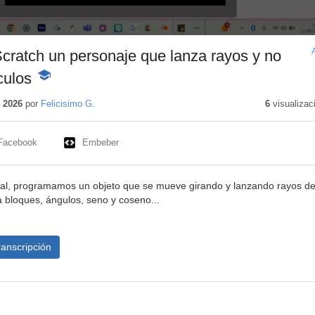
cratch un personaje que lanza rayos y no
culos
-
Contenido
educativo
 2026
por
Felicisimo G.
6
visualizac
Facebook
Embeber
rial, programamos un objeto que se mueve girando y lanzando rayos d
a bloques, ángulos, seno y coseno...
ranscripción