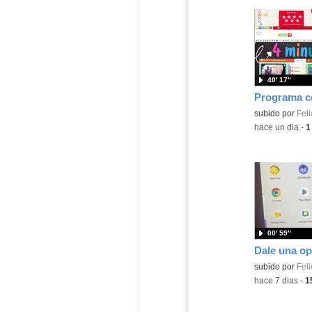
40′ 17″
Contenido educ
subido por
Feli
-
hace un dia
-
1
00′ 59″
Contenido educ
subido por
Feli
-
hace 7 dias
-
1