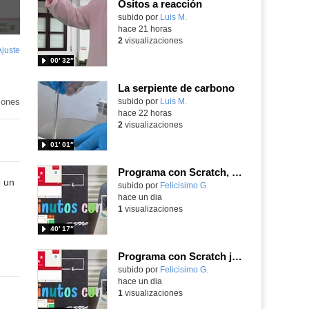
Ositos a reacción
Contenido educativo.
subido por
Luis M.
-
hace 21 horas
2
visualizaciones
Ajuste
de
00′ 32″
pantalla
La serpiente de carbono
iones
Contenido educativo.
subido por
Luis M.
-
hace 22 horas
2
visualizaciones
01′ 01″
Programa con Scratch, 8 diferentes juegos para vivir la emoción de los partidos de España en el mundial 2026
e un
Contenido educativo.
subido por
Felicisimo G.
-
hace un dia
1
visualizaciones
40′ 17″
Programa con Scratch juegos con los partidos del mundial 2026 ganados por España
Contenido educativo.
subido por
Felicisimo G.
-
hace un dia
1
visualizaciones