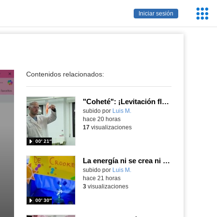
Servic
Iniciar sesión
Educa
Contenidos relacionados:
"Coheté": ¡Levitación flamígera!
Contenido educativo.
subido por
Luis M.
-
hace 20 horas
17
visualizaciones
00′ 21″
La energía ni se crea ni se destruye... ¡se experimenta! El Tierno en la Feria Madrid es Ciencia 2026
Contenido educativo.
subido por
Luis M.
-
hace 21 horas
3
visualizaciones
00′ 30″