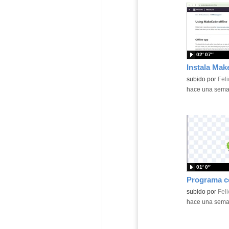
02′ 07″
Contenido educ
subido por
Feli
-
hace una sem
01′ 0″
Contenido educ
subido por
Feli
-
hace una sem