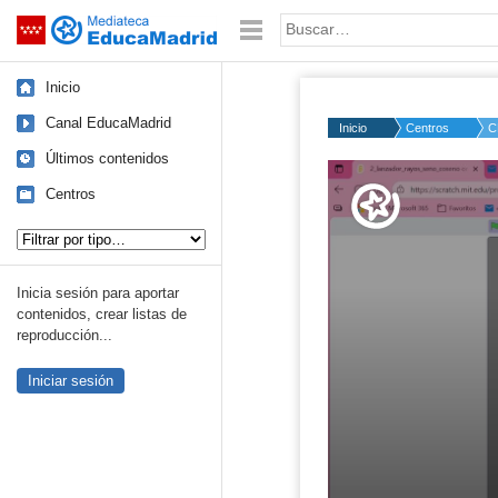
Mediateca de EducaMadrid
Saltar navegación
Palabra o frase:
Inicio
Canal EducaMadrid
Inicio
Centros
C
Últimos contenidos
Volume
50%
Centros
Tipo de contenido:
Inicia sesión para aportar
contenidos, crear listas de
reproducción...
Iniciar sesión