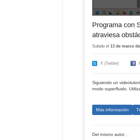
Programa con S
atraviesa obstá
Subido el
13 de marzo de
X (Twitter)
Siguiendo un videotuto
modo superfluido. Utiliz
Más información
T
Del mismo autor…