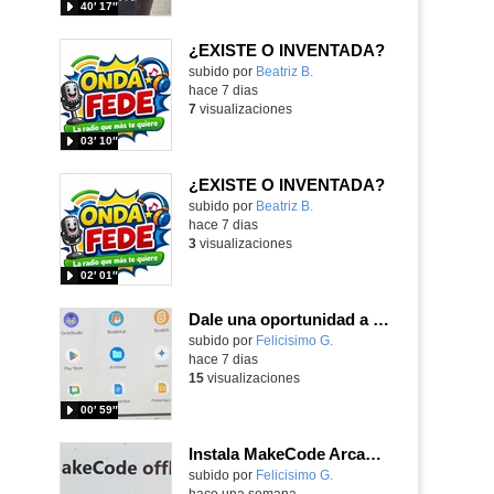
40′ 17″
¿EXISTE O INVENTADA?
Contenido educativo.
subido por
Beatriz B.
-
hace 7 dias
7
visualizaciones
03′ 10″
¿EXISTE O INVENTADA?
Contenido educativo.
subido por
Beatriz B.
-
hace 7 dias
3
visualizaciones
02′ 01″
Dale una oportunidad a los Chromebooks y utiliza un proyector para realizar talleres si no tienes pantallas táctiles
Contenido educativo.
subido por
Felicisimo G.
-
hace 7 dias
15
visualizaciones
00′ 59″
Instala MakeCode Arcade para trabajar offline en tu tablet, ordenador, Chromebook
Contenido educativo.
subido por
Felicisimo G.
-
hace una semana