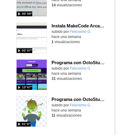
14
visualizaciones
00′ 59″
Instala MakeCode Arcade offline para programar grandes juegos sin necesidad de Internet
Contenido educativo.
subido por
Felicisimo G.
-
hace una semana
1
visualizaciones
02′ 07″
Programa con OctoStudio, un juego de disparos contra Zombies con un cargador basado en el House of the dead
Contenido educativo.
subido por
Felicisimo G.
-
hace una semana
31
visualizaciones
13′ 07″
Programa con OctoStudio, un juego homenajeando al House of the dead con Zombies
Contenido educativo.
subido por
Felicisimo G.
-
hace una semana
11
visualizaciones
01′ 0″