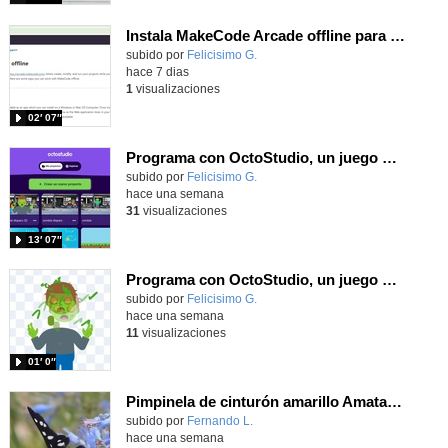
Instala MakeCode Arcade offline para programar grandes juegos sin necesidad de Internet
Contenido educativo.
subido por
Felicisimo G.
-
hace 7 dias
1
visualizaciones
02′ 07″
Programa con OctoStudio, un juego de disparos contra Zombies con un cargador basado en el House of the dead
Contenido educativo.
subido por
Felicisimo G.
-
hace una semana
31
visualizaciones
13′ 07″
Programa con OctoStudio, un juego homenajeando al House of the dead con Zombies
Contenido educativo.
subido por
Felicisimo G.
-
hace una semana
11
visualizaciones
01′ 0″
Pimpinela de cinturón amarillo Amata phegea (Linnaeus, 1758)
Contenido educativo.
subido por
Fernando L.
-
hace una semana