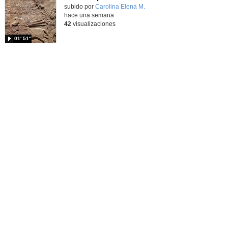
Contenido educativo.
subido por
Carolina Elena M.
-
hace una semana
42
visualizaciones
01′ 51″