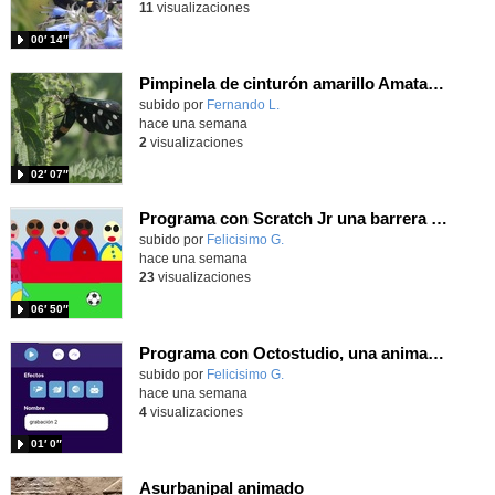
11
visualizaciones
00′ 14″
Pimpinela de cinturón amarillo Amata phegea (Linnaeus, 1758)
Contenido educativo.
subido por
Fernando L.
-
hace una semana
2
visualizaciones
02′ 07″
Programa con Scratch Jr una barrera que se desplaza para dar sensación de movimiento
Contenido educativo.
subido por
Felicisimo G.
-
hace una semana
23
visualizaciones
06′ 50″
Programa con Octostudio, una animación utilizando la cámara para una foto y audio y texto para comunicar.
Contenido educativo.
subido por
Felicisimo G.
-
hace una semana
4
visualizaciones
01′ 0″
Asurbanipal animado