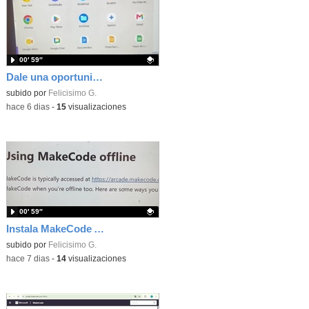
00′ 59″
Dale una oportunidad a los Chromebooks y utiliza un proyector para realizar talleres si no tienes pantallas táctiles
Contenido educativo.
subido por
Felicisimo G.
-
hace 6 dias
-
15
visualizaciones
00′ 59″
Instala MakeCode Arcade para trabajar offline en tu tablet, ordenador, Chromebook
Contenido educativo.
subido por
Felicisimo G.
-
hace 7 dias
-
14
visualizaciones