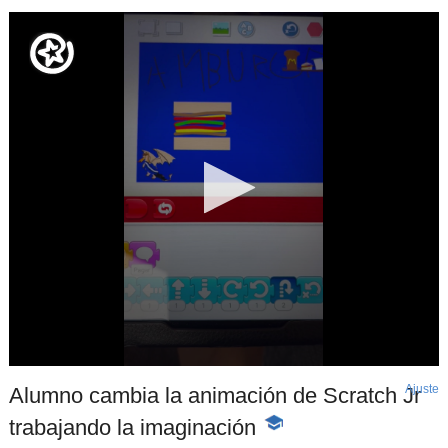
Ajuste
d
Alumno cambia la animación de Scratch Jr
p
trabajando la imaginación
-
Contenido