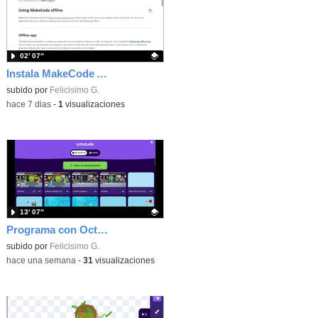
02′ 07″
Instala MakeCode Arcade offline para programar grandes juegos sin necesidad de Internet
Contenido educativo.
subido por
Felicisimo G.
-
hace 7 dias
-
1
visualizaciones
13′ 07″
Programa con OctoStudio, un juego de disparos contra Zombies con un cargador basado en el House of the dead
Contenido educativo.
subido por
Felicisimo G.
-
hace una semana
-
31
visualizaciones