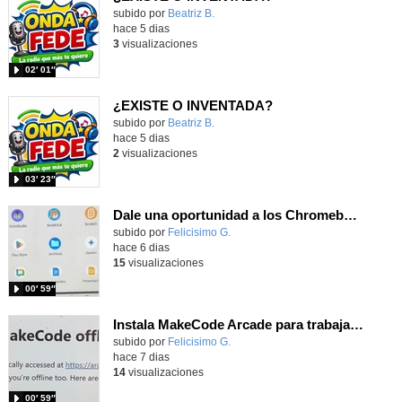
Contenido educativo.
subido por
Beatriz B.
-
hace 5 dias
3
visualizaciones
02′ 01″
¿EXISTE O INVENTADA?
Contenido educativo.
subido por
Beatriz B.
-
hace 5 dias
2
visualizaciones
03′ 23″
Dale una oportunidad a los Chromebooks y utiliza un proyector para realizar talleres si no tienes pantallas táctiles
Contenido educativo.
subido por
Felicisimo G.
-
hace 6 dias
15
visualizaciones
00′ 59″
Instala MakeCode Arcade para trabajar offline en tu tablet, ordenador, Chromebook
Contenido educativo.
subido por
Felicisimo G.
-
hace 7 dias
14
visualizaciones
00′ 59″