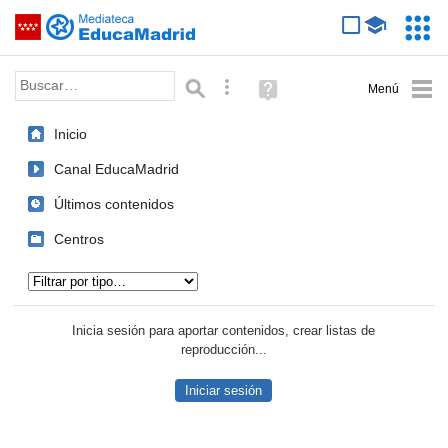
Mediateca de EducaMadrid
Saltar navegación
Servic
Educa
Palabra o frase:
Búsqueda avanzada
Ayuda
(en
ventana
Inicio
nueva)
Canal EducaMadrid
Últimos contenidos
Centros
Tipo de contenido:
Inicia sesión para aportar contenidos, crear listas de
reproducción...
Iniciar sesión