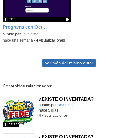
01′ 0″
Programa con Octostudio, una animación utilizando la cámara para una foto y audio y texto para comunicar.
Contenido educativo.
subido por
Felicisimo G.
-
hace una semana
-
4
visualizaciones
Ver más del mismo autor
Contenidos relacionados:
¿EXISTE O INVENTADA?
Contenido educativo.
subido por
Beatriz B.
-
hace 5 dias
4
visualizaciones
03′ 10″
¿EXISTE O INVENTADA?