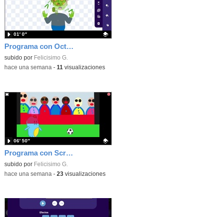
01′ 0″
Programa con OctoStudio, un juego homenajeando al House of the dead con Zombies
Contenido educativo.
subido por
Felicisimo G.
-
hace una semana
-
11
visualizaciones
06′ 50″
Programa con Scratch Jr una barrera que se desplaza para dar sensación de movimiento
Contenido educativo.
subido por
Felicisimo G.
-
hace una semana
-
23
visualizaciones