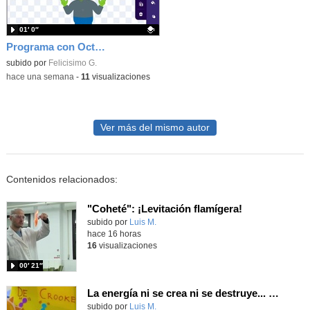
01′ 0″
Programa con OctoStudio, un juego homenajeando al House of the dead con Zombies
Contenido educativo.
subido por
Felicisimo G.
-
hace una semana
-
11
visualizaciones
Ver más del mismo autor
Contenidos relacionados:
"Coheté": ¡Levitación flamígera!
Contenido educativo.
subido por
Luis M.
-
hace 16 horas
16
visualizaciones
00′ 21″
La energía ni se crea ni se destruye... ¡se experimenta! El Tierno en la Feria Madrid es Ciencia 2026
Contenido educativo.
subido por
Luis M.
-