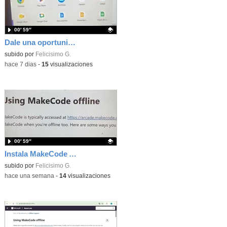
00′ 59″
Dale una oportunidad a los Chromebooks y utiliza un proyector para realizar talleres si no tienes pantallas táctiles
Contenido educativo.
subido por
Felicisimo G.
-
hace 7 dias
-
15
visualizaciones
00′ 59″
Instala MakeCode Arcade para trabajar offline en tu tablet, ordenador, Chromebook
Contenido educativo.
subido por
Felicisimo G.
-
hace una semana
-
14
visualizaciones