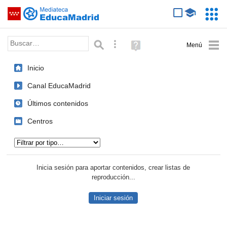
Mediateca de EducaMadrid
Saltar navegación
Servic
Educa
Palabra o frase:
Búsqueda avanzada
Ayuda
(en
ventana
Inicio
nueva)
Canal EducaMadrid
Últimos contenidos
Centros
Tipo de contenido:
Inicia sesión para aportar contenidos, crear listas de
reproducción...
Iniciar sesión