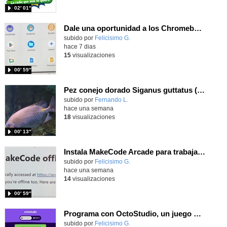
02′ 01″
Dale una oportunidad a los Chromebooks y utiliza un proyector para realizar talleres si no tienes pantallas táctiles
Contenido educativo.
subido por
Felicisimo G.
-
hace 7 dias
15
visualizaciones
00′ 59″
Pez conejo dorado Siganus guttatus (Bloch, 1786)
Contenido educativo.
subido por
Fernando L.
-
hace una semana
18
visualizaciones
00′ 13″
Instala MakeCode Arcade para trabajar offline en tu tablet, ordenador, Chromebook
Contenido educativo.
subido por
Felicisimo G.
-
hace una semana
14
visualizaciones
00′ 59″
Programa con OctoStudio, un juego de disparos contra Zombies con un cargador basado en el House of the dead
Contenido educativo.
subido por
Felicisimo G.
-