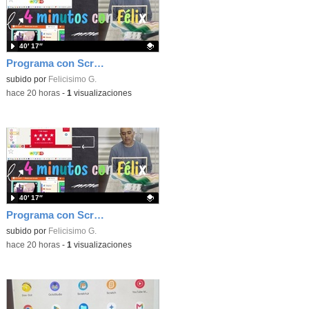
40′ 17″
Programa con Scratch, 8 diferentes juegos para vivir la emoción de los partidos de España en el mundial 2026
Contenido educativo.
subido por
Felicisimo G.
-
hace 20 horas
-
1
visualizaciones
40′ 17″
Programa con Scratch juegos con los partidos del mundial 2026 ganados por España
Contenido educativo.
subido por
Felicisimo G.
-
hace 20 horas
-
1
visualizaciones