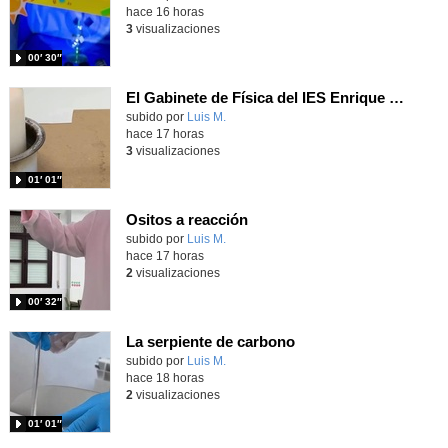
hace 16 horas
3
visualizaciones
00′ 30″
El Gabinete de Física del IES Enrique Tierno Galván de Parla (Curso 25-26)
Contenido educativo.
subido por
Luis M.
-
hace 17 horas
3
visualizaciones
01′ 01″
Ositos a reacción
Contenido educativo.
subido por
Luis M.
-
hace 17 horas
2
visualizaciones
00′ 32″
La serpiente de carbono
Contenido educativo.
subido por
Luis M.
-
hace 18 horas
2
visualizaciones
01′ 01″