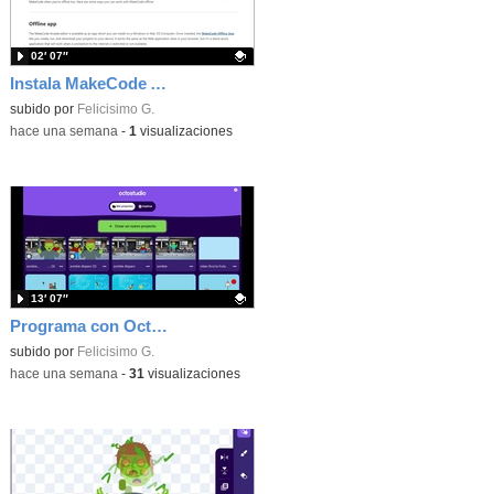
02′ 07″
Instala MakeCode Arcade offline para programar grandes juegos sin necesidad de Internet
Contenido educativo.
subido por
Felicisimo G.
-
hace una semana
-
1
visualizaciones
13′ 07″
Programa con OctoStudio, un juego de disparos contra Zombies con un cargador basado en el House of the dead
Contenido educativo.
subido por
Felicisimo G.
-
hace una semana
-
31
visualizaciones