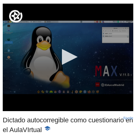
Ajuste
d
Dictado autocorregible como cuestionario en
p
el AulaVIrtual
-
Contenido