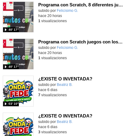
Programa con Scratch, 8 diferentes juegos para vivir la emoción de los partidos de España en el mundial 2026
Contenido educativo.
subido por
Felicisimo G.
-
hace 20 horas
1
visualizaciones
40′ 17″
Programa con Scratch juegos con los partidos del mundial 2026 ganados por España
Contenido educativo.
subido por
Felicisimo G.
-
hace 20 horas
1
visualizaciones
40′ 17″
¿EXISTE O INVENTADA?
Contenido educativo.
subido por
Beatriz B.
-
hace 6 dias
7
visualizaciones
03′ 10″
¿EXISTE O INVENTADA?
Contenido educativo.
subido por
Beatriz B.
-
hace 6 dias
3
visualizaciones