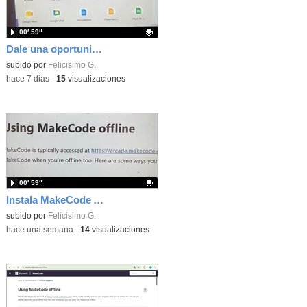
00′ 59″
Dale una oportunidad a los Chromebooks y utiliza un proyector para realizar talleres si no tienes pantallas táctiles
Contenido educativo.
subido por
Felicisimo G.
-
hace 7 dias
-
15
visualizaciones
00′ 59″
Instala MakeCode Arcade para trabajar offline en tu tablet, ordenador, Chromebook
Contenido educativo.
subido por
Felicisimo G.
-
hace una semana
-
14
visualizaciones