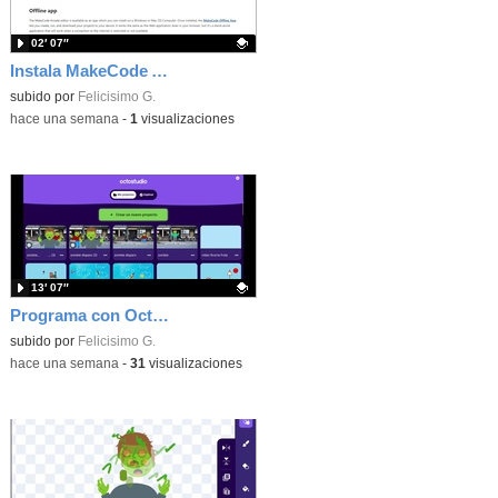
02′ 07″
Instala MakeCode Arcade offline para programar grandes juegos sin necesidad de Internet
Contenido educativo.
subido por
Felicisimo G.
-
hace una semana
-
1
visualizaciones
13′ 07″
Programa con OctoStudio, un juego de disparos contra Zombies con un cargador basado en el House of the dead
Contenido educativo.
subido por
Felicisimo G.
-
hace una semana
-
31
visualizaciones