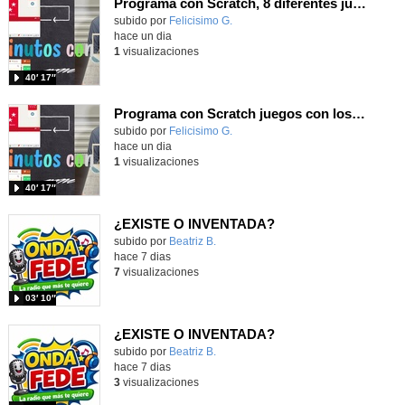
Programa con Scratch, 8 diferentes juegos para vivir la emoción de los partidos de España en el mundial 2026
Contenido educativo.
subido por
Felicisimo G.
-
hace un dia
1
visualizaciones
40′ 17″
Programa con Scratch juegos con los partidos del mundial 2026 ganados por España
Contenido educativo.
subido por
Felicisimo G.
-
hace un dia
1
visualizaciones
40′ 17″
¿EXISTE O INVENTADA?
Contenido educativo.
subido por
Beatriz B.
-
hace 7 dias
7
visualizaciones
03′ 10″
¿EXISTE O INVENTADA?
Contenido educativo.
subido por
Beatriz B.
-
hace 7 dias
3
visualizaciones