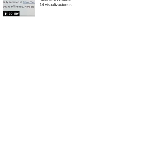
14
visualizaciones
00′ 59″