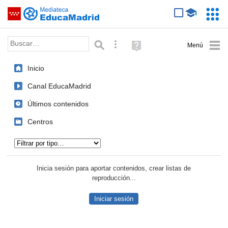
Mediateca de EducaMadrid
Saltar navegación
Servic
Educa
Palabra o frase:
Búsqueda avanzada
Ayuda
(en
ventana
Inicio
nueva)
Canal EducaMadrid
Últimos contenidos
Centros
Tipo de contenido:
Inicia sesión para aportar contenidos, crear listas de
reproducción...
Iniciar sesión