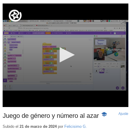
Ajuste
d
Juego de género y número al azar
-
p
Contenido
educativo
Subido el
21 de marzo de 2024
por
Felicisimo G.