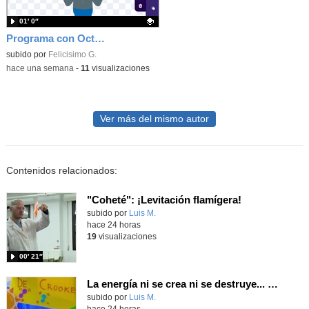
01′ 0″
Programa con OctoStudio, un juego homenajeando al House of the dead con Zombies
Contenido educativo.
subido por
Felicisimo G.
-
hace una semana
-
11
visualizaciones
Ver más del mismo autor
Contenidos relacionados:
"Coheté": ¡Levitación flamígera!
Contenido educativo.
subido por
Luis M.
-
hace 24 horas
19
visualizaciones
00′ 21″
La energía ni se crea ni se destruye... ¡se experimenta! El Tierno en la Feria Madrid es Ciencia 2026
Contenido educativo.
subido por
Luis M.
-
hace 24 horas