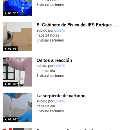
6
visualizaciones
00′ 30″
El Gabinete de Física del IES Enrique Tierno Galván de Parla (Curso 25-26)
Contenido educativo.
subido por
Luis M.
-
hace 24 horas
5
visualizaciones
01′ 01″
Ositos a reacción
Contenido educativo.
subido por
Luis M.
-
hace un dia
3
visualizaciones
00′ 32″
La serpiente de carbono
Contenido educativo.
subido por
Luis M.
-
hace un dia
3
visualizaciones
01′ 01″