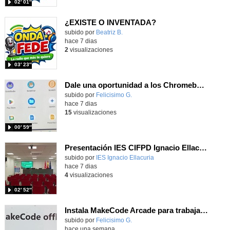
02′ 01″
¿EXISTE O INVENTADA?
Contenido educativo.
subido por
Beatriz B.
-
hace 7 dias
2
visualizaciones
03′ 23″
Dale una oportunidad a los Chromebooks y utiliza un proyector para realizar talleres si no tienes pantallas táctiles
Contenido educativo.
subido por
Felicisimo G.
-
hace 7 dias
15
visualizaciones
00′ 59″
Presentación IES CIFPD Ignacio Ellacuría
Contenido educativo.
subido por
IES Ignacio Ellacuria
-
hace 7 dias
4
visualizaciones
02′ 52″
Instala MakeCode Arcade para trabajar offline en tu tablet, ordenador, Chromebook
Contenido educativo.
subido por
Felicisimo G.
-
hace una semana