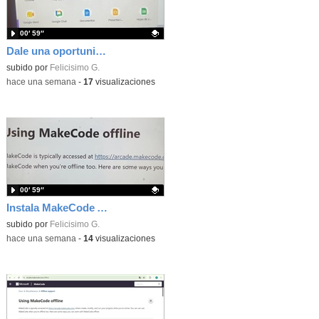
00′ 59″
Dale una oportunidad a los Chromebooks y utiliza un proyector para realizar talleres si no tienes pantallas táctiles
Contenido educativo.
subido por
Felicisimo G.
-
hace una semana
-
17
visualizaciones
00′ 59″
Instala MakeCode Arcade para trabajar offline en tu tablet, ordenador, Chromebook
Contenido educativo.
subido por
Felicisimo G.
-
hace una semana
-
14
visualizaciones