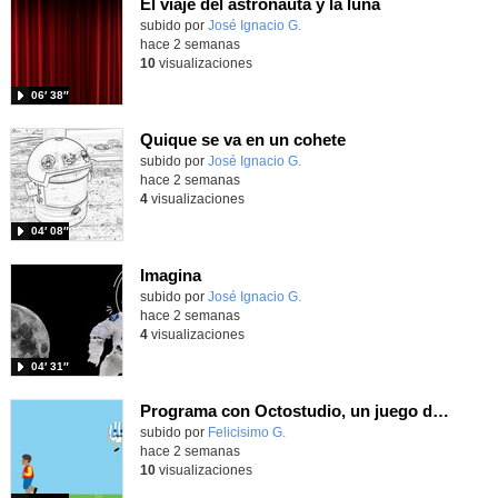
El viaje del astronauta y la luna
Contenido educativo.
subido por
José Ignacio G.
-
hace 2 semanas
10
visualizaciones
06′ 38″
Quique se va en un cohete
Contenido educativo.
subido por
José Ignacio G.
-
hace 2 semanas
4
visualizaciones
04′ 08″
Imagina
Contenido educativo.
subido por
José Ignacio G.
-
hace 2 semanas
4
visualizaciones
04′ 31″
Programa con Octostudio, un juego de 4 personajes ganando la copa del mundo saltando y esquivando rivales.
Contenido educativo.
subido por
Felicisimo G.
-
hace 2 semanas
10
visualizaciones