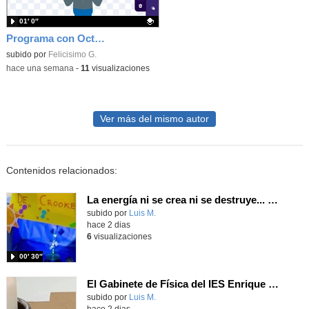
01′ 0″
Programa con OctoStudio, un juego homenajeando al House of the dead con Zombies
Contenido educativo.
subido por
Felicisimo G.
-
hace una semana
-
11
visualizaciones
Ver más del mismo autor
Contenidos relacionados:
La energía ni se crea ni se destruye... ¡se experimenta! El Tierno en la Feria Madrid es Ciencia 2026
Contenido educativo.
subido por
Luis M.
-
hace 2 dias
6
visualizaciones
00′ 30″
El Gabinete de Física del IES Enrique Tierno Galván de Parla (Curso 25-26)
Contenido educativo.
subido por
Luis M.
-
hace 2 dias