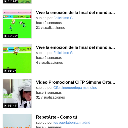
10′ 41″
Vive la emoción de la final del mundial programando con Scratch, un juego de toques y esquivar contrarios
Contenido educativo.
subido por
Felicisimo G.
-
hace 2 semanas
21
visualizaciones
12′ 30″
Vive la emoción de la final del mundial 2026, programando con Scratch un juego de toques.
Contenido educativo.
subido por
Felicisimo G.
-
hace 2 semanas
4
visualizaciones
01′ 0″
Vídeo Promocional CIFP Simone Ortega
Contenido educativo.
subido por
Cifp simoneortega mostoles
-
hace 3 semanas
31
visualizaciones
01′ 44″
RepetArte - Como tú
subido por
ies puertabonita madrid
-
hace 3 semanas