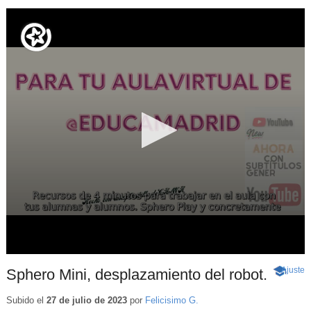
Ajuste
d
Sphero Mini, desplazamiento del robot.
-
p
Conteni
educativ
Subido el
27 de julio de 2023
por
Felicisimo G.