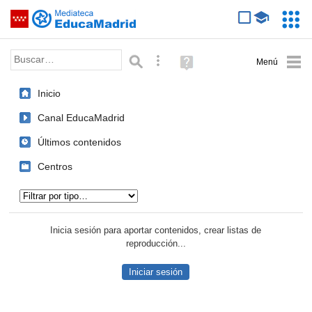
Mediateca de EducaMadrid
Saltar navegación
Servic
Educa
Palabra o frase:
Búsqueda avanzada
Ayuda
(en
ventana
Inicio
nueva)
Canal EducaMadrid
Últimos contenidos
Centros
Tipo de contenido:
Inicia sesión para aportar contenidos, crear listas de
reproducción...
Iniciar sesión