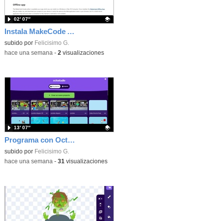
02′ 07″
Instala MakeCode Arcade offline para programar grandes juegos sin necesidad de Internet
Contenido educativo.
subido por
Felicisimo G.
-
hace una semana
-
2
visualizaciones
13′ 07″
Programa con OctoStudio, un juego de disparos contra Zombies con un cargador basado en el House of the dead
Contenido educativo.
subido por
Felicisimo G.
-
hace una semana
-
31
visualizaciones