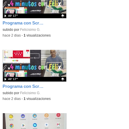
40′ 17″
Programa con Scratch, 8 diferentes juegos para vivir la emoción de los partidos de España en el mundial 2026
Contenido educativo.
subido por
Felicisimo G.
-
hace 2 dias
-
1
visualizaciones
40′ 17″
Programa con Scratch juegos con los partidos del mundial 2026 ganados por España
Contenido educativo.
subido por
Felicisimo G.
-
hace 2 dias
-
1
visualizaciones