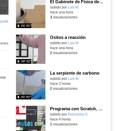
El Gabinete de Física del IES Enrique Tierno Galván de Parla (Curso 25-26)
Contenido educativo.
subido por
Luis M.
-
hace una hora
3
visualizaciones
Ajuste
de
01′ 01″
pantalla
Ositos a reacción
iones
Contenido educativo.
subido por
Luis M.
-
hace una hora
2
visualizaciones
00′ 32″
La serpiente de carbono
uene
Contenido educativo.
subido por
Luis M.
-
hace 2 horas
2
visualizaciones
01′ 01″
Programa con Scratch, 8 diferentes juegos para vivir la emoción de los partidos de España en el mundial 2026
Contenido educativo.
subido por
Felicisimo G.
-
hace 4 horas
1
visualizaciones