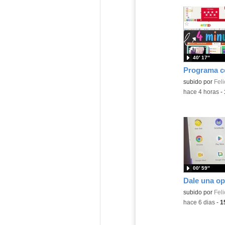
40′ 17″
Contenido educ
subido por
Feli
-
hace 4 horas
-
00′ 59″
Contenido educ
subido por
Feli
-
hace 6 dias
-
1