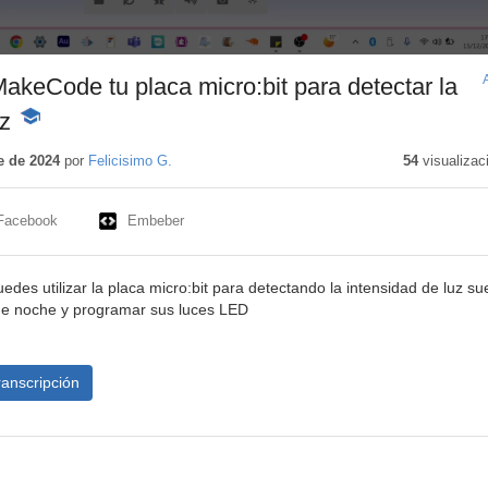
keCode tu placa micro:bit para detectar la
z
-
Contenido
educativo
e de 2024
por
Felicisimo G.
54
visualizac
Facebook
Embeber
des utilizar la placa micro:bit para detectando la intensidad de luz s
e noche y programar sus luces LED
ranscripción