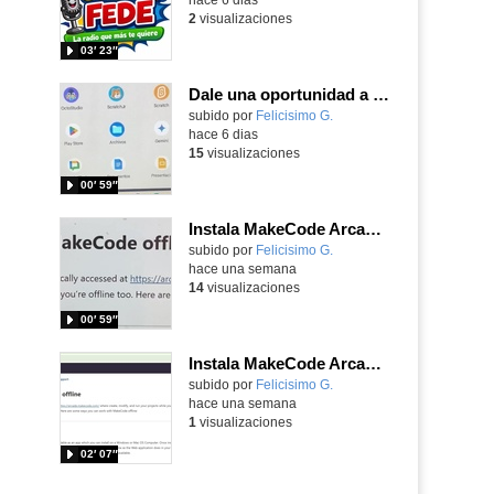
2
visualizaciones
03′ 23″
Dale una oportunidad a los Chromebooks y utiliza un proyector para realizar talleres si no tienes pantallas táctiles
Contenido educativo.
subido por
Felicisimo G.
-
hace 6 dias
15
visualizaciones
00′ 59″
Instala MakeCode Arcade para trabajar offline en tu tablet, ordenador, Chromebook
Contenido educativo.
subido por
Felicisimo G.
-
hace una semana
14
visualizaciones
00′ 59″
Instala MakeCode Arcade offline para programar grandes juegos sin necesidad de Internet
Contenido educativo.
subido por
Felicisimo G.
-
hace una semana
1
visualizaciones
02′ 07″