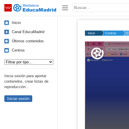
Mediateca de EducaMadrid
Saltar navegación
Palabra o frase:
Inicio
Canal EducaMadrid
Inicio
Centros
C
Últimos contenidos
Volume
50%
Centros
Tipo de contenido:
Inicia sesión para aportar
contenidos, crear listas de
reproducción...
Iniciar sesión