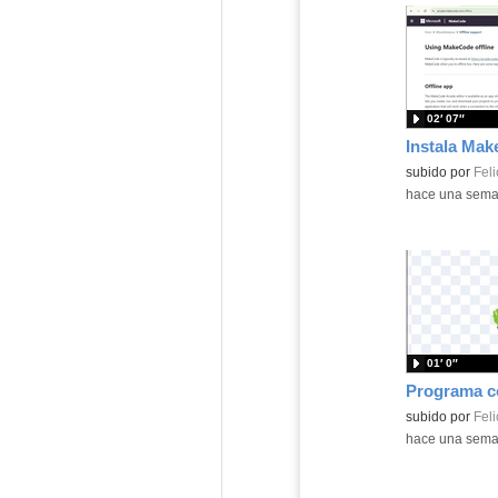
02′ 07″
Contenido educ
subido por
Feli
-
hace una sem
01′ 0″
Contenido educ
subido por
Feli
-
hace una sem