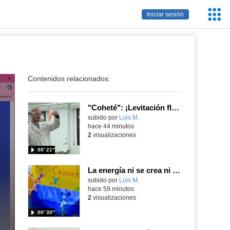
Servic
Iniciar sesión
Educa
Contenidos relacionados:
"Coheté": ¡Levitación flamígera!
Contenido educativo.
subido por
Luis M.
-
hace 44 minutos
2
visualizaciones
00′ 21″
La energía ni se crea ni se destruye... ¡se experimenta! El Tierno en la Feria Madrid es Ciencia 2026
Contenido educativo.
subido por
Luis M.
-
hace 59 minutos
2
visualizaciones
00′ 30″