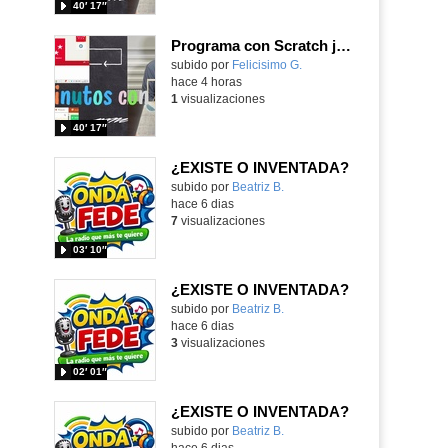
40′ 17″
Programa con Scratch juegos con los partidos del mundial 2026 ganados por España
Contenido educativo.
subido por
Felicisimo G.
-
hace 4 horas
1
visualizaciones
40′ 17″
¿EXISTE O INVENTADA?
Contenido educativo.
subido por
Beatriz B.
-
hace 6 dias
7
visualizaciones
03′ 10″
¿EXISTE O INVENTADA?
Contenido educativo.
subido por
Beatriz B.
-
hace 6 dias
3
visualizaciones
02′ 01″
¿EXISTE O INVENTADA?
Contenido educativo.
subido por
Beatriz B.
-
hace 6 dias