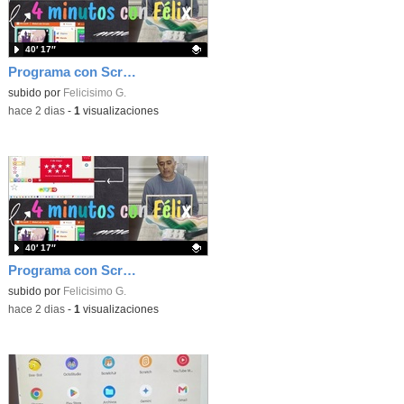
40′ 17″
Programa con Scratch, 8 diferentes juegos para vivir la emoción de los partidos de España en el mundial 2026
Contenido educativo.
subido por
Felicisimo G.
-
hace 2 dias
-
1
visualizaciones
40′ 17″
Programa con Scratch juegos con los partidos del mundial 2026 ganados por España
Contenido educativo.
subido por
Felicisimo G.
-
hace 2 dias
-
1
visualizaciones