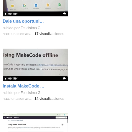
00′ 59″
Dale una oportunidad a los Chromebooks y utiliza un proyector para realizar talleres si no tienes pantallas táctiles
Contenido educativo.
subido por
Felicisimo G.
-
hace una semana
-
17
visualizaciones
00′ 59″
Instala MakeCode Arcade para trabajar offline en tu tablet, ordenador, Chromebook
Contenido educativo.
subido por
Felicisimo G.
-
hace una semana
-
14
visualizaciones