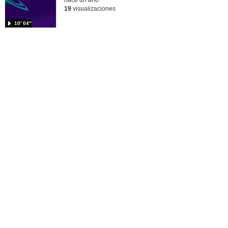
19
visualizaciones
10′ 04″