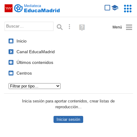
Mediateca de EducaMadrid
Saltar navegación
Servic
Educa
Palabra o frase:
Búsqueda avanzada
Ayuda
(en
ventana
Inicio
nueva)
Canal EducaMadrid
Últimos contenidos
Centros
Tipo de contenido:
Inicia sesión para aportar contenidos, crear listas de
reproducción...
Iniciar sesión