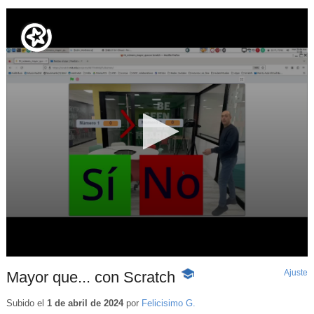
Ajuste
d
Mayor que... con Scratch
-
p
Contenido
educativo
Subido el
1 de abril de 2024
por
Felicisimo G.