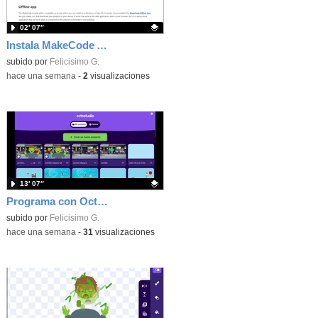
02′ 07″
Instala MakeCode Arcade offline para programar grandes juegos sin necesidad de Internet
Contenido educativo.
subido por
Felicisimo G.
-
hace una semana
-
2
visualizaciones
13′ 07″
Programa con OctoStudio, un juego de disparos contra Zombies con un cargador basado en el House of the dead
Contenido educativo.
subido por
Felicisimo G.
-
hace una semana
-
31
visualizaciones