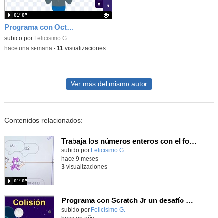
01′ 0″
Programa con OctoStudio, un juego homenajeando al House of the dead con Zombies
Contenido educativo.
subido por
Felicisimo G.
-
hace una semana
-
11
visualizaciones
Ver más del mismo autor
Contenidos relacionados:
Trabaja los números enteros con el fondo y moviendo gatos por la recta numérica con Scratch
Contenido educativo.
subido por
Felicisimo G.
-
hace 9 meses
3
visualizaciones
01′ 0″
Programa con Scratch Jr un desafío de objetos que colisionan. prejuego1
Contenido educativo.
subido por
Felicisimo G.
-
hace un año