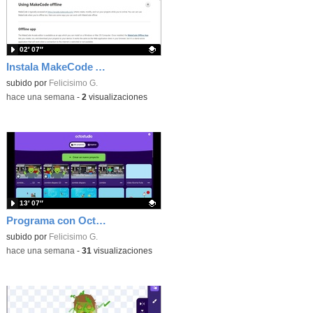
02′ 07″
Instala MakeCode Arcade offline para programar grandes juegos sin necesidad de Internet
Contenido educativo.
subido por
Felicisimo G.
-
hace una semana
-
2
visualizaciones
13′ 07″
Programa con OctoStudio, un juego de disparos contra Zombies con un cargador basado en el House of the dead
Contenido educativo.
subido por
Felicisimo G.
-
hace una semana
-
31
visualizaciones