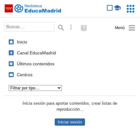
Mediateca de EducaMadrid
Saltar navegación
Servic
Educa
Palabra o frase:
Búsqueda avanzada
Ayuda
(en
ventana
Inicio
nueva)
Canal EducaMadrid
Últimos contenidos
Centros
Tipo de contenido:
Inicia sesión para aportar contenidos, crear listas de
reproducción...
Iniciar sesión