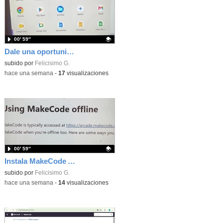
00′ 59″
Dale una oportunidad a los Chromebooks y utiliza un proyector para realizar talleres si no tienes pantallas táctiles
Contenido educativo.
subido por
Felicisimo G.
-
hace una semana
-
17
visualizaciones
00′ 59″
Instala MakeCode Arcade para trabajar offline en tu tablet, ordenador, Chromebook
Contenido educativo.
subido por
Felicisimo G.
-
hace una semana
-
14
visualizaciones