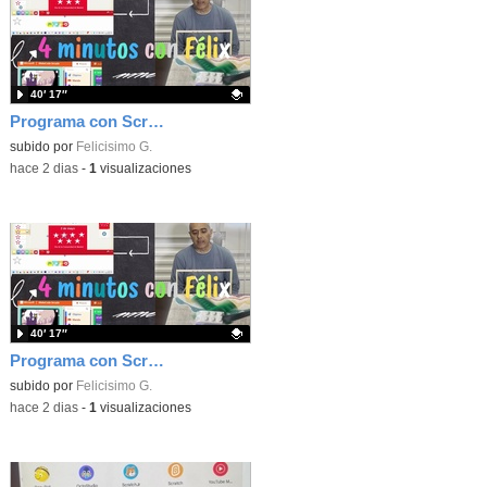
40′ 17″
Programa con Scratch, 8 diferentes juegos para vivir la emoción de los partidos de España en el mundial 2026
Contenido educativo.
subido por
Felicisimo G.
-
hace 2 dias
-
1
visualizaciones
40′ 17″
Programa con Scratch juegos con los partidos del mundial 2026 ganados por España
Contenido educativo.
subido por
Felicisimo G.
-
hace 2 dias
-
1
visualizaciones