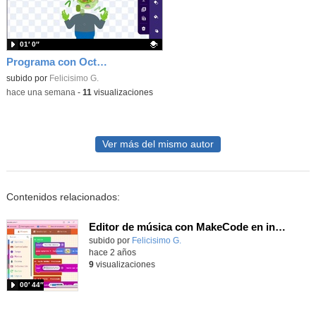
01′ 0″
Programa con OctoStudio, un juego homenajeando al House of the dead con Zombies
Contenido educativo.
subido por
Felicisimo G.
-
hace una semana
-
11
visualizaciones
Ver más del mismo autor
Contenidos relacionados:
Editor de música con MakeCode en inglés
Contenido educativo.
subido por
Felicisimo G.
-
hace 2 años
9
visualizaciones
00′ 44″