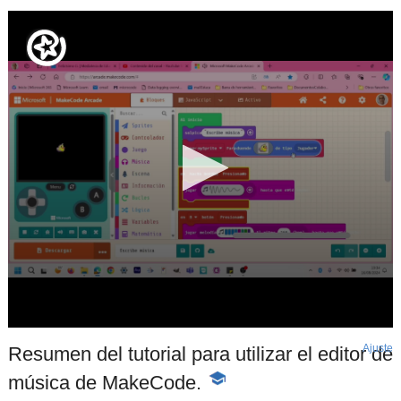
Ajuste
d
Resumen del tutorial para utilizar el editor de
p
música de MakeCode.
-
Contenido